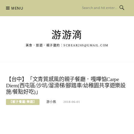
Skip
MENU
to
content
游游滴
美食．旅遊．親子邀約：
SCBEAR269@GMAIL.COM
【台中】「文青質感風的親子餐廳．嘎嗶惦Carpe
Diem(西屯區/沙坑/溜滑梯/腳踏車/幼稚園共享遊樂設
施/餐點好吃)」
【親子餐廳/樂園】
游小熊
2018-06-01