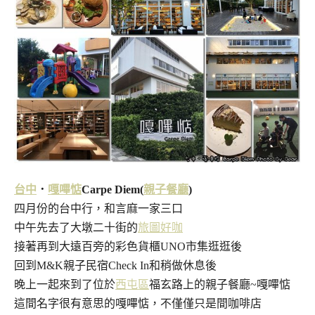
台中
．
嘎嗶惦
Carpe Diem(
親子餐廳
)
四月份的台中行，和言麻一家三口
中午先去了大墩二十街的
旅圖好咖
接著再到大遠百旁的彩色貨櫃UNO市集逛逛後
回到M&K親子民宿Check In和稍做休息後
晚上一起來到了位於
西屯區
福玄路上的親子餐廳~嘎嗶惦
這間名字很有意思的嘎嗶惦，不僅僅只是間咖啡店