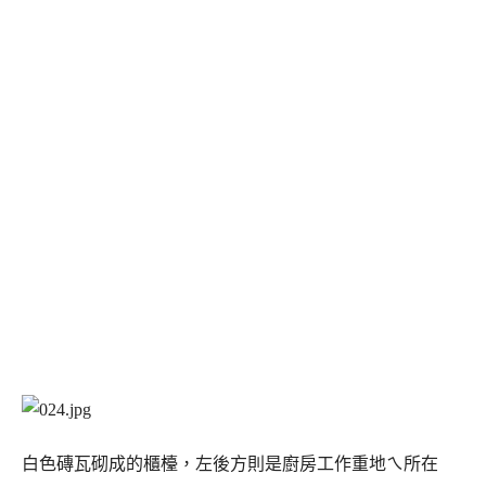
白色磚瓦砌成的櫃檯，左後方則是廚房工作重地ㄟ所在