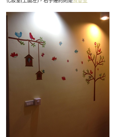
化妝室(上圖左)，右手邊的則是
育嬰室