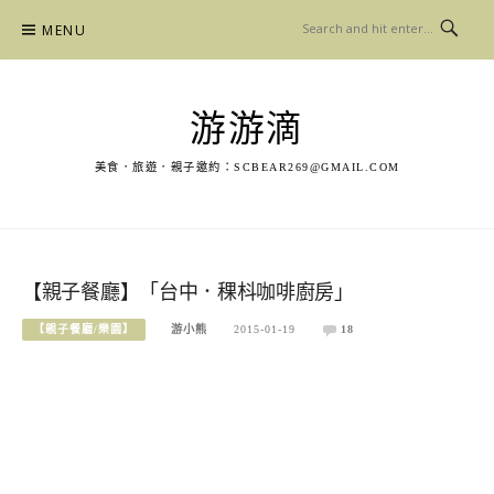
Skip
MENU
to
content
游游滴
美食．旅遊．親子邀約：
SCBEAR269@GMAIL.COM
【親子餐廳】「台中．稞枓咖啡廚房」
【親子餐廳/樂園】
游小熊
2015-01-19
18