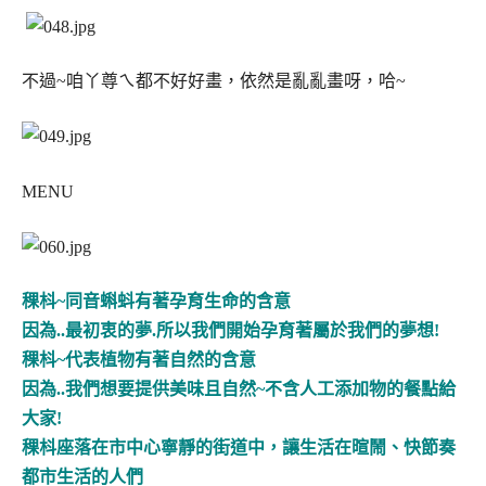
不過~咱丫尊ㄟ都不好好畫，依然是亂亂畫呀，哈~
MENU
稞枓~同音蝌蚪有著孕育生命的含意
因為..最初衷的夢.所以我們開始孕育著屬於我們的夢想!
稞枓~代表植物有著自然的含意
因為..我們想要提供美味且自然~不含人工添加物的餐點給
大家!
稞枓座落在市中心寧靜的街道中，讓生活在暄鬧、快節奏
都市生活的人們