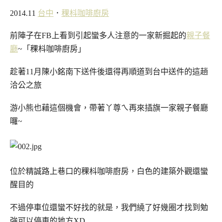
2014.11
台中
．
稞枓咖啡廚房
前陣子在FB上看到引起蠻多人注意的一家新掘起的
親子餐
廳
~「稞枓咖啡廚房」
趁著11月陳小銘南下送件後還得再順道到台中送件的這趟
洽公之旅
游小熊也藉這個機會，帶著丫尊ㄟ再來插旗一家親子餐廳
囉~
位於精誠路上巷口的稞枓咖啡廚房，白色的建築外觀還蠻
醒目的
不過停車位還蠻不好找的就是，我們繞了好幾圈才找到勉
強可以停車的地方XD