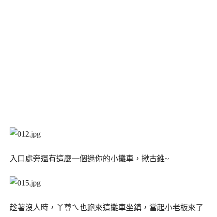
入口處旁還有這麼一個迷你的小攤車，揪古錐~
趁著沒人時，丫尊ㄟ也跑來這攤車坐鎮，當起小老板來了