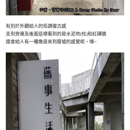
有別於外觀給人的低調復古感
走到旁邊及後面這裡看到的是水泥地(柱)和紅磚牆
還會給人有一種像是來到廢墟的感覺呢，噗~