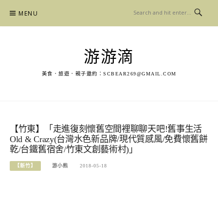
Skip
MENU
to
content
游游滴
美食．旅遊．親子邀約：
SCBEAR269@GMAIL.COM
【竹東】「走進復刻懷舊空間裡聊聊天吧!舊事生活
Old & Crazy(台灣水色新品牌/現代質感風/免費懷舊餅
乾/台鐵舊宿舍/竹東文創藝術村)」
【新竹】
游小熊
2018-05-18