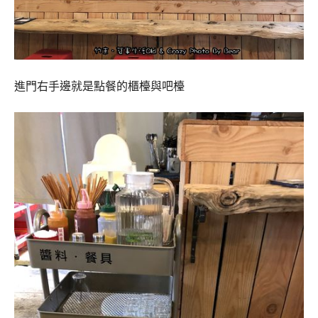
進門右手邊就是點餐的櫃檯與吧檯