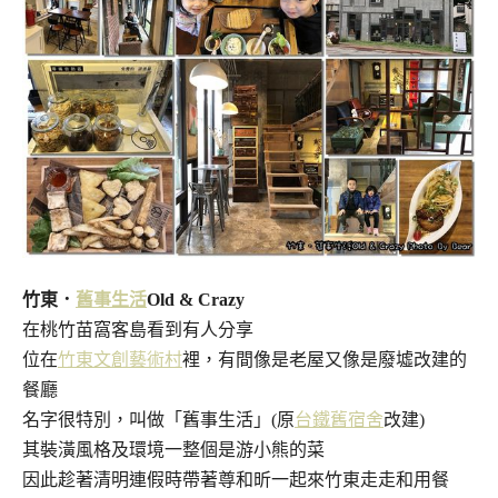
竹東．
舊事生活
Old & Crazy
在桃竹苗窩客島看到有人分享
位在
竹東文創藝術村
裡，有間像是老屋又像是廢墟改建的
餐廳
名字很特別，叫做「舊事生活」(原
台鐵舊宿舍
改建)
其裝潢風格及環境一整個是游小熊的菜
因此趁著清明連假時帶著尊和昕一起來竹東走走和用餐