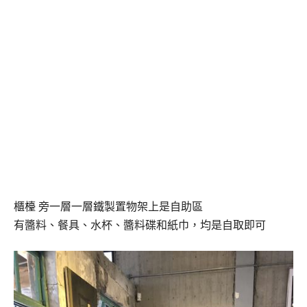
櫃檯 旁一層一層鐵製置物架上是自助區
有醬料、餐具、水杯、醬料碟和紙巾，均是自取即可