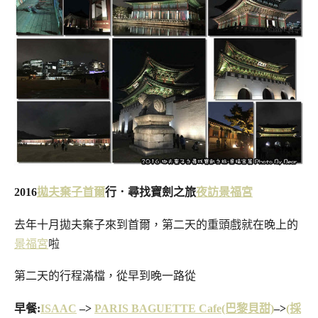
2016
拋夫棄子
首爾
行．尋找寶劍之旅
夜訪景福宮
去年十月拋夫棄子來到首爾，第二天的重頭戲就在晚上的
景福宮
啦
第二天的行程滿檔，從早到晚一路從
早餐:
ISAAC
–>
PARIS BAGUETTE Cafe(巴黎貝甜)
–>
(採