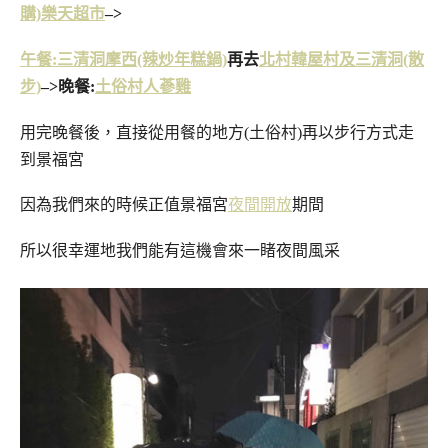
購)
樂天超市
–>
午餐:三清洞摩西(辣炒年糕鍋)
再去
北村韓屋村及三清洞(散
步)
–>晚餐:
土俗村人蔘雞
用完晚餐後，直接從用餐的地方(土俗村)再以步行方式走
到景福宮
因為我們來的時候正值景福宮
夜間開放
期間
所以很幸運地我們能有這機會來一睹夜間風采