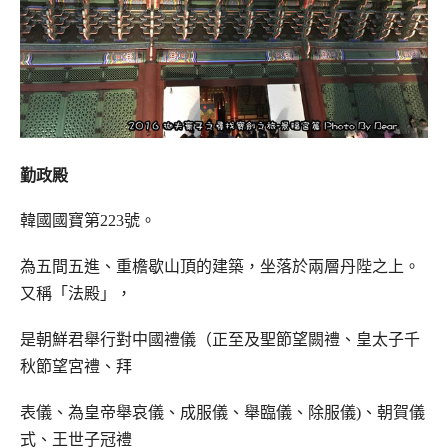
勤政殿
韓國國寶第223號。
為五間五進、重檐歇山頂的建築，坐落於兩層丹陛之上。
又稱「法殿」，
是朝鮮君舉行對中國禮儀（正至及聖節望闕禮、皇太子千
秋節望宮禮、拜
表儀、為皇帝舉哀儀、成服儀、舉臨儀、除服儀)、朝賀儀
式、王世子冠禮