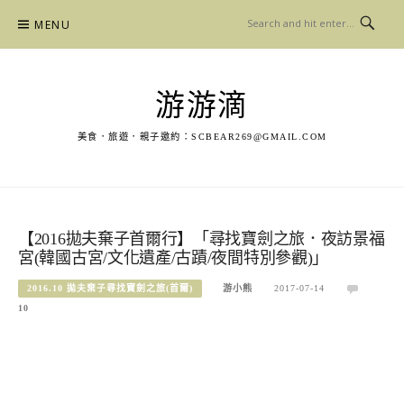
Skip
MENU
to
content
游游滴
美食．旅遊．親子邀約：
SCBEAR269@GMAIL.COM
【2016拋夫棄子首爾行】「尋找寶劍之旅．夜訪景福
宮(韓國古宮/文化遺產/古蹟/夜間特別參觀)」
2016.10 拋夫棄子尋找寶劍之旅(首爾)
游小熊
2017-07-14
10