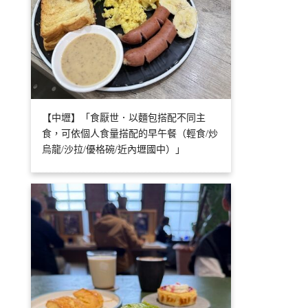
【中壢】「食厭世．以麵包搭配不同主
食，可依個人食量搭配的早午餐（輕食/炒
烏龍/沙拉/優格碗/近內壢國中）」