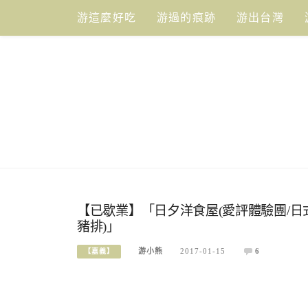
Skip
游這麼好吃
游過的痕跡
游出台灣
to
content
【已歇業】「日夕洋食屋(愛評體驗團/日
豬排)」
游小熊
2017-01-15
6
【嘉義】