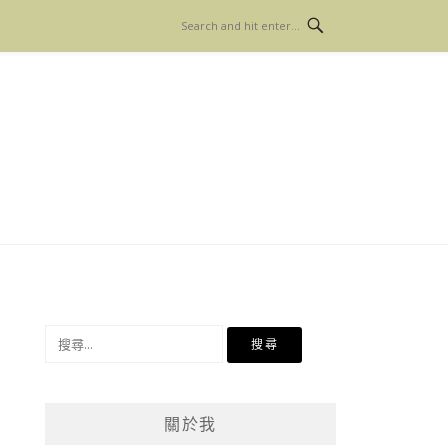
搜
尋
關
鍵
關於我
字: