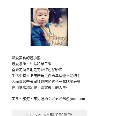
熱愛美食的游小熊
最愛咖啡、甜點和早午餐
喜歡走訪各地老宅及特色咖啡館
生活中有人陪吃陪玩是件再幸福也不過的事
因而喜歡帶著同樣愛吃的孩子一起吃喝玩樂
要用味蕾和足跡，豐富彼此的人生~
美食．旅遊．育兒邀約：
scbear269@gmail.com
KIDSPLAY親子就醬玩