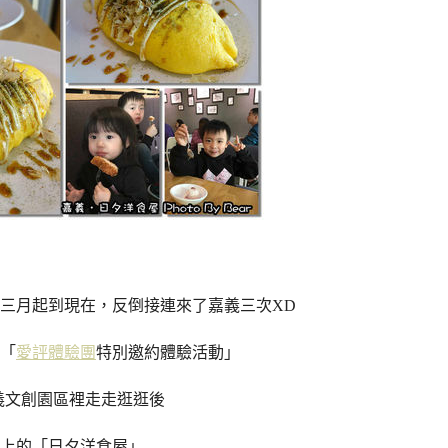
三月起到現在，反倒接連來了嘉義三次XD
「
愛評體驗團
特別邀約體驗活動」
嘉義文創園區裡走走逛逛後
上的「日夕洋食屋」