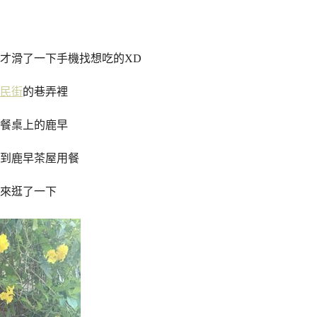
才滑了一下手機找想吃的XD
民街
的巷弄裡
餐桌上的鹿早
到鹿早茶屋用餐
來逛了一下