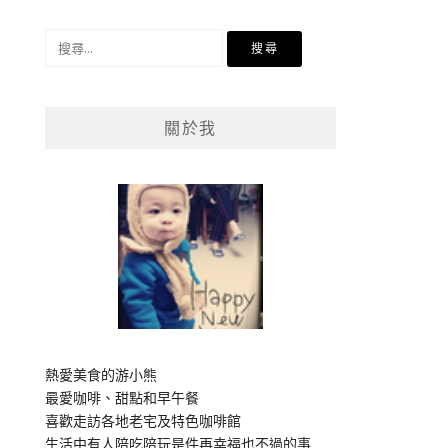
搜
尋
關
鍵
關於我
字:
熱愛美食的游小熊
最愛咖啡、甜點和早午餐
喜歡走訪各地老宅及特色咖啡館
生活中有人陪吃陪玩是件再幸福也不過的事