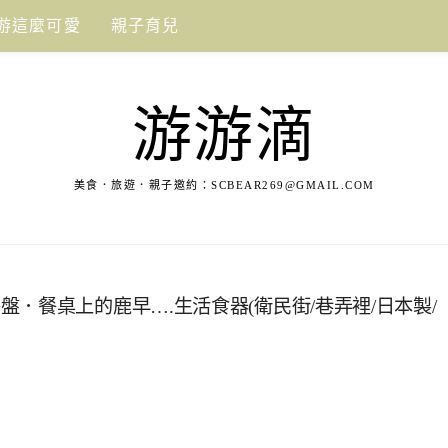
游這麼可愛
親子育兒
游游滴
美食．旅遊．親子邀約：
SCBEAR269@GMAIL.COM
．餐桌上的鹿早….生活食器(衛民街/巷弄裡/日本製/