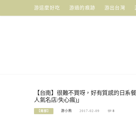
Skip
游這麼好吃
游過的痕跡
游出台灣
to
content
【台南】很難不買呀，好有質感的日系餐盤
人氣名店/失心瘋)」
游小熊
2017-02-09
8
【南部】