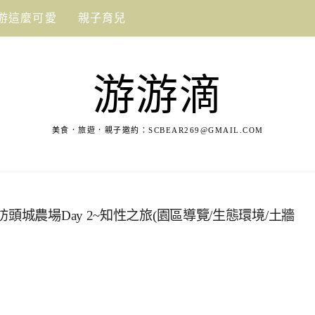
游這麼可愛
親子育兒
游游滴
美食．旅遊．親子邀約：
SCBEAR269@GMAIL.COM
頭城農場Day 2~知性之旅(園區導覽/生態環境/土牆