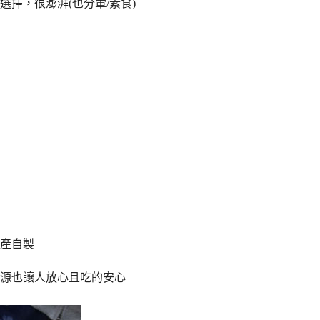
擇，很澎湃(也分葷/素食)
產自製
源也讓人放心且吃的安心