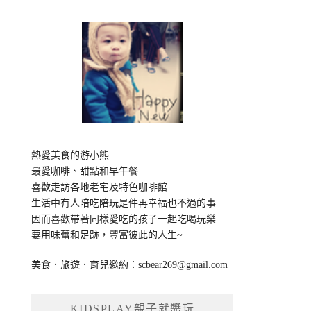
熱愛美食的游小熊
最愛咖啡、甜點和早午餐
喜歡走訪各地老宅及特色咖啡館
生活中有人陪吃陪玩是件再幸福也不過的事
因而喜歡帶著同樣愛吃的孩子一起吃喝玩樂
要用味蕾和足跡，豐富彼此的人生~
美食．旅遊．育兒邀約：
scbear269@gmail.com
KIDSPLAY親子就醬玩