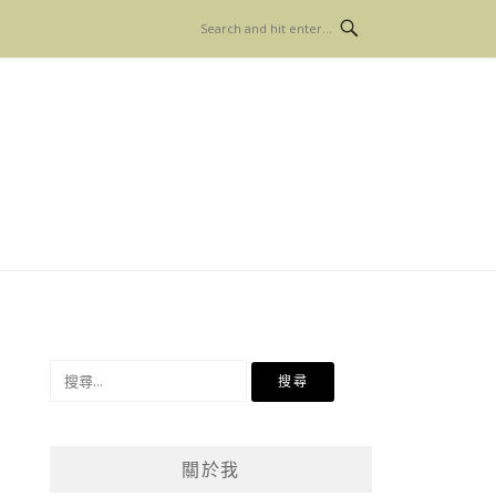
搜
尋
關
鍵
關於我
字: