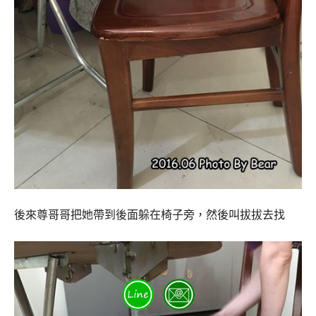
後來尊哥哥把她帶到後面躲在椅子旁，然後叫拔拔去找