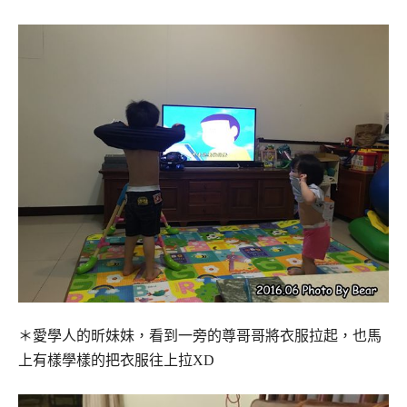
＊愛學人的昕妹妹，看到一旁的尊哥哥將衣服拉起，也馬
上有樣學樣的把衣服往上拉XD