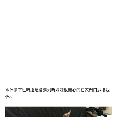
＊偶爾下班時還是會遇到昕妹妹很開心的在家門口迎接我
們^^