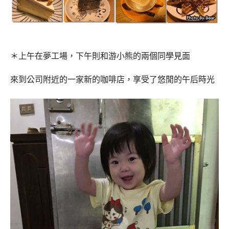
＊上午在夢工場，下午則和游小熊的兩個同學見面
來到公司附近的一家新的咖啡店，享受了悠閒的午后時光