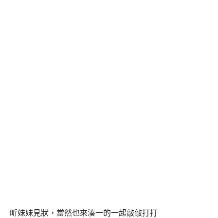
昕妹妹見狀，當然也來湊一的一起敲敲打打