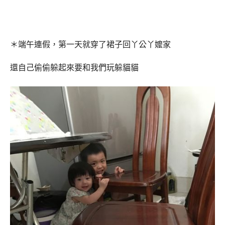
＊端午連假，第一天就穿了裙子回丫公丫嬤家
還自己偷偷躲起來要和我們玩躲貓貓