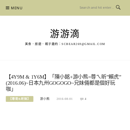
Skip
MENU
to
content
游游滴
美食．旅遊．親子邀約：
SCBEAR269@GMAIL.COM
【4Y9M & 1Y6M】「陳小銘+游小熊=尊ㄟ昕”賴虎”
(2016.06)~日本九州GOGOGO~兄妹倆都是個好玩
咖」
【尊哥&昕妹】
游小熊
2016-08-01
4