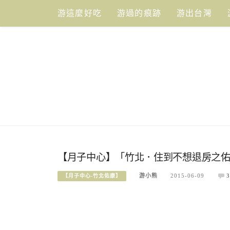
Skip
游這麼好吃
游過的痕跡
游出台灣
to
content
【月子中心】「竹北．住到不想退房之佑
游小熊
2015-06-09
3
【月子中心-竹北佑康】