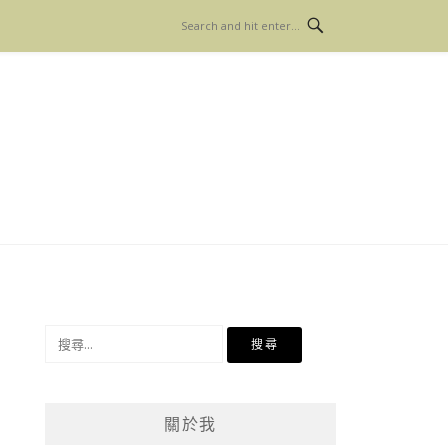
搜
尋
關
鍵
關於我
字: