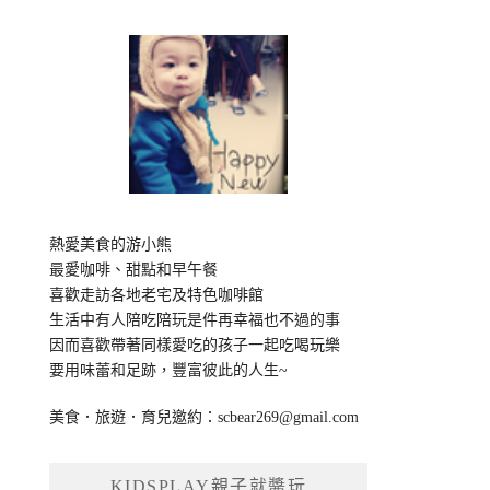
熱愛美食的游小熊
最愛咖啡、甜點和早午餐
喜歡走訪各地老宅及特色咖啡館
生活中有人陪吃陪玩是件再幸福也不過的事
因而喜歡帶著同樣愛吃的孩子一起吃喝玩樂
要用味蕾和足跡，豐富彼此的人生~
美食．旅遊．育兒邀約：
scbear269@gmail.com
KIDSPLAY親子就醬玩