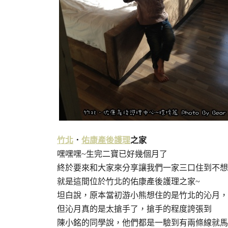
竹北
．
佑康
產後護理
之家
嘿嘿嘿~生完二寶已好幾個月了
終於要來和大家來分享讓我們一家三口住到不想
就是這間位於竹北的佑康產後護理之家~
坦白說，原本當初游小熊想住的是竹北的沁月，
但沁月真的是太搶手了，搶手的程度誇張到
陳小銘的同學說，他們都是一驗到有兩條線就馬