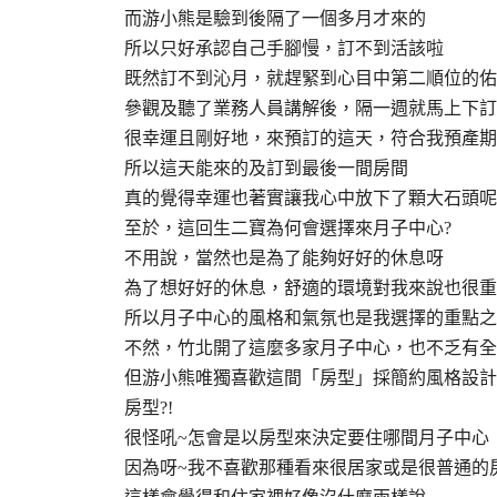
而游小熊是驗到後隔了一個多月才來的
所以只好承認自己手腳慢，訂不到活該啦
既然訂不到沁月，就趕緊到心目中第二順位的佑
參觀及聽了業務人員講解後，隔一週就馬上下訂
很幸運且剛好地，來預訂的這天，符合我預產期
所以這天能來的及訂到最後一間房間
真的覺得幸運也著實讓我心中放下了顆大石頭呢
至於，這回生二寶為何會選擇來月子中心?
不用說，當然也是為了能夠好好的休息呀
為了想好好的休息，舒適的環境對我來說也很重
所以月子中心的風格和氣氛也是我選擇的重點之
不然，竹北開了這麼多家月子中心，也不乏有全
但游小熊唯獨喜歡這間「房型」採簡約風格設計
房型?!
很怪吼~怎會是以房型來決定要住哪間月子中心
因為呀~我不喜歡那種看來很居家或是很普通的