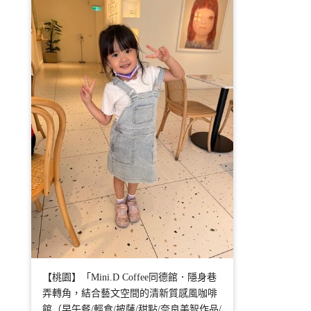
【桃園】「Mini.D Coffee同德館．隱身巷
弄轉角，結合藝文空間的清新質感風咖啡
館（早午餐/輕食/披薩/甜點/奈良美智作品/