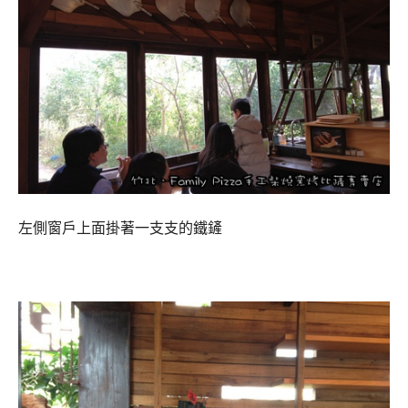
左側窗戶上面掛著一支支的鐵鏟