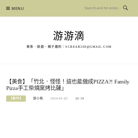
Skip
MENU
to
content
游游滴
美食．旅遊．親子邀約：
SCBEAR269@GMAIL.COM
【美食】「竹北．怪怪！這也能做成PIZZA?! Family
Pizza手工柴燒窯烤比薩」
【新竹】
游小熊
2014-01-02
18