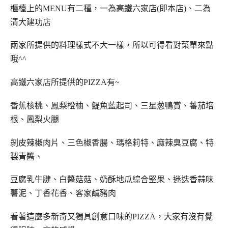
櫃檯上的MENU有二種，一為高鐵六家店(即本店)、二為
清大建功店
兩家所提供的料理樣式不大一樣，所以可得看對菜單來點
哦^^
高鐵六家店所提供的PIZZA有~
香蕉核桃、鳳梨橙柚、鯷魚藍起司、三星葱鴨賞、蕃茄培
根、鳳梨火腿
剝皮辣椒肉片、三色椒香腸、瑪格莉特、麻辣臭豆腐、特
製青醬、
豆腐乳牛腱、白醬菇菇、奶酥地瓜綜合堅果、迷迭香蒜味
薯泥、丁香花香、客家鹹豬肉
看著這麼多新奇又獨具創意口味的PIZZA，大家有沒有覺