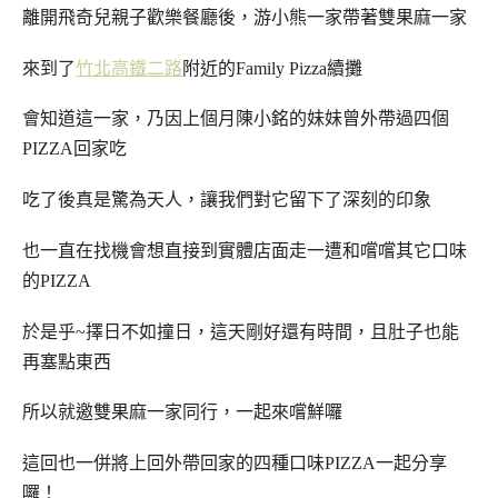
離開飛奇兒親子歡樂餐廳後，游小熊一家帶著雙果麻一家
來到了
竹北
高鐵二路
附近的Family Pizza續攤
會知道這一家，乃因上個月陳小銘的妹妹曾外帶過四個
PIZZA回家吃
吃了後真是驚為天人，讓我們對它留下了深刻的印象
也一直在找機會想直接到實體店面走一遭和嚐嚐其它口味
的PIZZA
於是乎~擇日不如撞日，這天剛好還有時間，且肚子也能
再塞點東西
所以就邀雙果麻一家同行，一起來嚐鮮囉
這回也一併將上回外帶回家的四種口味PIZZA一起分享
囉！