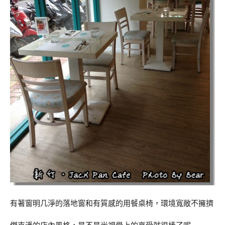
有著窗明几淨的落地窗和有質感的用餐桌椅，環境寬敞不擁擠