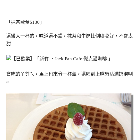
「抹茶歐蕾$130」
還蠻大一杯的，味道還不錯，抹茶和牛奶比例嘟嘟好，不會太
甜
貪吃的丫尊ㄟ，馬上也來分一杯羹，還喝到上嘴唇沾滿奶泡咧
~