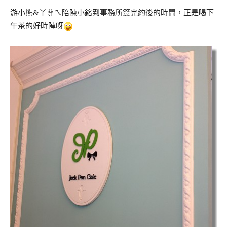
游小熊&丫尊ㄟ陪陳小銘到事務所簽完約後的時間，正是喝下
午茶的好時陣呀