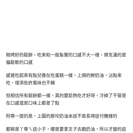
剛烤好的鬆餅，吃來和一般紮實的口感不大一樣，傑克潘的是
偏鬆軟的口感
感覺吃起來有點兒像在吃蛋糕一樣，上頭的鮮奶油，沾點來
吃，增添些許風味也不賴
但相信所有鬆餅都一樣，真的要趁熱吃才好呀，冷掉了不管是
在口感或是口味上都差了點
附帶一提的是，上圖的那坨奶油本該不是長得這付醜樣的
都嘛是丫尊ㄟ這小子，硬是要拿叉子去戳奶油，所以才變的這