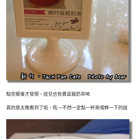
點完餐後才發現，這兒也有賣盆栽奶茶吔
真的是太晚看到了啦，吼~~不然一定點一杯來嚐鮮一下的說