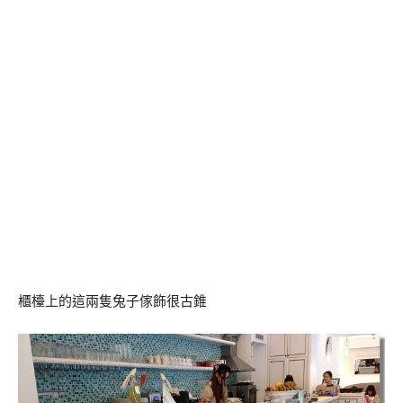
櫃檯上的這兩隻兔子傢飾很古錐