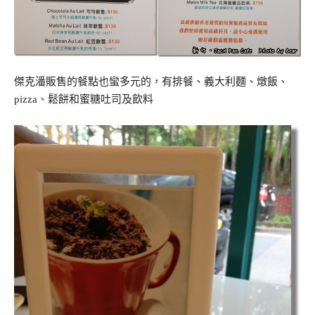
傑克潘販售的餐點也蠻多元的，有排餐、義大利麵、燉飯、
pizza、鬆餅和蜜糖吐司及飲料