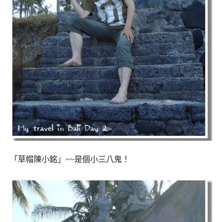
「草帽陳小銘」~~是個小三八鬼！