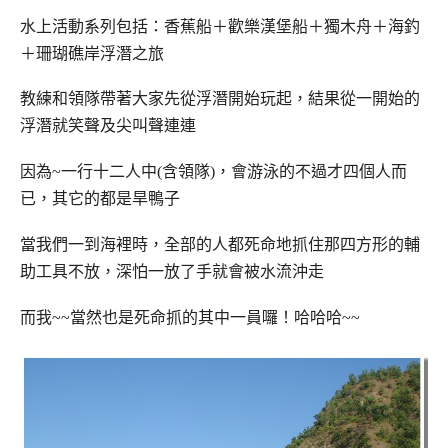
水上活動系列包括：香蕉船＋歡樂漢堡船＋獨木舟＋海釣
＋珊瑚礁岸浮潛之旅
教練和領隊帶著大家先從浮潛開始玩起，結果從一開始的
浮潛就笑聲及尖叫聲連連
因為~一行十二人中(含領隊)，會游泳的不過才四個人而
已，其它的都是旱鴨子
當我們一到海裡時，全部的人都死命地抓住那四方形的輔
助工具不放，深怕一放了手就會被水流沖走
而我~~當然也是死命抓的其中一員囉！哈哈哈~~