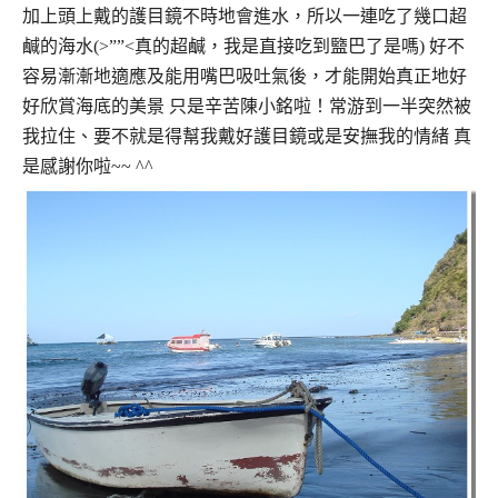
加上頭上戴的護目鏡不時地會進水，所以一連吃了幾口超
鹹的海水(>””<真的超鹹，我是直接吃到盬巴了是嗎) 好不
容易漸漸地適應及能用嘴巴吸吐氣後，才能開始真正地好
好欣賞海底的美景 只是辛苦陳小銘啦！常游到一半突然被
我拉住、要不就是得幫我戴好護目鏡或是安撫我的情緒 真
是感謝你啦~~ ^^