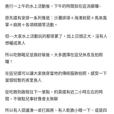
進行一上午的水上活動後，下午的時間就在這消磨囉~
原先還有安排一系列像是：沙灘排球＋海濱射箭＋馬來風
箏＋麻將＋各項棋類等活動。
但~~大家水上活動玩的都很累了，加上日頭正大，沒有人
想曬成黑人
所以吃飽喝足並換好裝後，大多選擇在這兒休息及拍照
囉！
在這兒還可以讓大家換穿當地的傳統服飾拍照，感受一下
當個短暫的峇里島人
從吃飽到啟程往下一景點，約莫還有近二小時左右的時
間，不做點兒事好像會太無聊
所以有人提議湊一桌打麻將、有人乾脆小睡一下、或是四