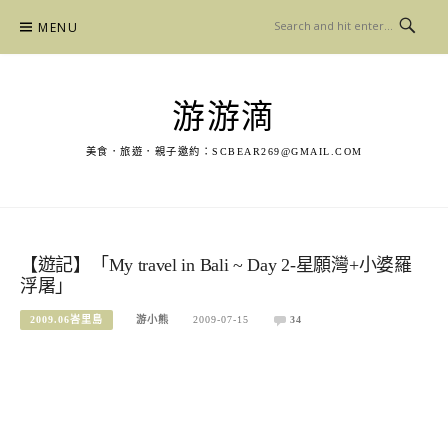
Skip
MENU
to
content
游游滴
美食．旅遊．親子邀約：
SCBEAR269@GMAIL.COM
【遊記】「My travel in Bali ~ Day 2-星願灣+小婆羅
浮屠」
2009.06峇里島
游小熊
2009-07-15
34