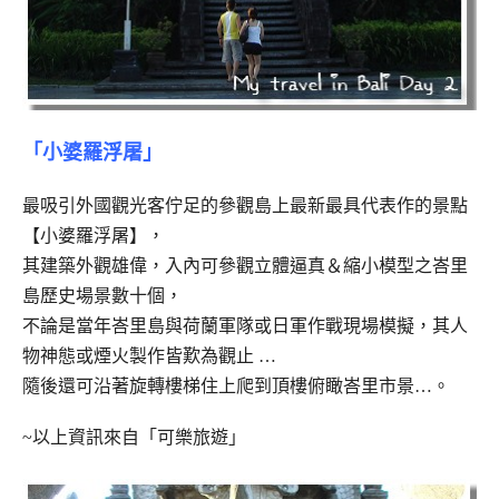
「小婆羅浮屠」
最吸引外國觀光客佇足的參觀島上最新最具代表作的景點
【小婆羅浮屠】，
其建築外觀雄偉，入內可參觀立體逼真＆縮小模型之峇里
島歷史場景數十個，
不論是當年峇里島與荷蘭軍隊或日軍作戰現場模擬，其人
物神態或煙火製作皆歎為觀止 …
隨後還可沿著旋轉樓梯住上爬到頂樓俯瞰峇里市景…。
~以上資訊來自「可樂旅遊」