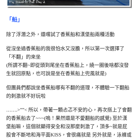
「船」
除了浮潛之外，還嚐試了香蕉船和漢堡船兩種活動
從沒坐過香蕉船的我很怕水又沒膽，所以第一次選擇了
「不翻」的來坐
(所謂不翻~即從頭到尾坐在香蕉船上，繞一圈後啥都沒發
生就回原點，也可說是坐在香蕉船上兜風就是)
但團員們都說坐香蕉船哪有不翻的道理，不體驗一下翻船
的刺激就不好玩啦
…….>””< 所以，帶著一顆忐忑不安的心，再次搭上了會翻
的香蕉船去了~~~(嗚！果然還是不愛翻船的感覺) 至於漢
堡船嘛，這個就顯得安全和沒那麼刺激了，頂多~就是屁
股會不斷地和海平面KISS，會很痛就是 另外就是，泳褲或