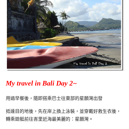
My travel in Bali Day 2~
用過早餐後，隨即搭乘巴士往東部的星願灣出發
抵達目的地後，先在岸上換上泳裝，並穿戴好救生衣後，
轉乘遊艇前往峇里近海最美麗的：星願灣
。