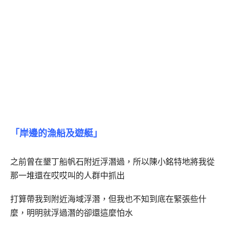
「岸邊的漁船及遊艇」
之前曾在墾丁船帆石附近浮潛過，所以陳小銘特地將我從
那一堆還在哎哎叫的人群中抓出
打算帶我到附近海域浮潛，但我也不知到底在緊張些什
麼，明明就浮過潛的卻還這麼怕水