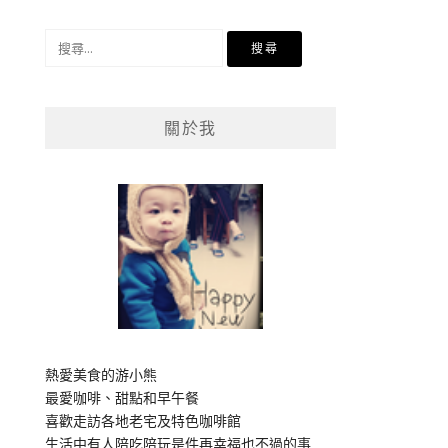
搜
尋
關
鍵
關於我
字:
熱愛美食的游小熊
最愛咖啡、甜點和早午餐
喜歡走訪各地老宅及特色咖啡館
生活中有人陪吃陪玩是件再幸福也不過的事