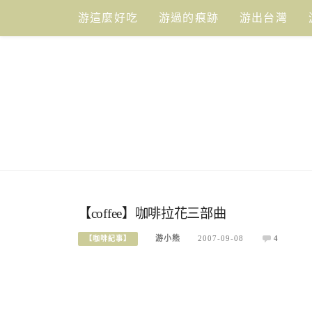
Skip
游這麼好吃
游過的痕跡
游出台灣
to
content
【coffee】咖啡拉花三部曲
游小熊
2007-09-08
4
【咖啡紀事】