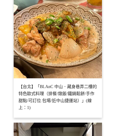
【台北】「BLAnC 中山．藏身巷弄二樓的
特色歐式料理（排餐/燉飯/鐵鍋鬆餅/手作
甜點/可訂位.包場/近中山捷運站）」(線
上：1)