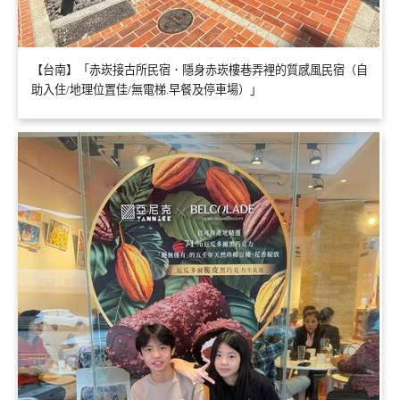
【台南】「赤崁接古所民宿．隱身赤崁樓巷弄裡的質感風民宿（自
助入住/地理位置佳/無電梯.早餐及停車場）」