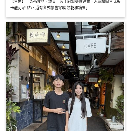
【台南】「炎祐食品．爆買一波！府城零食專賣，人氣繽紛台式馬
卡龍(小西點)，還有各式懷舊零嘴.餅乾和糖果」