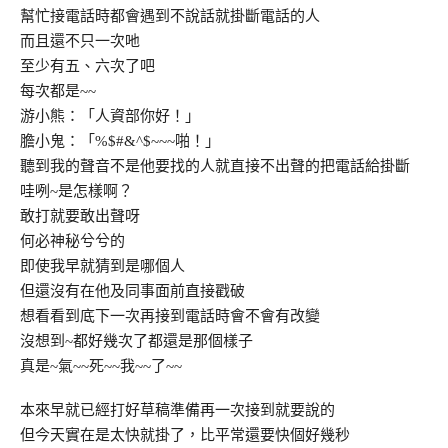
幫忙接電話時都會遇到不說話就掛斷電話的人
而且還不只一次吔
至少有五、六次了吧
每次都是~~
游小熊：「人資部你好！」
膽小鬼：「%$#&^$~~~啪！」
聽到我的聲音不是他要找的人就直接不出聲的把電話給掛斷
哇咧~是怎樣啊？
敢打就要敢出聲呀
何必神秘兮兮的
即使我早就猜到是哪個人
但還沒有在他及同事面前直接戳破
想看看到底下一次再接到電話時會不會有改變
沒想到~都好幾次了都還是那個樣子
真是~氣~~死~~我~~了~~
本來早就已經打好草稿準備再一次接到就要說的
但今天實在是太快就掛了，比平常還要快個好幾秒