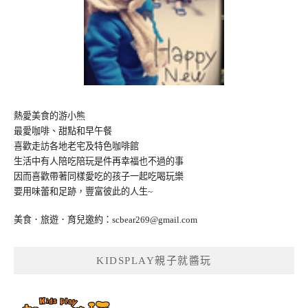
熱愛美食的游小熊
最愛咖啡、甜點和早午餐
喜歡走訪各地老宅及特色咖啡館
生活中有人陪吃陪玩是件再幸福也不過的事
因而喜歡帶著同樣愛吃的孩子一起吃喝玩樂
要用味蕾和足跡，豐富彼此的人生~
美食．旅遊．育兒邀約：
scbear269@gmail.com
KIDSPLAY親子就醬玩