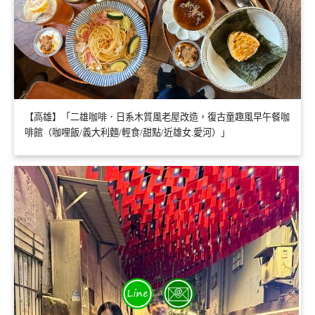
【高雄】「二雄咖啡．日系木質風老屋改造，復古童趣風早午餐咖
啡館（咖哩飯/義大利麵/輕食/甜點/近雄女.愛河）」