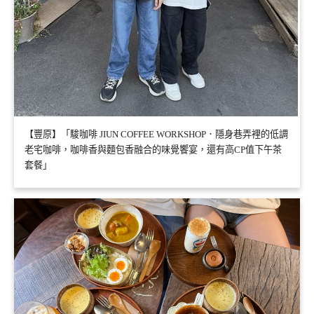
【豐原】「駿咖啡 JIUN COFFEE WORKSHOP．隱身巷弄裡的低調
老宅咖啡，咖啡香與麵包香融合的味覺饗宴，還有高CP值下午茶
套餐」