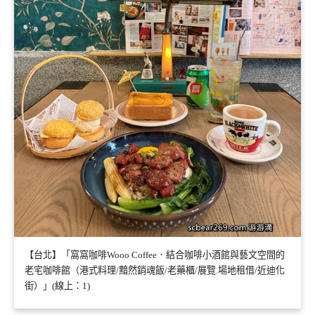
【台北】「窩窩咖啡Wooo Coffee．結合咖啡小酒館與藝文空間的
老宅咖啡館（港式料理/黯然銷魂飯/老藥櫃/展覽.場地租借/近迪化
街）」(線上：1)