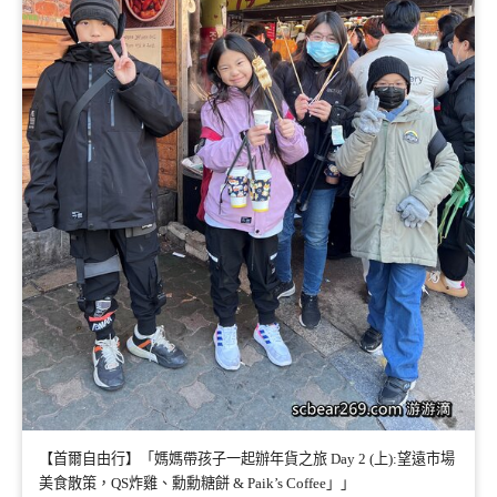
【首爾自由行】「媽媽帶孩子一起辦年貨之旅 Day 2 (上):望遠市場
美食散策，QS炸雞、勳勳糖餅 & Paik’s Coffee」」