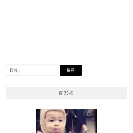
搜
尋
關
鍵
關於我
字: