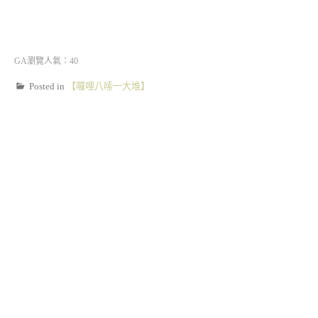
GA瀏覽人氣：40
Posted in
【囉哩八嗦一大堆】