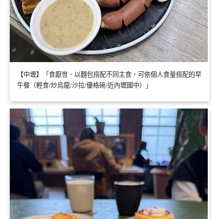
【中壢】「食厭世．以麵包搭配不同主食，可依個人食量搭配的早
午餐（輕食/炒烏龍/沙拉/優格碗/近內壢國中）」