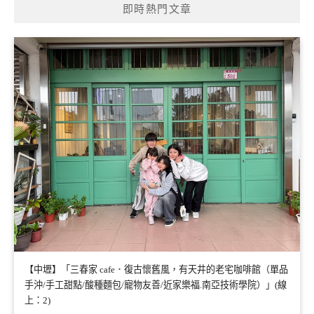
即時熱門文章
【中壢】「三春家 cafe．復古懷舊風，有天井的老宅咖啡館（單品
手沖/手工甜點/酸種麵包/寵物友善/近家樂福.南亞技術學院）」(線
上：2)