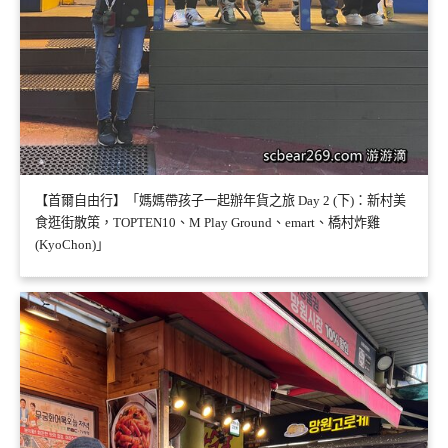
【首爾自由行】「媽媽帶孩子一起辦年貨之旅 Day 2 (下)：新村美
食逛街散策，TOPTEN10、M Play Ground、emart、橋村炸雞
(KyoChon)」