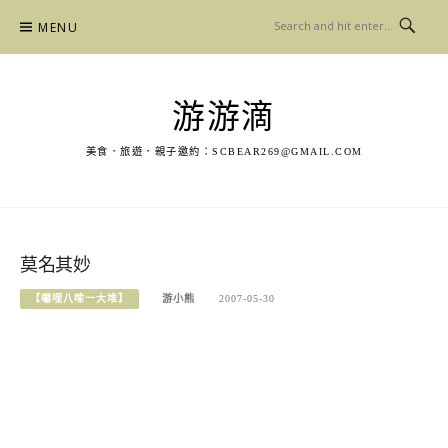
Skip
MENU
to
content
游游滴
美食．旅遊．親子邀約：
SCBEAR269@GMAIL.COM
莫名其妙
【囉哩八嗦一大堆】
游小熊
2007-05-30