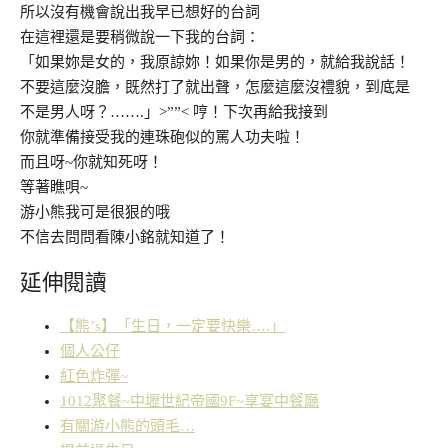
所以沒有機會說出我早已想好的台詞
在這裡還是要稍微說一下我的台詞：
「如果妳是女的，我原諒妳！如果你是男的，就給我說話！
不要這麼沒膽，既然打了就出聲，怎麼這麼沒禮貌，到底是
不是男人呀？…….」>””< 哼！下次再給我接到
你就準備接受我的連珠砲似的罵人功夫啦！
而且呀~你就知死呀！
等著瞧唄~
游小熊我可是很狠的哦
不信去問問看陳小銘就知道了！
延伸閱讀
【熊’s】「生日，一定要快樂….」
個人公仔
紅色炸彈~
1012聚餐~中壢世紀帝國9F~享宴中餐廰
有關游小熊的頭毛…