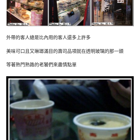
外帶的客人總是比內用的客人還多上許多
美味可口且又琳瑯滿目的壽司品項就在透明玻璃的那一頭
等著熟門熟路的老饕們來盡情點單