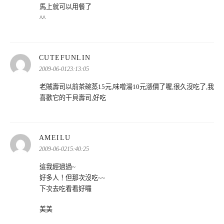
馬上就可以用餐了
^^
表
CUTEFUNLIN
示:
2009-06-0123:13:05
老賊壽司以前茶碗蒸15元,味噌湯10元漲價了喔,很久沒吃了,我
喜歡它的干貝壽司,好吃
表
AMEILU
示:
2009-06-0215:40:25
這我經過過~
好多人！但那次沒吃~~
下次去吃看看好囉
美美