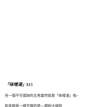
「味噌湯」$15
另一個不可或缺的主角當然就是「味噌湯」啦~
和茶碗蒸一樣甘興的是~~都粉大碗啦