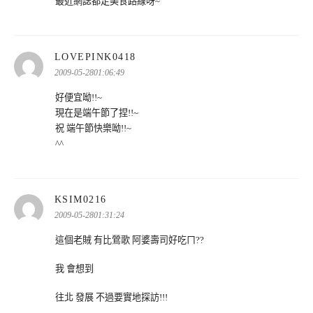
最近網誌都走美食路線呀~
表
LOVEPINK0418
示:
2009-05-2801:06:49
好便宜呦!!~
現在是端午節了捏!!~
祝 端午節快樂呦!!~
^^
表
KSIM0216
示:
2009-05-2801:31:24
這個老賊 有比鶯歌 阿婆壽司好吃ㄇ??
我 會想到
往北 發展 不過要實地探訪!!!