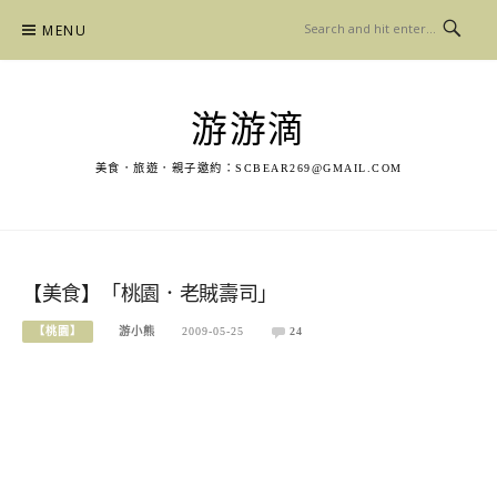
Skip
MENU
to
content
游游滴
美食．旅遊．親子邀約：
SCBEAR269@GMAIL.COM
【美食】「桃園．老賊壽司」
【桃園】
游小熊
2009-05-25
24