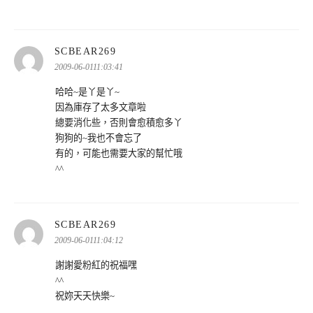
表
SCBEAR269
示:
2009-06-0111:03:41
哈哈~是丫是丫~
因為庫存了太多文章啦
總要消化些，否則會愈積愈多丫
狗狗的~我也不會忘了
有的，可能也需要大家的幫忙哦
^^
表
SCBEAR269
示:
2009-06-0111:04:12
謝謝愛粉紅的祝福嘿
^^
祝妳天天快樂~