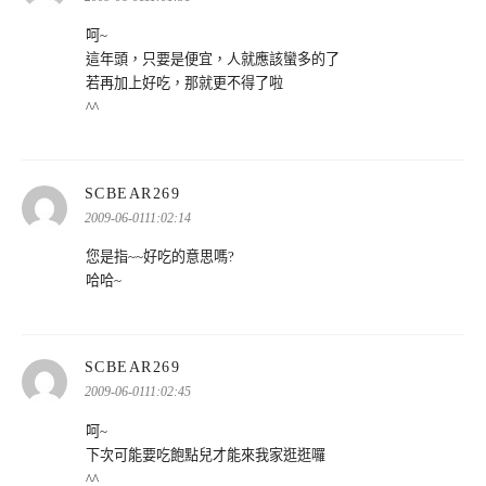
呵~
這年頭，只要是便宜，人就應該蠻多的了
若再加上好吃，那就更不得了啦
^^
表
SCBEAR269
示:
2009-06-0111:02:14
您是指~~好吃的意思嗎?
哈哈~
表
SCBEAR269
示:
2009-06-0111:02:45
呵~
下次可能要吃飽點兒才能來我家逛逛囉
^^