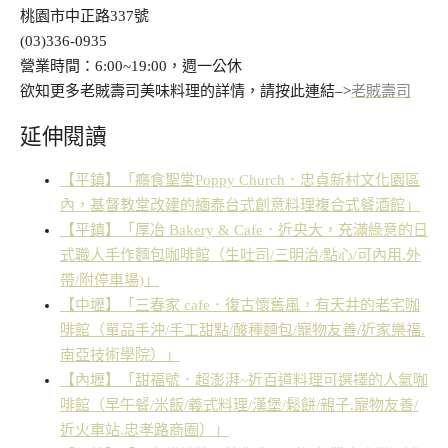
桃園市中正路337號
(03)336-0935
營業時間：6:00~19:00，週一公休
欲知更多老賊壽司美味料理的詳情，請按此連結–>
老賊壽司
延伸閱讀
【平鎮】「癮食聖堂Poppy Church．忠貞新村文化園區
內，基督教堂改建的緬泰台式創意料理複合式餐酒館」
【平鎮】「厚冶 Bakery & Cafe．近央大，充滿綠意的日
式職人手作麵包咖啡館（生吐司/三明治/點心/可內用.外
帶/附停車場)」
【中壢】「三春家 cafe．復古懷舊風，有天井的老宅咖
啡館（單品手沖/手工甜點/酸種麵包/寵物友善/近家樂福.
南亞技術學院）」
【內壢】「甜褔號．超澎湃~近百道料理可選擇的人氣咖
啡館（早午餐/米飯/義式料理/漢堡/鬆餅/親子.寵物友善/
近火車站.忠孝路商圈）」