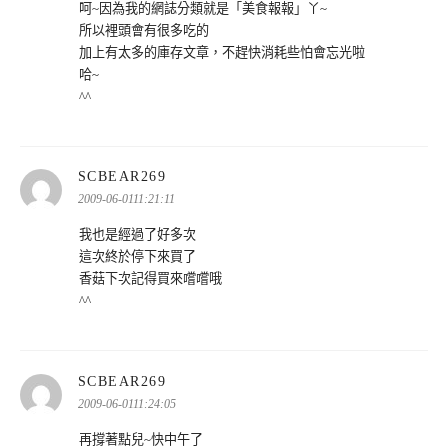
呵~因為我的網誌分類就是「美食報報」丫~
所以裡頭會有很多吃的
加上有太多的庫存文章，不趕快消耗些怕會忘光啦
哈~
^^
表
SCBEAR269
示:
2009-06-0111:21:11
我也是經過了好多次
這次終於停下來買了
香菇下次記得買來嚐嚐哦
^^
表
SCBEAR269
示:
2009-06-0111:24:05
再撐著點兒~快中午了