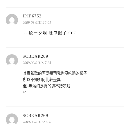
表
IPIP6752
示:
2009-06-0111:15:01
~~~歐 一 夕 啊~肚 ㄗ 餓 了~CCC
表
SCBEAR269
示:
2009-06-0111:17:35
其實鶯歌的阿婆壽司我也沒吃過的樣子
所以不知如何比較差異
但~老賊的是真的還不錯吃啦
^^
表
SCBEAR269
示:
2009-06-0111:20:06