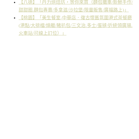
【八德】「丹力烘焙坊，等你來買（麵包攤車/新鮮手作/
甜甜圈.麵包專賣/多拿滋/沙拉堡/限量販售/廣福路上)」
【桃園】「美生餐室-中華店．復古懷舊氛圍港式茶餐廳
(港點/大排檔/燒臘/豬扒包/三文治.多士/蛋撻/近統領廣場.
火車站/可線上訂位）」