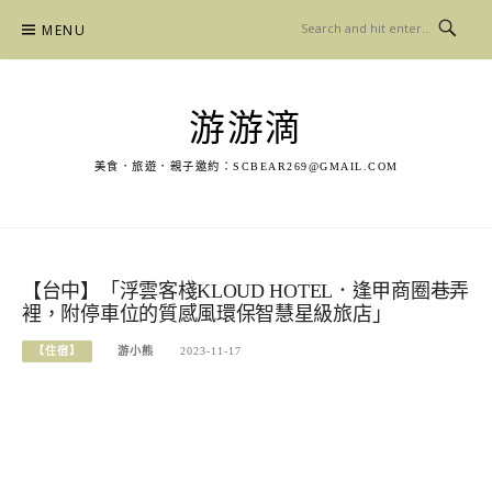
Skip
MENU
to
content
游游滴
美食．旅遊．親子邀約：
SCBEAR269@GMAIL.COM
【台中】「浮雲客棧KLOUD HOTEL．逢甲商圈巷弄
裡，附停車位的質感風環保智慧星級旅店」
【住宿】
游小熊
2023-11-17