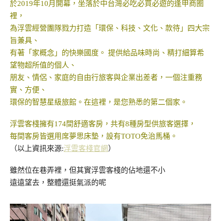
於2019年10月開幕，坐落於中台灣必吃必買必遊的逢甲商圈
裡，
為浮雲經營團隊戮力打造「環保、科技、文化、款待」四大宗
旨兼具、
有著「家概念」的快樂國度。 提供給品味時尚、精打細算希
望物超所值的個人、
朋友、情侶、家庭的自由行旅客與企業出差者，一個注重務
實、方便、
環保的智慧星級旅館。在這裡，是您熟悉的第二個家。
浮雲客棧擁有174間舒適客房，共有8種房型供旅客選擇，
每間客房皆選用席夢思床墊，設有TOTO免治馬桶。
（以上資訊來源:
浮雲客棧官網
）
雖然位在巷弄裡，但其實浮雲客棧的佔地還不小
遠遠望去，整體還挺氣派的呢