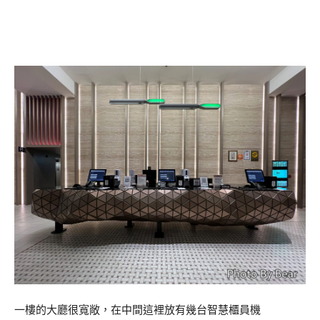
一樓的大廳很寬敞，在中間這裡放有幾台智慧櫃員機