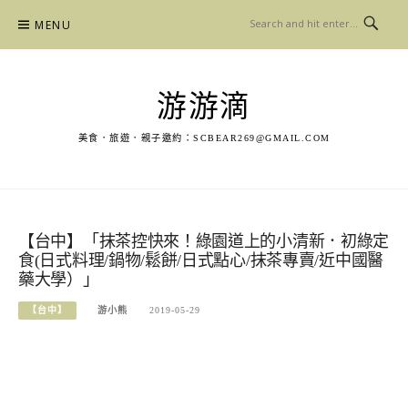
Skip
MENU
to
content
游游滴
美食．旅遊．親子邀約：
SCBEAR269@GMAIL.COM
【台中】「抹茶控快來！綠園道上的小清新．初綠定
食(日式料理/鍋物/鬆餅/日式點心/抹茶專賣/近中國醫
藥大學）」
【台中】
游小熊
2019-05-29