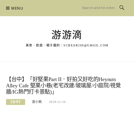
Skip
MENU
to
content
游游滴
美食．旅遊．親子邀約：
SCBEAR269@GMAIL.COM
【台中】「好堅果Part II．好拍又好吃的Heynuts
Alley Cafe 堅果小巷(老宅改建/玻璃屋/小庭院/視覺
牆/IG熱門打卡景點)」
【台中】
游小熊
2018-11-16