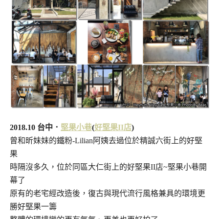
2018.10 台中．
堅果小巷
(
好堅果II店
)
曾和昕妹妹的鐵粉-Lilian阿姨去過位於精誠六街上的好堅
果
時隔沒多久，位於同區大仁街上的好堅果II店~堅果小巷開
幕了
原有的老宅經改造後，復古與現代流行風格兼具的環境更
勝好堅果一籌