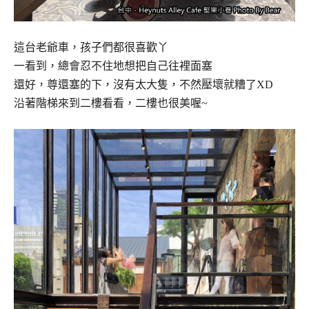
這台老爺車，孩子們都很喜歡丫
一看到，總會忍不住地想把自己往裡面塞
還好，尊還塞的下，沒有太大隻，不然壓壞就糟了XD
沿著階梯來到二樓看看，二樓也很美喔~