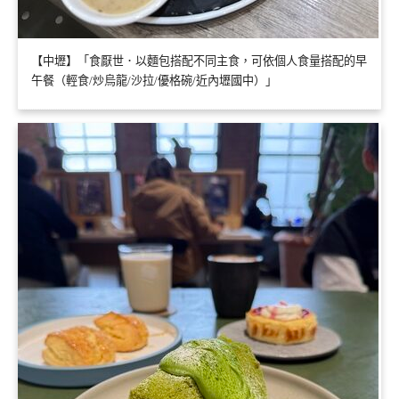
【中壢】「食厭世．以麵包搭配不同主食，可依個人食量搭配的早
午餐（輕食/炒烏龍/沙拉/優格碗/近內壢國中）」