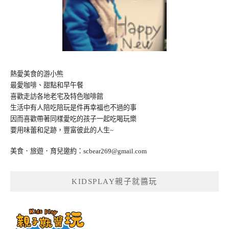
熱愛美食的游小熊
最愛咖啡、甜點和早午餐
喜歡走訪各地老宅及特色咖啡館
生活中有人陪吃陪玩是件再幸福也不過的事
因而喜歡帶著同樣愛吃的孩子一起吃喝玩樂
要用味蕾和足跡，豐富彼此的人生~
美食．旅遊．育兒邀約：
scbear269@gmail.com
KIDSPLAY親子就醬玩