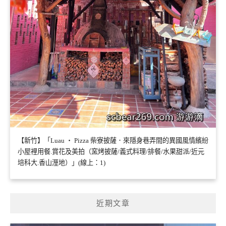
【新竹】「Luau ・ Pizza 柴寮披薩．來隱身巷弄間的異國風情繽紛
小屋裡用餐.賞花及美拍（窯烤披薩/義式料理/排餐/水果甜派/近元
培科大.香山溼地）」(線上：1)
近期文章