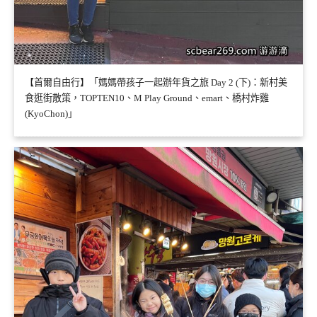
【首爾自由行】「媽媽帶孩子一起辦年貨之旅 Day 2 (下)：新村美
食逛街散策，TOPTEN10、M Play Ground、emart、橋村炸雞
(KyoChon)」