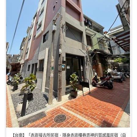
【台南】「赤崁接古所民宿．隱身赤崁樓巷弄裡的質感風民宿（自