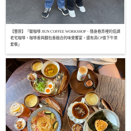
【豐原】「駿咖啡 JIUN COFFEE WORKSHOP．隱身巷弄裡的低調
老宅咖啡，咖啡香與麵包香融合的味覺饗宴，還有高CP值下午茶
套餐」