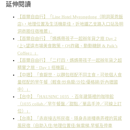
延伸閱讀
【首爾自由行】「Line Hotel Myeongdong（明洞萊恩飯
店)，地理位置及生活機能佳，近地鐵乙支路入口站及明
洞商圈住宿推薦」
【首爾自由行】「媽媽帶孩子一起辦年貨之旅 Day 2
(上):望遠市場美食散策，QS炸雞、勳勳糖餅 & Paik’s
Coffee」」
【首爾自由行】「二打四，媽媽帶孩子一起辦年貨之超
精實之旅．Day 1 搭機篇」
【中壢】「食厭世．以麵包搭配不同主食，可依個人食
量搭配的早午餐（輕食/炒烏龍/沙拉/優格碗/近內壢國
中）」
【台中】「HAUSINC 1035 ．百年建築裡的咖啡館
（1035 collab／早午餐盤／甜點／單品手沖／可線上訂
位）」
【台南】「赤崁接古所民宿．隱身赤崁樓巷弄裡的質感
風民宿（自助入住/地理位置佳/無電梯.早餐及停車