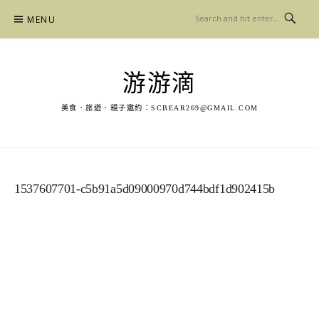
Skip
MENU
to
content
游游滴
美食．旅遊．親子邀約：
SCBEAR269@GMAIL.COM
1537607701-c5b91a5d09000970d744bdf1d902415b