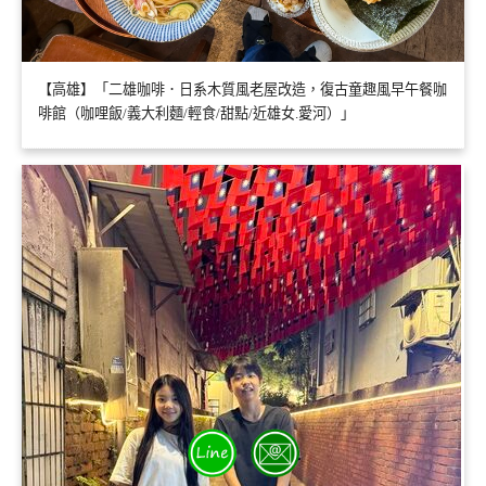
【高雄】「二雄咖啡．日系木質風老屋改造，復古童趣風早午餐咖
啡館（咖哩飯/義大利麵/輕食/甜點/近雄女.愛河）」