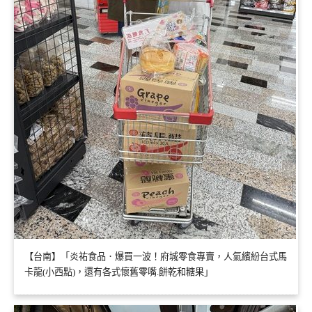
【台南】「炎祐食品．爆買一波！府城零食專賣，人氣繽紛台式馬
卡龍(小西點)，還有各式懷舊零嘴.餅乾和糖果」