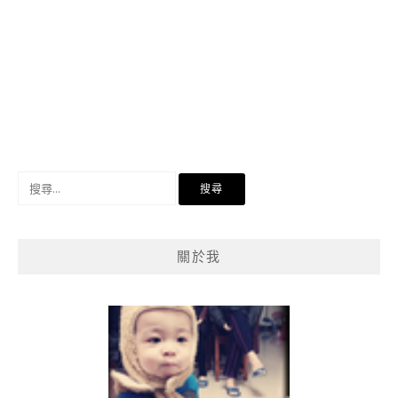
搜
尋
關
鍵
關於我
字: