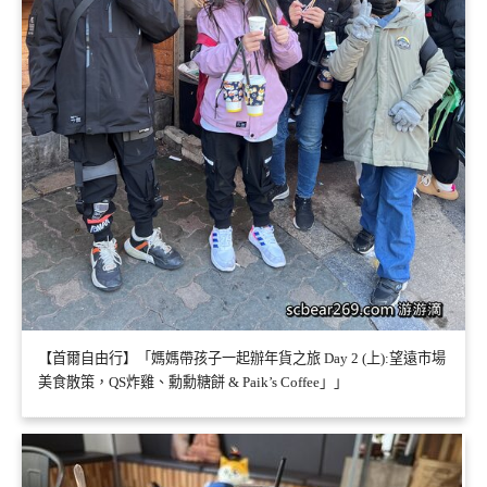
【首爾自由行】「媽媽帶孩子一起辦年貨之旅 Day 2 (上):望遠市場
美食散策，QS炸雞、勳勳糖餅 & Paik’s Coffee」」