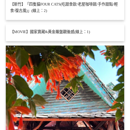
【新竹】「四隻貓FOUR CATS(吃甜食飲/老屋咖啡館/手作甜點/輕
食/復古風)」(線上：2)
【MOVIE】國家寶藏&黃金羅盤觀後感(線上：1)