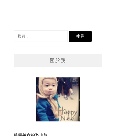
搜
尋
關
鍵
關於我
字:
熱愛美食的游小熊