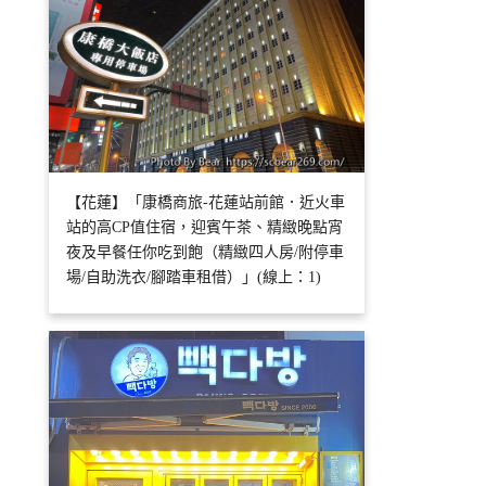
【花蓮】「康橋商旅-花蓮站前館．近火車
站的高CP值住宿，迎賓午茶、精緻晚點宵
夜及早餐任你吃到飽（精緻四人房/附停車
場/自助洗衣/腳踏車租借）」(線上：1)