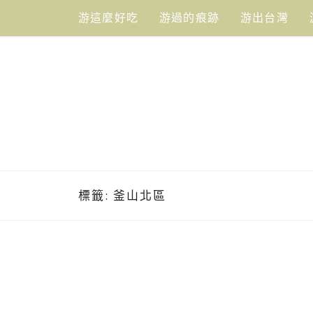
Skip
游這麼好吃
游過的痕跡
游出台灣
to
content
標籤:
釜山北區