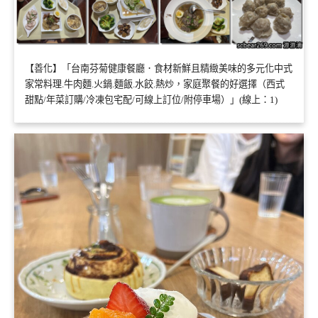
【善化】「台南芬菊健康餐廳．食材新鮮且精緻美味的多元化中式
家常料理.牛肉麵.火鍋.麵飯.水餃.熱炒，家庭聚餐的好選擇（西式
甜點/年菜訂購/冷凍包宅配/可線上訂位/附停車場）」(線上：1)