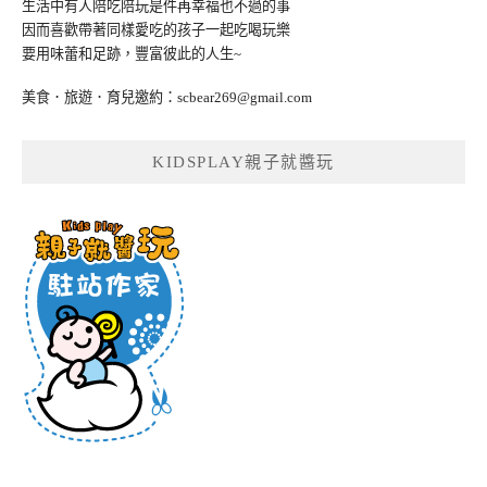
生活中有人陪吃陪玩是件再幸福也不過的事
因而喜歡帶著同樣愛吃的孩子一起吃喝玩樂
要用味蕾和足跡，豐富彼此的人生~
美食．旅遊．育兒邀約：
scbear269@gmail.com
KIDSPLAY親子就醬玩