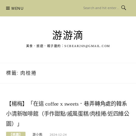
Skip
MENU
to
content
游游滴
美食．旅遊．親子邀約：
SCBEAR269@GMAIL.COM
標籤:
肉桂捲
【楊梅】「在這 coffee x sweets．巷弄轉角處的韓系
小清新咖啡館（手作甜點/戚風蛋糕/肉桂捲/近四維公
園）」
【桃園】
游小熊
2024-12-24