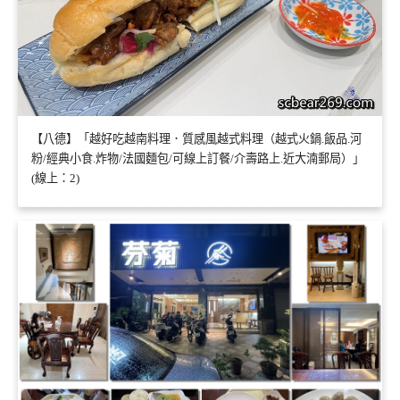
【八德】「越好吃越南料理．質感風越式料理（越式火鍋.飯品.河
粉/經典小食.炸物/法國麵包/可線上訂餐/介壽路上.近大湳郵局）」
(線上：2)