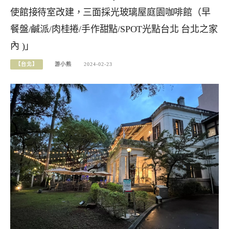
使館接待室改建，三面採光玻璃屋庭園咖啡館（早
餐盤/鹹派/肉桂捲/手作甜點/SPOT光點台北 台北之家
內 )」
【台北】
游小熊
2024-02-23