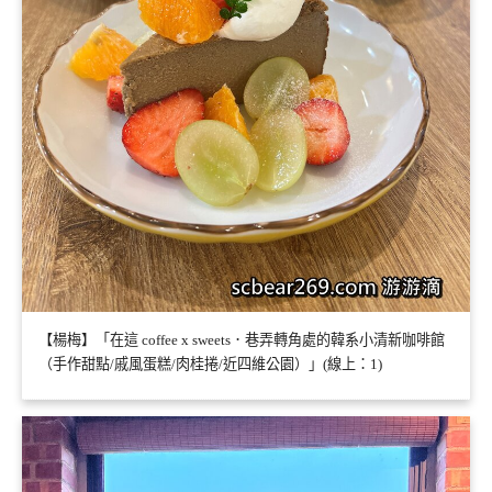
【楊梅】「在這 coffee x sweets．巷弄轉角處的韓系小清新咖啡館
（手作甜點/戚風蛋糕/肉桂捲/近四維公園）」(線上：1)