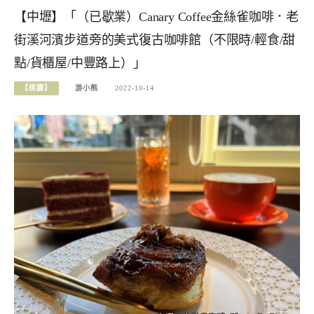
【中壢】「（已歇業）Canary Coffee金絲雀咖啡．老
街溪河濱步道旁的美式復古咖啡館（不限時/輕食/甜
點/貨櫃屋/中豐路上）」
【桃園】
游小熊
2022-10-14