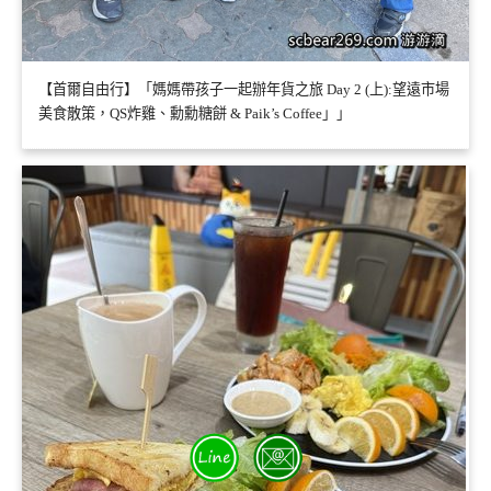
【首爾自由行】「媽媽帶孩子一起辦年貨之旅 Day 2 (上):望遠市場
美食散策，QS炸雞、勳勳糖餅 & Paik’s Coffee」」