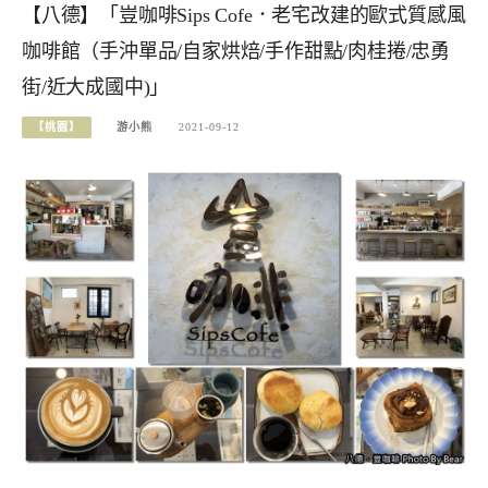
【八德】「豈咖啡Sips Cofe．老宅改建的歐式質感風
咖啡館（手沖單品/自家烘焙/手作甜點/肉桂捲/忠勇
街/近大成國中)」
【桃園】
游小熊
2021-09-12