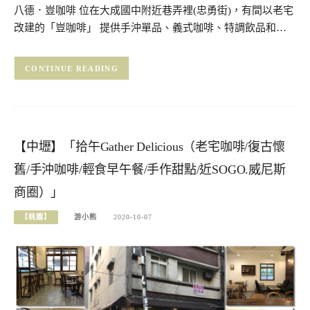
八德．豈咖啡 位在大成國中附近巷弄裡(忠勇街)，有間以老宅
改建的「豈咖啡」 提供手沖單品、義式咖啡、特調飲品和…
CONTINUE READING
【中壢】「拾午Gather Delicious（老宅咖啡/復古懷
舊/手沖咖啡/輕食早午餐/手作甜點/近SOGO.威尼斯
商圈）」
【桃園】
游小熊
2020-10-07