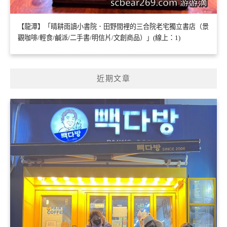
【龍潭】「晴耕雨讀小書院．田野間裡的三合院老宅獨立書店（景
觀咖啡/輕食/鹹派/二手書/明信片/文創商品）」(線上：1)
近期文章