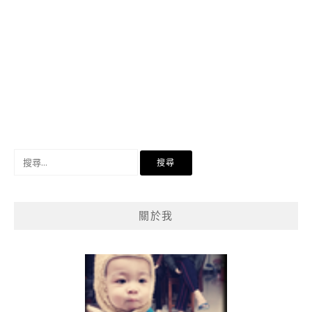
搜
尋
關
鍵
關於我
字: