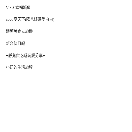
V、S 幸福城堡
coco享天下(隆爸妤媽愛白白)
跟著美食去旅遊
新台傭日記
♥靜兒貪吃遊玩愛分享♥
小妞的生活旅程