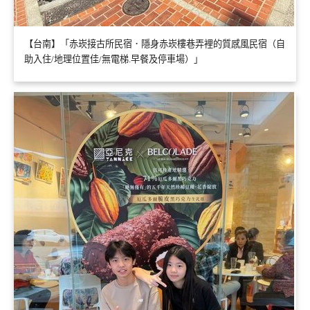
【台南】「赤崁接古所民宿．隱身赤崁樓巷弄裡的質感風民宿（自
助入住/地理位置佳/無電梯.早餐及停車場）」