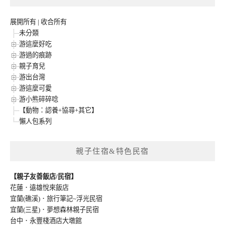
展開所有
|
收合所有
未分類
游這麼好吃
游過的痕跡
親子育兒
游出台灣
游這麼可愛
游小熊碎碎唸
【動物：認養+協尋+其它】
懶人包系列
親子住宿&特色民宿
【親子友善飯店/民宿】
花蓮．遠雄悅來飯店
宜蘭(礁溪)．旅行筆記~浮光民宿
宜蘭(三星)．夢想森林親子民宿
台中．永豐棧酒店大墩館