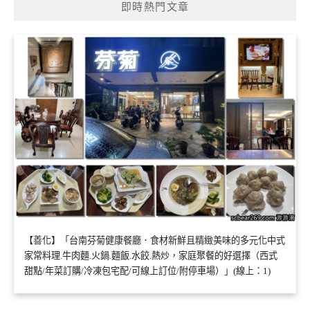
即時熱門文章
【善化】「台南芬菊健康餐廳．食材新鮮且精緻美味的多元化中式
家常料理.牛肉麵.火鍋.麵飯.水餃.熱炒，家庭聚餐的好選擇（西式
甜點/年菜訂購/冷凍包宅配/可線上訂位/附停車場）」(線上：1)