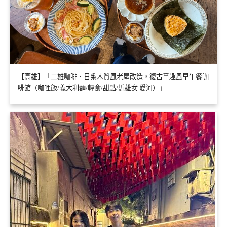
【高雄】「二雄咖啡．日系木質風老屋改造，復古童趣風早午餐咖
啡館（咖哩飯/義大利麵/輕食/甜點/近雄女.愛河）」