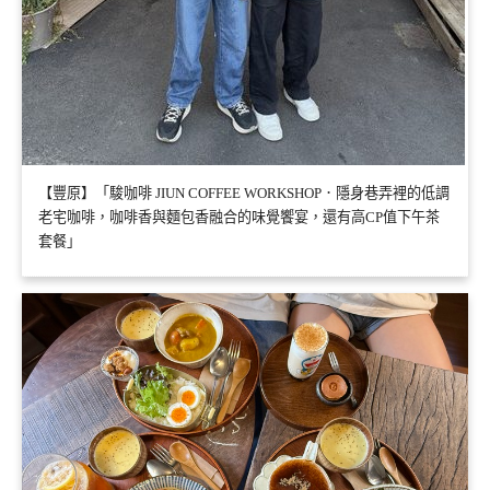
【豐原】「駿咖啡 JIUN COFFEE WORKSHOP．隱身巷弄裡的低調
老宅咖啡，咖啡香與麵包香融合的味覺饗宴，還有高CP值下午茶
套餐」