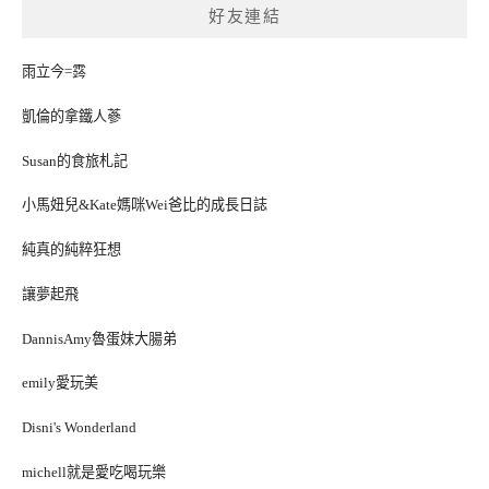
好友連結
雨立今=霠
凱倫的拿鐵人蔘
Susan的食旅札記
小馬妞兒&Kate媽咪Wei爸比的成長日誌
純真的純粹狂想
讓夢起飛
DannisAmy魯蛋妹大腸弟
emily愛玩美
Disni's Wonderland
michell就是愛吃喝玩樂