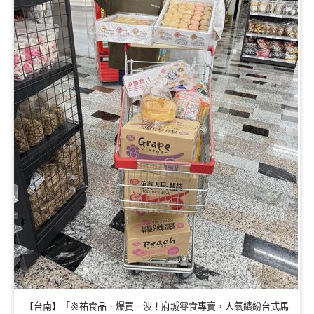
【台南】「炎祐食品．爆買一波！府城零食專賣，人氣繽紛台式馬