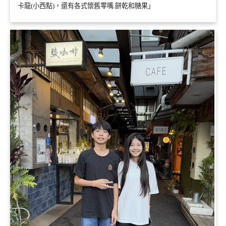
卡龍(小西點)，還有各式懷舊零嘴.餅乾和糖果」