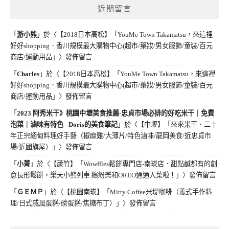
近期留言
「
游小熊
」於〈
【2018日本高松】「YouMe Town Takamatsu，來這裡
好好shopping．香川規模最大購物中心(超市/藥妝/男女服飾/童裝/百元
商店/運動用品」
〉發佈留言
「
Charles
」於〈
【2018日本高松】「YouMe Town Takamatsu，來這裡
好好shopping．香川規模最大購物中心(超市/藥妝/男女服飾/童裝/百元
商店/運動用品」
〉發佈留言
「
2023 阿秀米干》桃園中壢美食推薦-忠貞市場必排的好吃米干｜免費
泡菜｜滷味有特色 - Doris的美食筆記
」於〈
【中壢】「來來米干．二十
年正宗緬甸料理好手藝（椒麻雞/大薄片/特色滷味/龍岡美食/近忠貞市
場/近國旗屋）」
〉發佈留言
「
小菁
」於〈
【蘆竹】「Wowffles鬆餅專門店-南崁店．甜點鹹都有的創
意長形鬆餅，樂天小熊列車.繽紛樂和OREO通通入菜啦！」
〉發佈留言
「
ＧＥＭＰ
」於〈
【桃園南崁】「Mitty Coffee米堤咖啡（義式手作料
理/日式戚風蛋糕/磅蛋糕/焦糖布丁）」
〉發佈留言