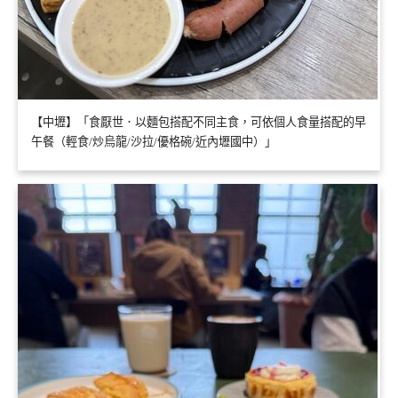
【中壢】「食厭世．以麵包搭配不同主食，可依個人食量搭配的早
午餐（輕食/炒烏龍/沙拉/優格碗/近內壢國中）」