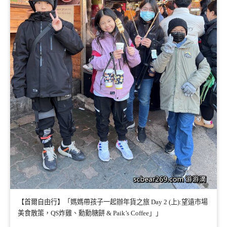
【首爾自由行】「媽媽帶孩子一起辦年貨之旅 Day 2 (上):望遠市場
美食散策，QS炸雞、勳勳糖餅 & Paik’s Coffee」」