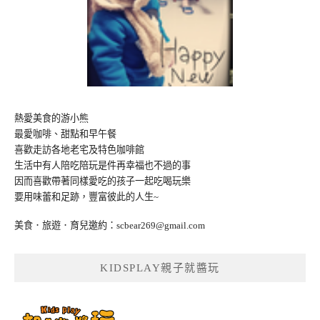
熱愛美食的游小熊
最愛咖啡、甜點和早午餐
喜歡走訪各地老宅及特色咖啡館
生活中有人陪吃陪玩是件再幸福也不過的事
因而喜歡帶著同樣愛吃的孩子一起吃喝玩樂
要用味蕾和足跡，豐富彼此的人生~
美食．旅遊．育兒邀約：
scbear269@gmail.com
KIDSPLAY親子就醬玩