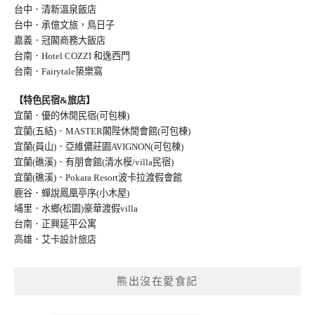
台中．清新溫泉飯店
台中．承億文旅，鳥日子
嘉義．冠閣商務大飯店
台南．Hotel COZZI 和逸西門
台南．Fairytale築樂窩
【特色民宿&旅店】
宜蘭．優的休閒民宿(可包棟)
宜蘭(五結)．MASTER閣陛休閒會館(可包棟)
宜蘭(員山)．亞維儂莊園AVIGNON(可包棟
)
宜蘭(礁溪)．有朋會館(清水模/villa民宿
)
宜蘭(礁溪)．Pokara Resort波卡拉渡假會館
鹿谷．蟬說鳳凰亭序(小木屋)
埔里．水鄉(松園)豪華渡假villa
台南．正興延平公寓
高雄．艾卡設計旅店
熊出沒在愛食記