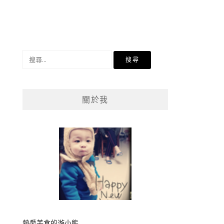
搜
尋
關
鍵
關於我
字:
熱愛美食的游小熊