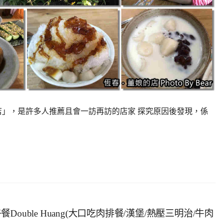
店」，是許多人推薦且會一訪再訪的店家 探究原因後發現，係
uble Huang(大口吃肉排餐/漢堡/熱壓三明治/牛肉