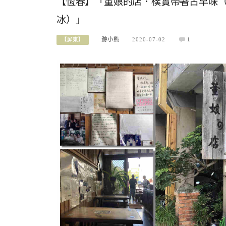
【恆春】「董娘的店．樸實帶著古早味（阿
冰）」
游小熊
2020-07-02
1
【屏東】