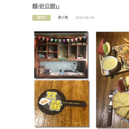
麵/近公園)」
游小熊
2019-06-26
【新竹】