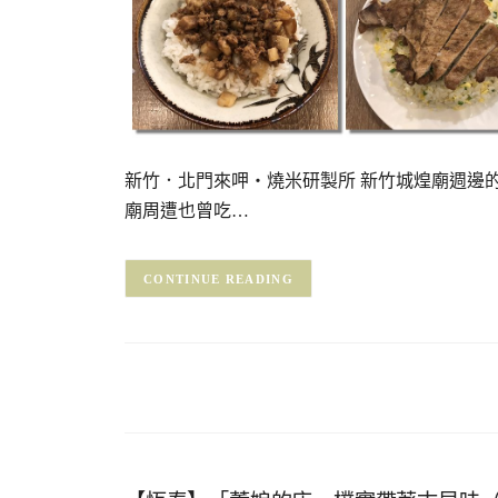
新竹．北門來呷・燒米研製所 新竹城煌廟週邊
廟周遭也曾吃…
CONTINUE READING