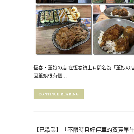
恆春．董娘の店 在恆春鎮上有間名為「董娘の
因董娘很有個…
CONTINUE READING
【已歇業】「不限時且好停車的双黃早午餐Do