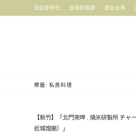
Skip
游這麼好吃
游過的痕跡
游出台灣
to
content
標籤:
私房料理
【新竹】「北門來呷 . 燒米研製所 チャー
近城煌廟）」