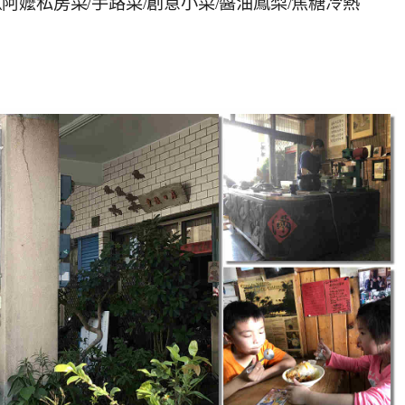
嬤私房菜/手路菜/創意小菜/醬油鳳梨/焦糖冷熱