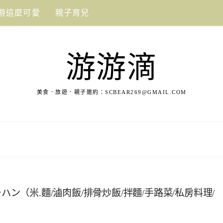
游這麼可愛
親子育兒
游游滴
美食．旅遊．親子邀約：
SCBEAR269@GMAIL.COM
ハン（米.麵/滷肉飯/排骨炒飯/拌麵/手路菜/私房料理/