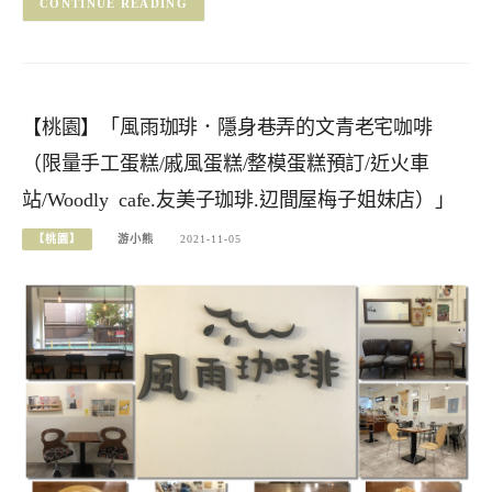
CONTINUE READING
【桃園】「風雨珈琲．隱身巷弄的文青老宅咖啡
（限量手工蛋糕/戚風蛋糕/整模蛋糕預訂/近火車
站/Woodly cafe.友美子珈琲.辺間屋梅子姐妹店）」
【桃園】
游小熊
2021-11-05