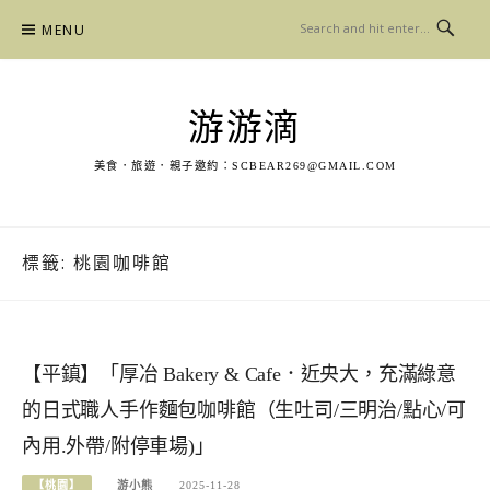
Skip
MENU
to
content
游游滴
美食．旅遊．親子邀約：
SCBEAR269@GMAIL.COM
標籤:
桃園咖啡館
【平鎮】「厚冶 Bakery & Cafe．近央大，充滿綠意
的日式職人手作麵包咖啡館（生吐司/三明治/點心/可
內用.外帶/附停車場)」
【桃園】
游小熊
2025-11-28