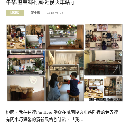
午茶/溫馨鄉村風/近後火車站)」
【桃園】
游小熊
2019-09-09
桃園．我在這裡I’m Here 隱身在桃園後火車站附近的巷弄裡
有間小巧溫馨的清新風格咖啡館．「我…