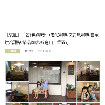
【桃園】「習作咖啡部（老宅咖啡/文青風咖啡/自家
烘焙甜點/單品咖啡/近龜山工業區)」
【桃園】
游小熊
2019-08-09