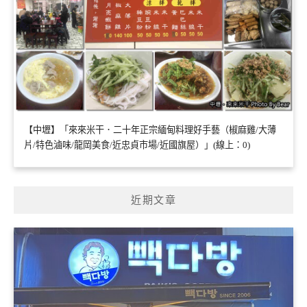
【中壢】「來來米干．二十年正宗緬甸料理好手藝（椒麻雞/大薄
片/特色滷味/龍岡美食/近忠貞市場/近國旗屋）」(線上：0)
近期文章