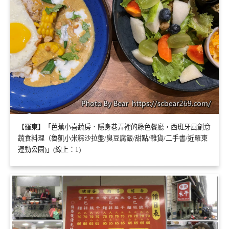
【羅東】「芭蕉小喜蔬房．隱身巷弄裡的綠色餐廳，西班牙風創意
蔬食料理（魯凱小米粽沙拉盤/臭豆腐飯/甜點/雜貨/二手書/近羅東
運動公園)」(線上：1)