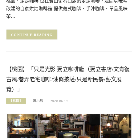
桃園．走走咖啡 位在寶山街巷口處的走走咖啡，是間以老宅
改建的自家烘焙咖啡館 提供義式咖啡、手沖咖啡、單品風味
茶…
CONTINUE READING
【桃園】「只是光影 獨立咖啡廳（獨立書店/文青復
古風/巷弄老宅咖啡/油條披薩/只是新民餐/藝文展
覽）」
【桃園】
游小熊
2020-06-19