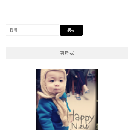
搜
尋
關
鍵
關於我
字: