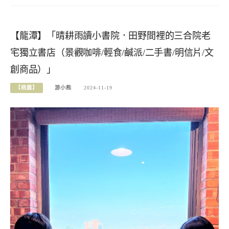
【龍潭】「晴耕雨讀小書院．田野間裡的三合院老
宅獨立書店（景觀咖啡/輕食/鹹派/二手書/明信片/文
創商品）」
【桃園】
游小熊
2024-11-19