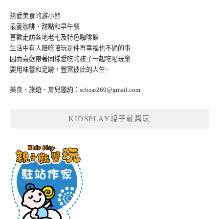
熱愛美食的游小熊
最愛咖啡、甜點和早午餐
喜歡走訪各地老宅及特色咖啡館
生活中有人陪吃陪玩是件再幸福也不過的事
因而喜歡帶著同樣愛吃的孩子一起吃喝玩樂
要用味蕾和足跡，豐富彼此的人生~
美食．旅遊．育兒邀約：
scbear269@gmail.com
KIDSPLAY親子就醬玩