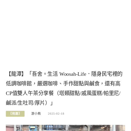
【龍潭】「吾舍。生活 Woosah-Life．隱身民宅裡的
低調咖啡館，嚴選咖啡、手作甜點與鹹食，還有高
CP值雙人午茶分享餐（塔類甜點/戚風蛋糕/帕里尼/
鹹派/生吐司/厚片）」
【桃園】
游小熊
2025-02-18