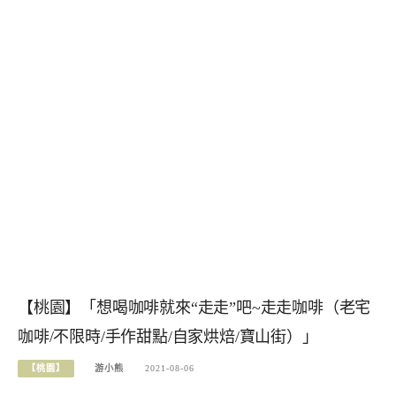
【桃園】「想喝咖啡就來“走走”吧~走走咖啡（老宅
咖啡/不限時/手作甜點/自家烘焙/寶山街）」
【桃園】
游小熊
2021-08-06