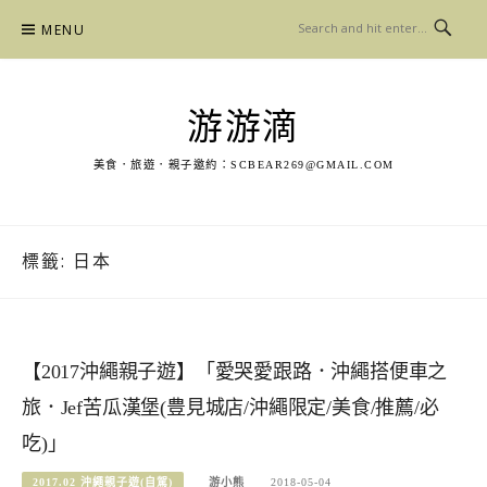
Skip
MENU
to
content
游游滴
美食．旅遊．親子邀約：
SCBEAR269@GMAIL.COM
標籤:
日本
【2017沖繩親子遊】「愛哭愛跟路．沖繩搭便車之
旅．Jef苦瓜漢堡(豊見城店/沖繩限定/美食/推薦/必
吃)」
2017.02 沖繩親子遊(自駕)
游小熊
2018-05-04