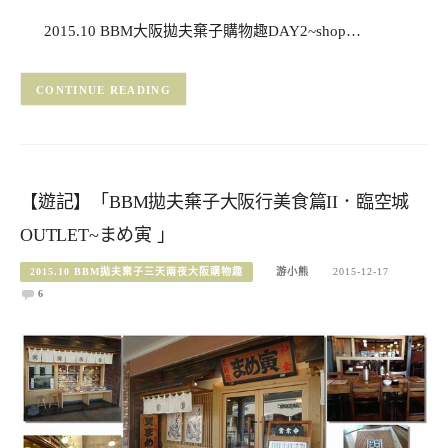
2015.10 BBM大阪拋夫棄子購物趣DAY2~shop…
CONTINUE READING
【遊記】「BBM拋夫棄子大阪行美食篇II．臨空城
OUTLET~まめ寅 」
2015.10 BBM拋夫棄子三天兩夜大阪購物趣
游小熊
2015-12-17
6