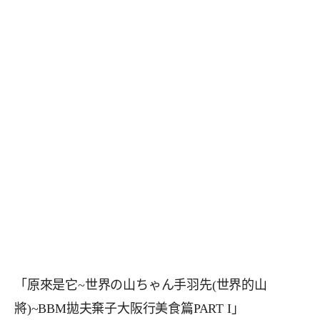
「原來是它~世界の山ちゃん手羽先(世界的山
將)~BBM拋夫棄子大阪行美食篇PART I」