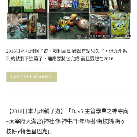
2016日本九州親子遊．戰利品篇 雖然有點兒久了，但九州系
列的就剩下這篇了，理應要將它完成 而且還趕在2016…
CONTINUE READING
【2016日本九州親子遊】「Day5-主管學業之神寺廟
~太宰府天滿宮(神社/御神牛/千年樟樹/梅枝餅(梅ヶ
枝餅)/特色星巴克)」