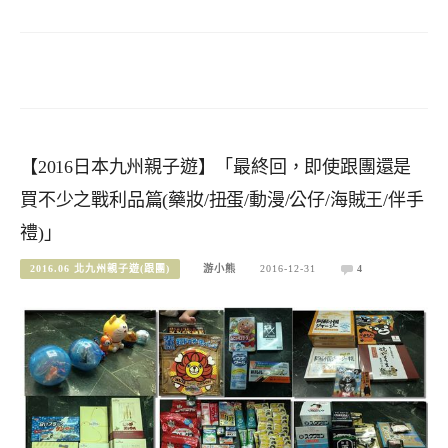
【2016日本九州親子遊】「最終回，即使跟團還是
買不少之戰利品篇(藥妝/扭蛋/動漫/公仔/海賊王/伴手
禮)」
2016.06 北九州親子遊(跟團)
游小熊
2016-12-31
4