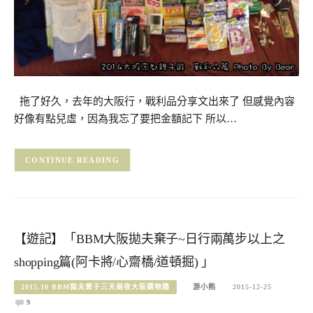
拖了好久，去年的大阪行，戰利品分享文出來了 但感覺內容
好像有點兒虛，因為我忘了要把金額記下 所以…
CONTINUE READING
【遊記】「BBM大阪拋夫棄子~日行兩萬步以上之
shopping篇(阿卡將/心齋橋/道頓掘) 」
2015.10 BBM拋夫棄子三天兩夜大阪購物趣
游小熊
2015-12-25
9