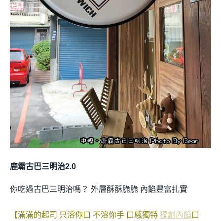
鹿霸古巴三明治2.0
你吃過古巴三明治嗎？ 外層酥酥脆脆 內餡豐富扎實
【滿滿的起司 只溶你口 不溶你手 口感獨特
獨創內餡
口