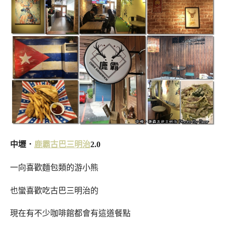
中壢．
鹿霸
古巴三明治
2.0
一向喜歡麵包類的游小熊
也蠻喜歡吃古巴三明治的
現在有不少咖啡館都會有這道餐點