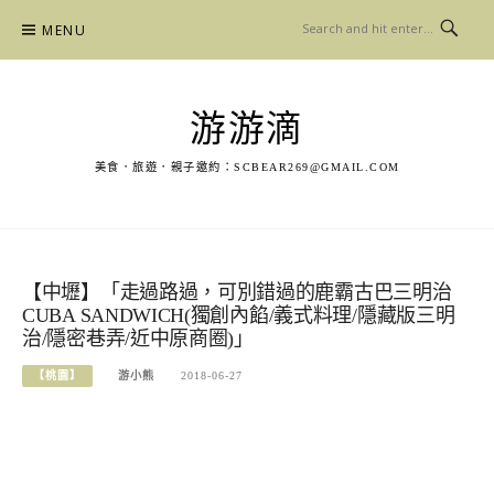
Skip
MENU
to
content
游游滴
美食．旅遊．親子邀約：
SCBEAR269@GMAIL.COM
【中壢】「走過路過，可別錯過的鹿霸古巴三明治
CUBA SANDWICH(獨創內餡/義式料理/隱藏版三明
治/隱密巷弄/近中原商圈)」
【桃園】
游小熊
2018-06-27