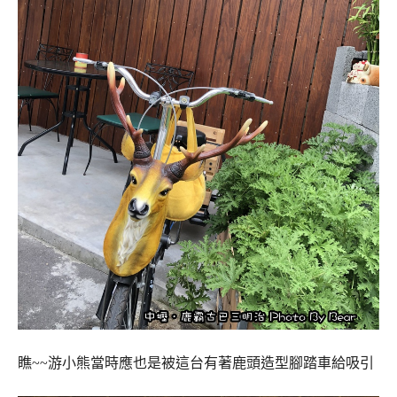
瞧~~游小熊當時應也是被這台有著鹿頭造型腳踏車給吸引