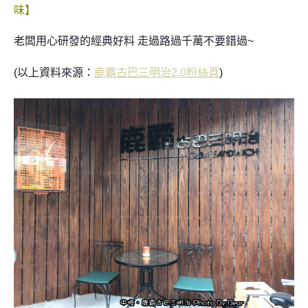
味】
老闆用心研發的經典好料 走過路過千萬不要錯過~
(以上資料來源：
鹿霸古巴三明治2.0粉絲頁
)