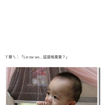
丫尊ㄟ：「Let me see…這是啥東東？」