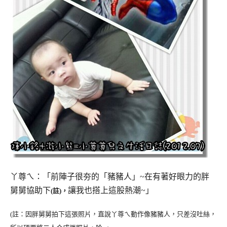
丫尊ㄟ：「前陣子很夯的「豬豬人」~在有著好眼力的胖
舅舅協助下
讓我也搭上這股熱潮~」
(註)，
(註：因胖舅舅拍下這張照片，直說丫尊ㄟ動作像豬豬人，只差沒吐絲，