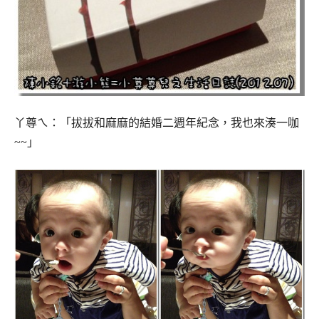
丫尊ㄟ：「拔拔和麻麻的結婚二週年紀念，我也來湊一咖
~~」