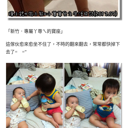
「新竹．專屬丫尊ㄟ的寶座」
這傢伙愈來愈坐不住了，不時的翻來翻去，常常都快掉下
去了= =”