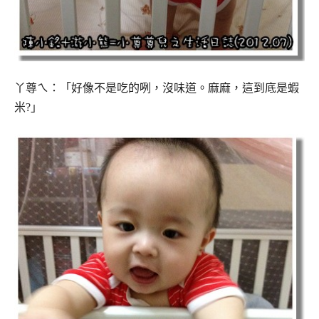
丫尊ㄟ：「好像不是吃的咧，沒味道。麻麻，這到底是蝦
米?」