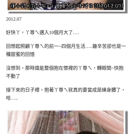
2012.07
好快丫，丫尊ㄟ邁入10個月大了….
回想起照顧丫尊ㄟ的前一~四個月生活…..雖辛苦卻也是一
種甜蜜的回憶
沒想到，那時還能整個抱在懷裡的丫尊ㄟ，轉眼間~快抱
不動了
接下來的日子裡，抱著丫尊ㄟ就真的要當成是練身體了，
哈…..