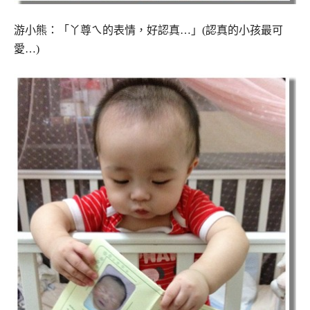
游小熊：「丫尊ㄟ的表情，好認真…」(認真的小孩最可
愛…)