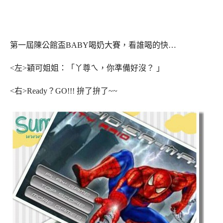
第一屆陳公館盃BABY喝奶大賽，看誰喝的快…
<左>穎可姐姐：「丫尊ㄟ，你準備好沒？ 」
<右>Ready？GO!!! 拚了拚了~~