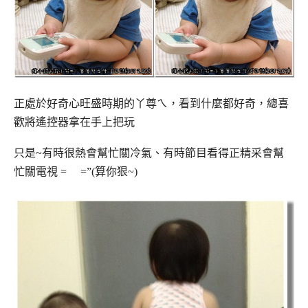
正處於好奇心旺盛時期的丫尊ㄟ，看到什麼都好奇，總喜
歡將遙控器拿在手上把玩
只是~有時很熱會幫忙關冷氣、有時節目看得正精采會幫
忙關電視 = =”(算你狠~)