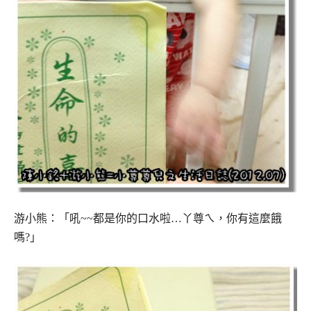
游小熊：「吼~~都是你的口水啦…丫尊ㄟ，你有這麼餓
嗎?」