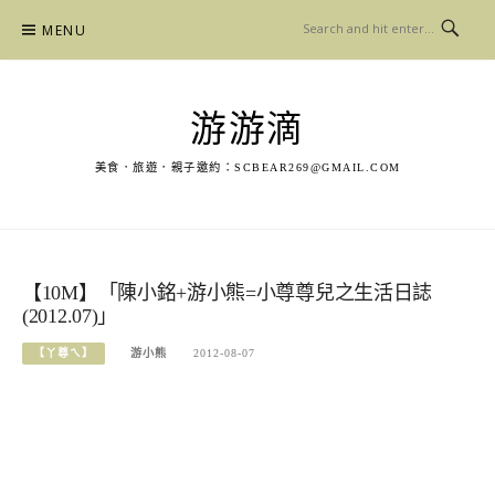
Skip
MENU
to
content
游游滴
美食．旅遊．親子邀約：
SCBEAR269@GMAIL.COM
【10M】「陳小銘+游小熊=小尊尊兒之生活日誌
(2012.07)」
【丫尊ㄟ】
游小熊
2012-08-07