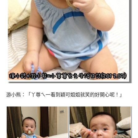
游小熊：「丫尊ㄟ一看到穎可姐姐就笑的好開心呢！」