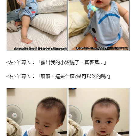
<左>丫尊ㄟ：「露出我的小短腿了，真害羞…」
<右>丫尊ㄟ：「麻麻，這是什麼?是可以吃的嗎?」