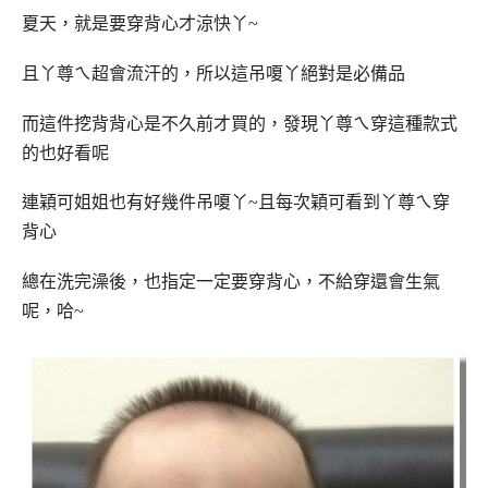
夏天，就是要穿背心才涼快丫~
且丫尊ㄟ超會流汗的，所以這吊嗄丫絕對是必備品
而這件挖背背心是不久前才買的，發現丫尊ㄟ穿這種款式
的也好看呢
連穎可姐姐也有好幾件吊嗄丫~且每次穎可看到丫尊ㄟ穿
背心
總在洗完澡後，也指定一定要穿背心，不給穿還會生氣
呢，哈~