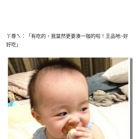
丫尊ㄟ：「有吃的，我當然更要湊一咖的啦！王品吔~好
好吃」