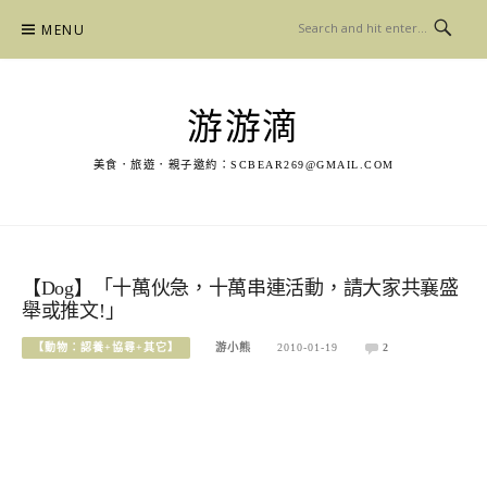
Skip
MENU
to
content
游游滴
美食．旅遊．親子邀約：
SCBEAR269@GMAIL.COM
【Dog】「十萬伙急，十萬串連活動，請大家共襄盛
舉或推文!」
【動物：認養+協尋+其它】
游小熊
2010-01-19
2