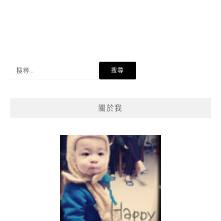
搜
尋
關
鍵
關於我
字: