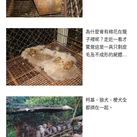
為什麼會有棉花在籠
子裡呢？走近一看才
驚覺這是一具只剩皮
毛及不成形的屍體…
柯基、狼犬、梗犬全
都擠在一起。