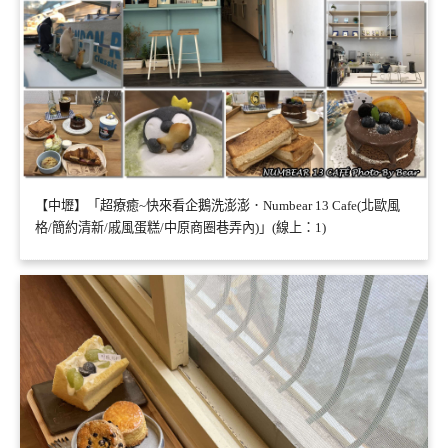
【中壢】「超療癒~快來看企鵝洗澎澎．Numbear 13 Cafe(北歐風
格/簡約清新/戚風蛋糕/中原商圈巷弄內)」(線上：1)