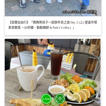
【首爾自由行】「媽媽帶孩子一起辦年貨之旅 Day 2 (上):望遠市場
美食散策，QS炸雞、勳勳糖餅 & Paik’s Coffee」」