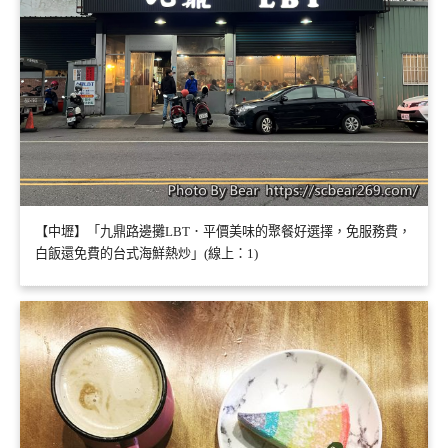
【中壢】「九鼎路邊攤LBT．平價美味的聚餐好選擇，免服務費，
白飯還免費的台式海鮮熱炒」(線上：1)