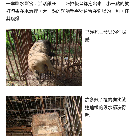
一率斷水斷食，活活餓死……死掉後全都拖出來，小一點的就
打包丟在水溝裡，大一點的就隨手將牠棄置在狗場的一角，任
其腐爛….
已經死亡發臭的狗屍
體
許多籠子裡的狗狗就
連這樣的餿水都沒得
吃