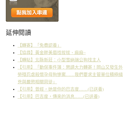
延伸閱讀
【轉寄】「免費認養」
【協尋】黃金胖美眉找拔拔、麻麻~
【轉貼】北縣新莊：小型雪納瑞公狗找主人
【引用】「動保事件簿：懇請大力轉寄！岡山又發生外
勞殘忍虐殺懷孕母狗慘案……我們要求主管單位積極緝
兇與嚴懲相關惡徒」
【引用】曾經，她是你的巴吉度……(已送養)
【引用】巴吉度，傳來的消息……(已送養)