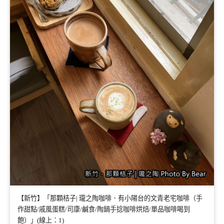
【新竹】「那顆桔子| 瓏之陶咖啡．有小陽台的文青老宅咖啡（手
作甜點/戚風蛋糕/司康/鹹食/陶鍋手捻咖啡烘焙/單品咖啡喝到
飽）」(線上：1)