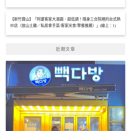
【新竹寶山】「阿婆客家大湯圓．超低調！隱身三合院裡的台式熱
炒店（放山土雞／私房拿手菜/客家米食/聚餐推薦）」(線上：1)
近期文章