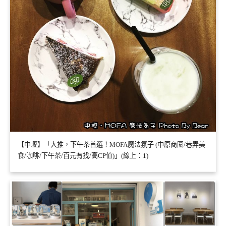
【中壢】「大推，下午茶首選！MOFA魔法氛子 (中原商圈/巷弄美
食/咖啡/下午茶/百元有找/高CP值)」(線上：1)