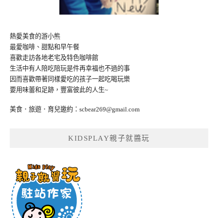
熱愛美食的游小熊
最愛咖啡、甜點和早午餐
喜歡走訪各地老宅及特色咖啡館
生活中有人陪吃陪玩是件再幸福也不過的事
因而喜歡帶著同樣愛吃的孩子一起吃喝玩樂
要用味蕾和足跡，豐富彼此的人生~
美食．旅遊．育兒邀約：
scbear269@gmail.com
KIDSPLAY親子就醬玩