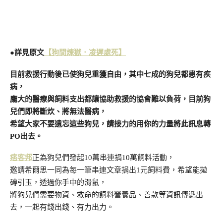
●詳見原文
【狗間煉獄．凌遲處死】
目前救援行動後已使狗兒重獲自由，其中七成的狗兒都患有疾
病，
龐大的醫療與飼料支出都讓協助救援的協會難以負荷，目前狗
兒們即將斷炊、將無法醫病，
希望大家不要遺忘這些狗兒，請接力的用你的力量將此訊息轉
PO出去。
痞客邦
正為狗兒們發起10萬串連捐10萬飼料活動，
邀請希爾思一同為每一筆串連文章捐出1元飼料費，希望能拋
磚引玉，透過你手中的滑鼠，
將狗兒們需要物資、救命的飼料營養品、善款等資訊傳遞出
去，一起有錢出錢、有力出力。