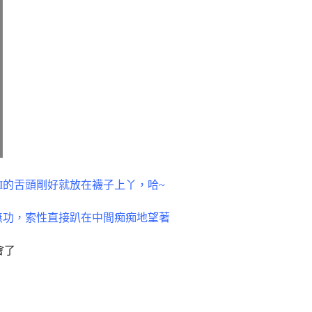
I的舌頭剛好就放在襪子上丫，哈~
無功，索性直接趴在中間痴痴地望著
會了