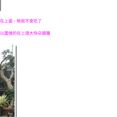
在上面，牠就不會吃了
以盡情的在上頭大快朵頣囉