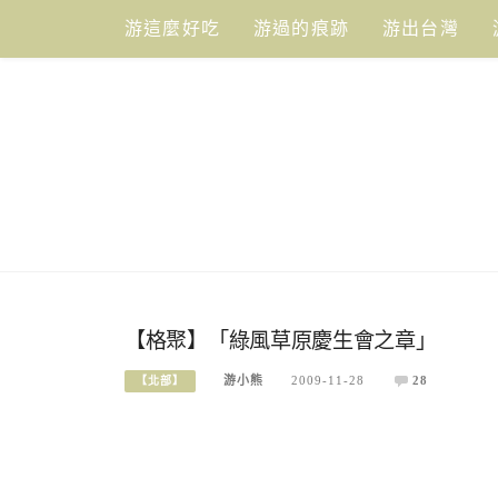
Skip
游這麼好吃
游過的痕跡
游出台灣
to
content
【格聚】「綠風草原慶生會之章」
游小熊
2009-11-28
28
【北部】