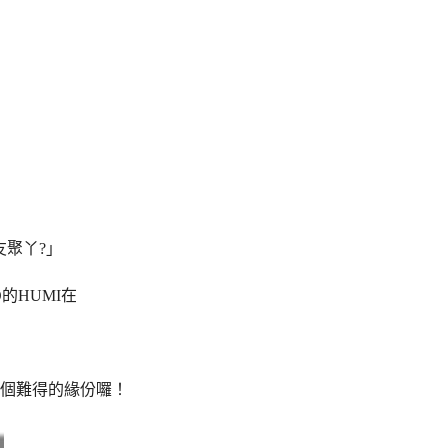
友聚丫?」
的HUMI在
個難得的緣份囉！