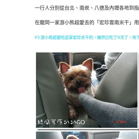
一行人分別從台北、南崁、八德及內壢各地到指
在龍岡一家游小熊超愛去的「宏珍雲南米干」用
P.S.游小熊超愛吃這家宏珍米干的，雖然已吃了N次了，