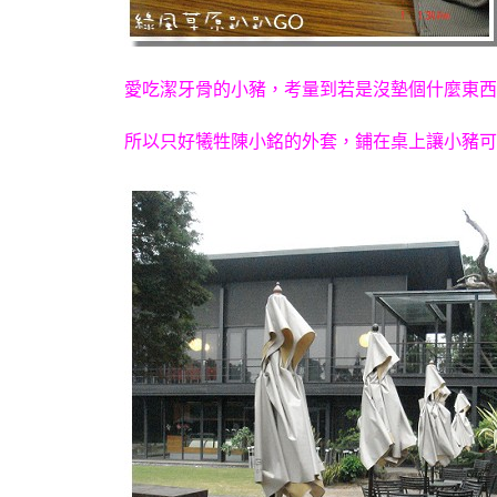
愛吃潔牙骨的小豬，考量到若是沒墊個什麼東西
所以只好犧牲陳小銘的外套，鋪在桌上讓小豬可