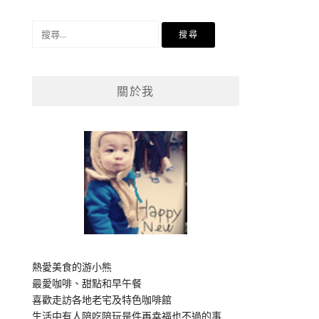
搜
尋
關
鍵
關於我
字:
熱愛美食的游小熊
最愛咖啡、甜點和早午餐
喜歡走訪各地老宅及特色咖啡館
生活中有人陪吃陪玩是件再幸福也不過的事