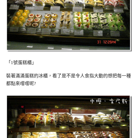
「1號蛋糕櫃」
裝著滿滿蛋糕的冰櫃，看了是不是令人食指大動的想把每一種
都點來嚐嚐呢?