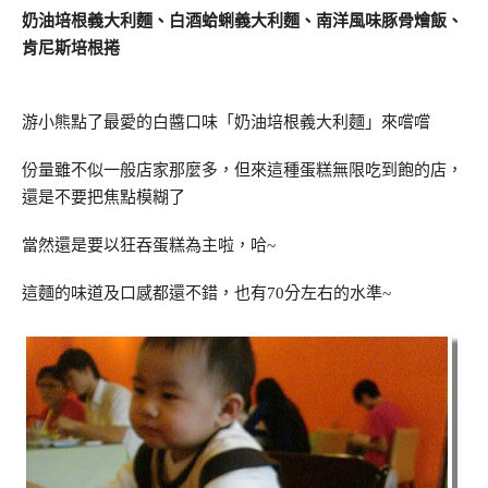
奶油培根義大利麵、白酒蛤蜊義大利麵、南洋風味豚骨燴飯、
肯尼斯培根捲
游小熊點了最愛的白醬口味「奶油培根義大利麵」來嚐嚐
份量雖不似一般店家那麼多，但來這種蛋糕無限吃到飽的店，
還是不要把焦點模糊了
當然還是要以狂吞蛋糕為主啦，哈~
這麵的味道及口感都還不錯，也有70分左右的水準~