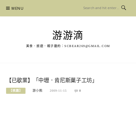
Skip
MENU
to
content
游游滴
美食．旅遊．親子邀約：
SCBEAR269@GMAIL.COM
【已歇業】「中壢．肯尼斯菓子工坊」
【桃園】
游小熊
2009-11-15
8