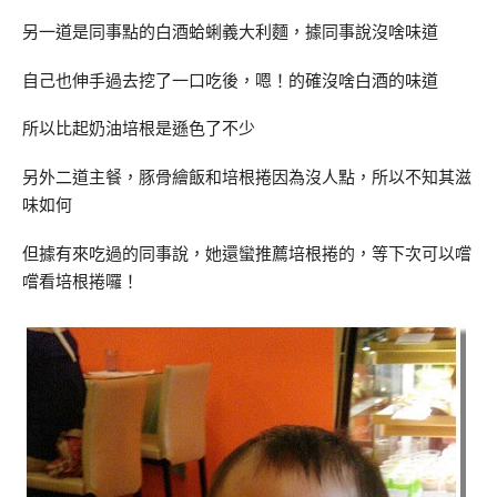
另一道是同事點的白酒蛤蜊義大利麵，據同事說沒啥味道
自己也伸手過去挖了一口吃後，嗯！的確沒啥白酒的味道
所以比起奶油培根是遜色了不少
另外二道主餐，豚骨繪飯和培根捲因為沒人點，所以不知其滋
味如何
但據有來吃過的同事說，她還蠻推薦培根捲的，等下次可以嚐
嚐看培根捲囉！