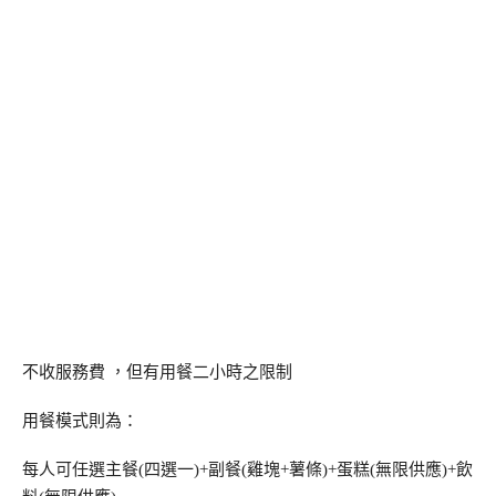
不收服務費 ，但有用餐二小時之限制
用餐模式則為：
每人可任選主餐(四選一)+副餐(雞塊+薯條)+蛋糕(無限供應)+飲