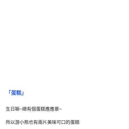
「蛋糕」
生日嘛~總有個蛋糕應應景~
所以游小熊也有兩片美味可口的蛋糕