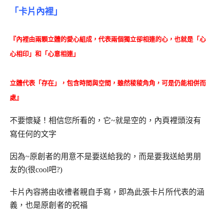
「卡片內裡」
『內裡由兩顆立體的愛心組成，代表兩個獨立卻相連的心，也就是「心
心相印」和「心意相連」
立體代表「存在」，包含時間與空間，雖然稜稜角角，可是仍能相併而
處』
不要懷疑！相信您所看的，它~就是空的，內頁裡頭沒有
寫任何的文字
因為~原創者的用意不是要送給我的，而是要我送給男朋
友的(很cool吧?)
卡片內容將由收禮者親自手寫，即為此張卡片所代表的涵
義，也是原創者的祝福