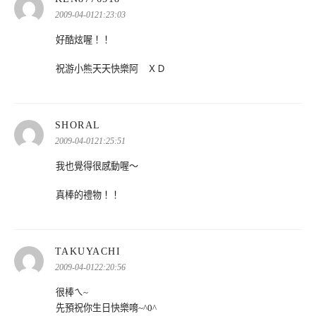
示:
2009-04-0121:23:03
好酷炫喔！！
祝游小熊天天快樂阿 ＸＤ
表
SHORAL
示:
2009-04-0121:25:51
我也覺得很感動喔～
真棒的禮物！！
表
TAKUYACHI
示:
2009-04-0122:20:56
很棒ㄟ~
先預祝你生日快樂唷~^0^