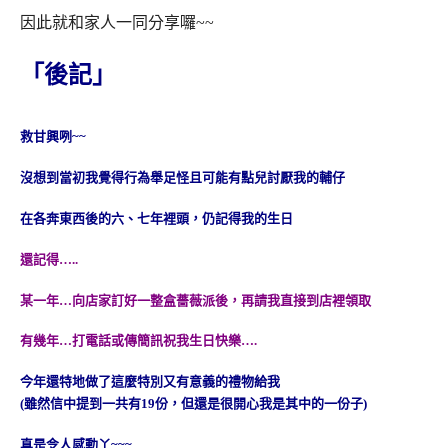
因此就和家人一同分享囉~~
「後記」
救甘興咧~~
沒想到當初我覺得行為舉足怪且可能有點兒討厭我的輔仔
在各奔東西後的六、七年裡頭，仍記得我的生日
還記得…..
某一年…向店家訂好一整盒薔薇派後，再請我直接到店裡領取
有幾年…打電話或傳簡訊祝我生日快樂….
今年還特地做了這麼特別又有意義的禮物給我
(雖然信中提到一共有19份，但還是很開心我是其中的一份子)
真是令人感動丫~~~