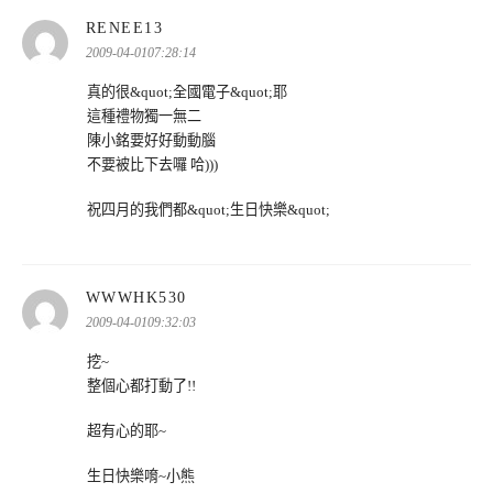
表
RENEE13
示:
2009-04-0107:28:14
真的很&quot;全國電子&quot;耶
這種禮物獨一無二
陳小銘要好好動動腦
不要被比下去囉 哈)))
祝四月的我們都&quot;生日快樂&quot;
表
WWWHK530
示:
2009-04-0109:32:03
挖~
整個心都打動了!!
超有心的耶~
生日快樂唷~小熊