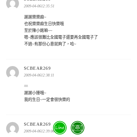
示:
2009-04-0612:35:51
謝謝樂樂麻~
也祝樂樂麻生日快樂哦
至於陳小銘嘛~~
嗯~應該很難比全國電子還要再全國電子了
不過~有那份心意就夠了，哈~
表
SCBEAR269
示:
2009-04-0612:38:11
^^
謝謝小臻哦~
我的生日~一定會很快樂的
表
SCBEAR269
示:
2009-04-0612:39:06