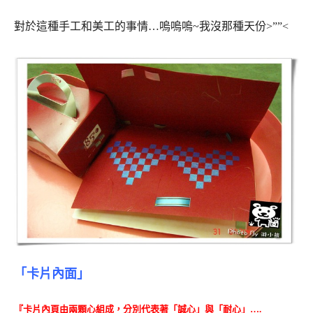
對於這種手工和美工的事情…嗚嗚嗚~我沒那種天份>””<
「卡片內面」
『卡片內頁由兩顆心組成，分別代表著「誠心」與「耐心」….