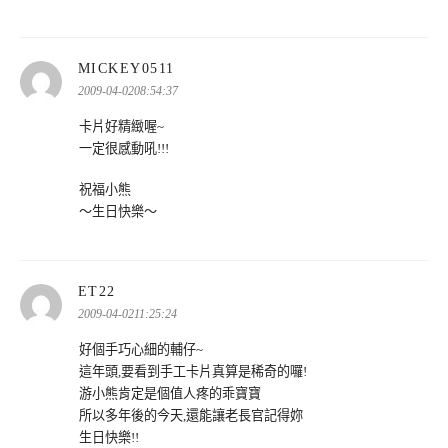
表
MICKEY0511
示:
2009-04-0208:54:37
卡片好精緻喔~
一定很感動吼!!!
祝福小熊
～生日快樂～
表
ET22
示:
2009-04-0211:25:24
好個手巧心細的輔仔~
這年頭,要看到手工卡片真算是稀奇的囉!
游小熊肯定是個值人疼的乖寶寶
所以多年後的今天,還能讓老長官記得妳
生日快樂!!