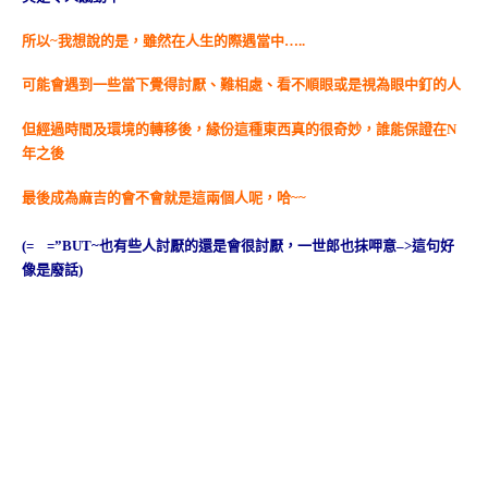
所以
~我想說的是，雖然在人生的際遇當中…..
可能會遇到一些當下覺得討厭、難相處、看不順眼或是視為眼中釘的人
但經過時間及環境的轉移後，緣份這種東西真的很奇妙，誰能保證在N
年之後
最後成為麻吉的會不會就是這兩個人呢，哈~~
(= =”BUT~也有些人討厭的還是會很討厭，一世郎也抹呷意–>這句好
像是廢話)