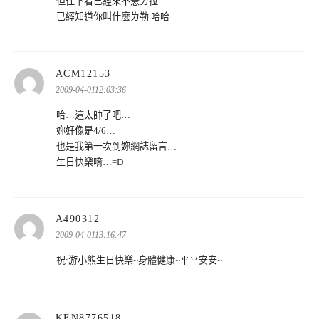
但往下看已經來不急ㄌ拉
已經知道你叫什麼ㄌ勒 哈哈
表
ACM12153
示:
2009-04-0112:03:36
哈…這太帥了吧…
妳好像是4/6…
也是我第一次到妳網誌留言…
生日快樂唷…=D
表
A490312
示:
2009-04-0113:16:47
祝:游小熊生日快樂~身體健康~平平安安~
表
KEN8776518