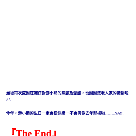
最後再次感謝莊輔仔對游小熊的照顧及愛護，也謝謝您老人家的禮物啦
^^
今年，游小熊的生日一定會很快樂~~不會再像去年那樣啦……..YA!!!
『The End』