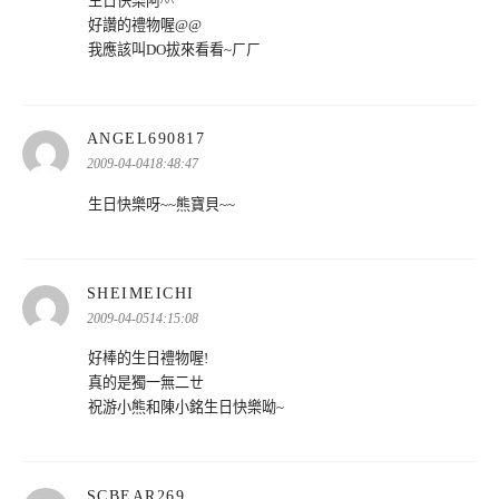
生日快樂阿^^
好讚的禮物喔@@
我應該叫DO拔來看看~ㄏㄏ
表
ANGEL690817
示:
2009-04-0418:48:47
生日快樂呀~~熊寶貝~~
表
SHEIMEICHI
示:
2009-04-0514:15:08
好棒的生日禮物喔!
真的是獨一無二ㄝ
祝游小熊和陳小銘生日快樂呦~
表
SCBEAR269