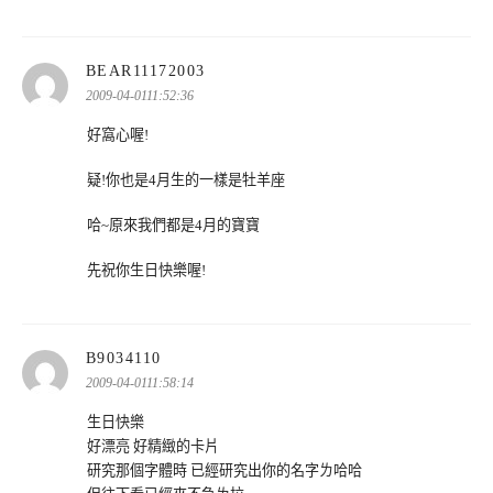
表
BEAR11172003
示:
2009-04-0111:52:36
好窩心喔!
疑!你也是4月生的一樣是牡羊座
哈~原來我們都是4月的寶寶
先祝你生日快樂喔!
表
B9034110
示:
2009-04-0111:58:14
生日快樂
好漂亮 好精緻的卡片
研究那個字體時 已經研究出你的名字ㄌ哈哈