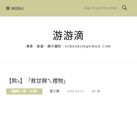
Skip
MENU
to
content
游游滴
美食．旅遊．親子邀約：
SCBEAR269@GMAIL.COM
【熊's】「救甘興ㄟ禮物」
【囉哩八嗦一大堆】
游小熊
2009-03-31
38