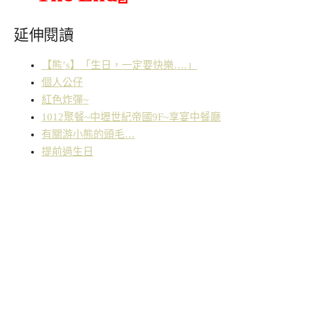
延伸閱讀
【熊’s】「生日，一定要快樂….」
個人公仔
紅色炸彈~
1012聚餐~中壢世紀帝國9F~享宴中餐廰
有關游小熊的頭毛…
提前過生日