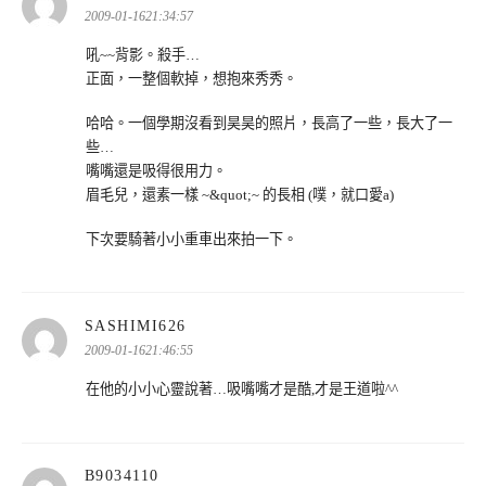
示:
2009-01-1621:34:57
吼~~背影。殺手…
正面，一整個軟掉，想抱來秀秀。
哈哈。一個學期沒看到昊昊的照片，長高了一些，長大了一
些…
嘴嘴還是吸得很用力。
眉毛兒，還素一樣 ~&quot;~ 的長相 (噗，就口愛a)
下次要騎著小小重車出來拍一下。
表
SASHIMI626
示:
2009-01-1621:46:55
在他的小小心靈說著…吸嘴嘴才是酷,才是王道啦^^
表
B9034110