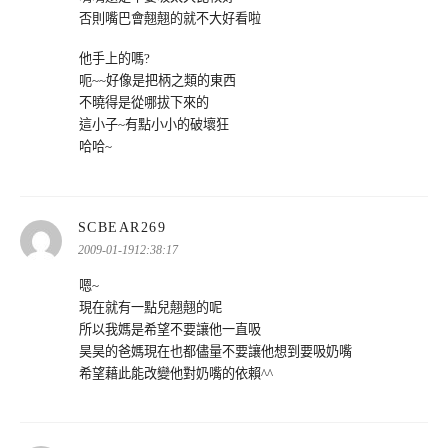
否則嘴巴會翹翹的就不大好看啦
他手上的嗎?
呃~~好像是把柄之類的東西
不曉得是從哪拔下來的
這小子~有點小小的破壞狂
哈哈~
表
SCBEAR269
示:
2009-01-1912:38:17
嗯~
現在就有一點兒翹翹的呢
所以我媽是希望不要讓他一直吸
昊昊的爸媽現在也都儘量不要讓他想到要吸奶嘴
希望藉此能改變他對奶嘴的依賴^^