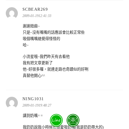
表
SCBEAR269
示:
2009-01-1912:41:33
謝謝妞麻~
只是~沒有嘴嘴的話應該會比較正常些
吸個嘴嘴總覺得怪怪的
哈~
小流星哦~我們昨天有去看他
我有把文章更新了
他~好很多囉，就連走路也奇蹟似的好咧
真替他開心^^
表
NING1031
示:
2009-01-1919:48:27
講到奶嘴= =
我奶奶說我小時候也很愛吸奶嘴(我是奶奶帶大的)