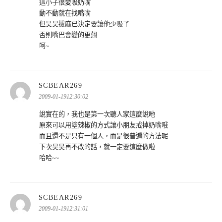
這小子很愛吸奶嘴
動不動就在找嘴嘴
但昊昊拔麻已決定要讓他少吸了
否則嘴巴會變的更翹
呵~
表
SCBEAR269
示:
2009-01-1912:30:02
說實在的，我也是第一次聽人家這麼說吔
原來可以用塗辣椒的方式讓小朋友戒掉奶嘴哦
而且還不是只有一個人，而是很普遍的方法呢
下次昊昊再不改的話，就一定要這麼做啦
哈哈~~
表
SCBEAR269
示:
2009-01-1912:31:01