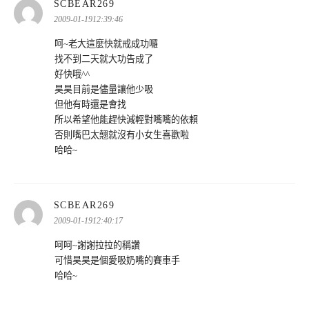
表
SCBEAR269
示:
2009-01-1912:39:46
呵~老大這麼快就戒成功囉
找不到二天就大功告成了
好快哦^^
昊昊目前是儘量讓他少吸
但他有時還是會找
所以希望他能趕快減輕對嘴嘴的依賴
否則嘴巴太翹就沒有小女生喜歡啦
哈哈~
表
SCBEAR269
示:
2009-01-1912:40:17
呵呵~謝謝拉拉的稱讚
可惜昊昊是個愛吸奶嘴的賽車手
哈哈~