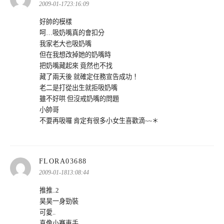
示:
2009-01-1723:16:09
好帥的模樣
呵…吸奶嘴真的會扣分
我家老大也吸奶嘴
但在我想改掉她的奶嘴時
把奶嘴藏起來 竟然也不找
藏了兩天後 就確定任務宣告成功！
老二是打從出生就拒吸奶嘴
雖不好哄 但沒戒奶嘴的問題
小帥哥
不要再吸囉 肯定有很多小女生喜歡滴~~＊
表
FLORA03688
示:
2009-01-1813:08:44
推推..2
昊昊一身勁裝
可愛..
真像小賽車手