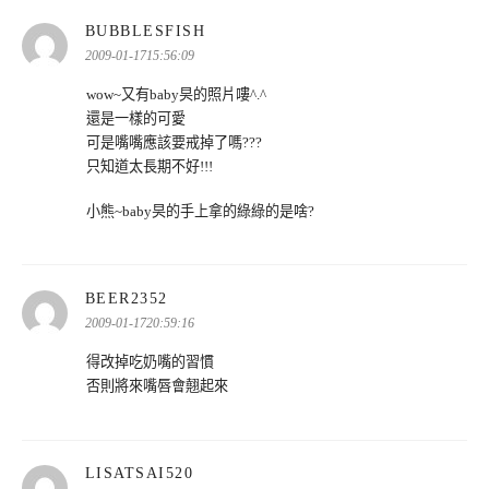
表
BUBBLESFISH
示:
2009-01-1715:56:09
wow~又有baby旲的照片嘍^.^
還是一樣的可愛
可是嘴嘴應該要戒掉了嗎???
只知道太長期不好!!!
小熊~baby旲的手上拿的綠綠的是啥?
表
BEER2352
示:
2009-01-1720:59:16
得改掉吃奶嘴的習慣
否則將來嘴唇會翹起來
表
LISATSAI520