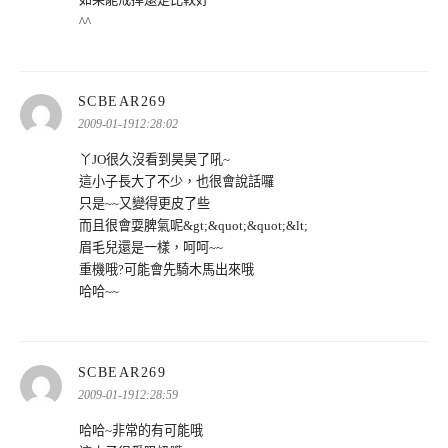
^^
表
SCBEAR269
示:
2009-01-1912:28:02
丫JO很久沒看到昊昊了吼~
這小子長大了不少，也很會說話囉
只是~~又變得更皮了些
而且很會耍脾氣呢&gt;&quot;&quot;&lt;
眉毛兒還是一樣，呵呵~~
重機哦?可能會先騎木馬出來哦
哈哈~~
表
SCBEAR269
示:
2009-01-1912:28:59
哈哈~非常的有可能哦