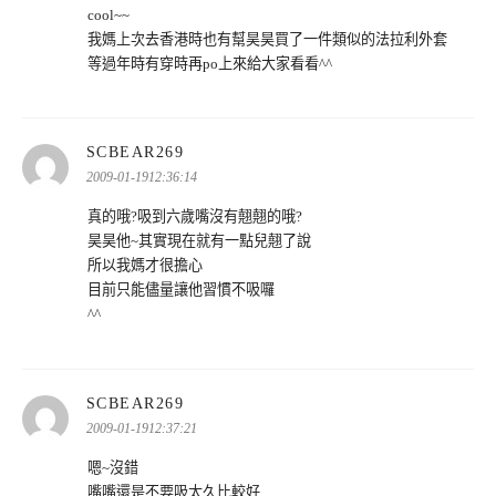
cool~~
我媽上次去香港時也有幫昊昊買了一件類似的法拉利外套
等過年時有穿時再po上來給大家看看^^
表
SCBEAR269
示:
2009-01-1912:36:14
真的哦?吸到六歲嘴沒有翹翹的哦?
昊昊他~其實現在就有一點兒翹了說
所以我媽才很擔心
目前只能儘量讓他習慣不吸囉
^^
表
SCBEAR269
示:
2009-01-1912:37:21
嗯~沒錯
嘴嘴還是不要吸太久比較好