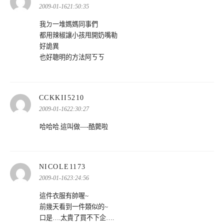
示:
2009-01-1621:50:35
我ㄉ一堆媽媽同事們
都用辣椒讓小孩甩開奶嘴勒
好詭異
也好聰明的方法阿ㄎㄎ
表
CCKKII5210
示:
2009-01-1622:30:27
哈哈哈.這叫做—-酷斃啦
表
NICOLE1173
示:
2009-01-1623:24:56
這件衣服有帥喔~
前幾天看到一件類似的~
口是….太貴了買不下企….