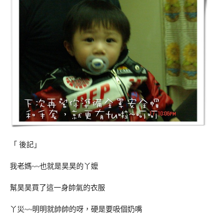
「 後記」
我老媽~~也就是昊昊的丫嬤
幫昊昊買了這一身帥氣的衣服
丫災~~明明就帥帥的呀，硬是要吸個奶嘴