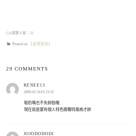
GA瀏覽人氣：33
Posted in
【昊脩葛格】
29 COMMENTS
表
RENEE13
示:
2009-01-1619:23:01
吸奶嘴也不失帥勁喔
現在就是要有個人特色跟獨特風格才帥
表
JOJODODODI