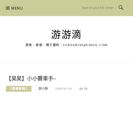
Skip
MENU
to
content
游游滴
美食．旅遊．親子邀約：
SCBEAR269@GMAIL.COM
【昊昊】小小賽車手~
【昊脩葛格】
游小熊
2009-01-16
29