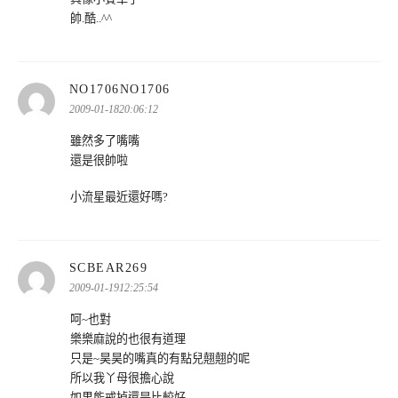
帥.酷..^^
表
NO1706NO1706
示:
2009-01-1820:06:12
雖然多了嘴嘴
還是很帥啦
小流星最近還好嗎?
表
SCBEAR269
示:
2009-01-1912:25:54
呵~也對
樂樂麻說的也很有道理
只是~昊昊的嘴真的有點兒翹翹的呢
所以我丫母很擔心說
如果能戒掉還是比較好