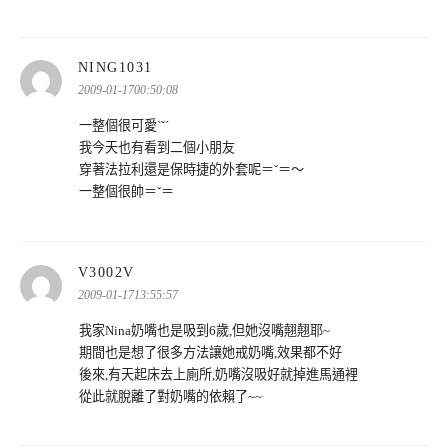
表
NING1031
示:
2009-01-1700:50:08
一整個很可愛ˋˇˊ
我今天也有看到二個小朋友
穿著法拉利還是保時捷的外套呢＝ˇ＝～
一整個很帥＝ˇ＝
表
V3002V
示:
2009-01-1713:55:57
我家Nina奶嘴也是吸到6歲,但她沒嘴翹翹耶~
期間也是想了很多方法讓她戒奶嘴,效果都不好
後來,有天起床去上廁所,奶嘴沒吸好就掉進馬通裡
從此就脫離了對奶嘴的依賴了~~