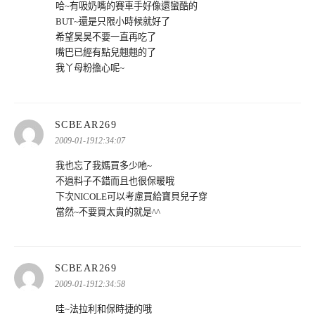
哈~有吸奶嘴的賽車手好像還蠻酷的
BUT~還是只限小時候就好了
希望昊昊不要一直再吃了
嘴巴已經有點兒翹翹的了
我丫母粉擔心呢~
表
SCBEAR269
示:
2009-01-1912:34:07
我也忘了我媽買多少吔~
不過料子不錯而且也很保暖哦
下次NICOLE可以考慮買給寶貝兒子穿
當然~不要買太貴的就是^^
表
SCBEAR269
示:
2009-01-1912:34:58
哇~法拉利和保時捷的哦