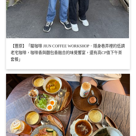
【豐原】「駿咖啡 JIUN COFFEE WORKSHOP．隱身巷弄裡的低調
老宅咖啡，咖啡香與麵包香融合的味覺饗宴，還有高CP值下午茶
套餐」