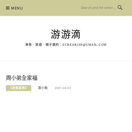
Skip
MENU
to
content
游游滴
美食．旅遊．親子邀約：
SCBEAR269@GMAIL.COM
周小弟全家福
【昊脩葛格】
游小熊
2007-04-01