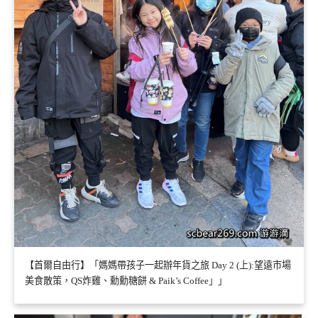
【首爾自由行】「媽媽帶孩子一起辦年貨之旅 Day 2 (上):望遠市場
美食散策，QS炸雞、勳勳糖餅 & Paik’s Coffee」」