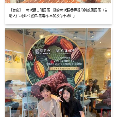
【台南】「赤崁接古所民宿．隱身赤崁樓巷弄裡的質感風民宿（自
助入住/地理位置佳/無電梯.早餐及停車場）」