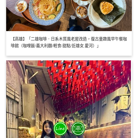
【高雄】「二雄咖啡．日系木質風老屋改造，復古童趣風早午餐咖
啡館（咖哩飯/義大利麵/輕食/甜點/近雄女.愛河）」