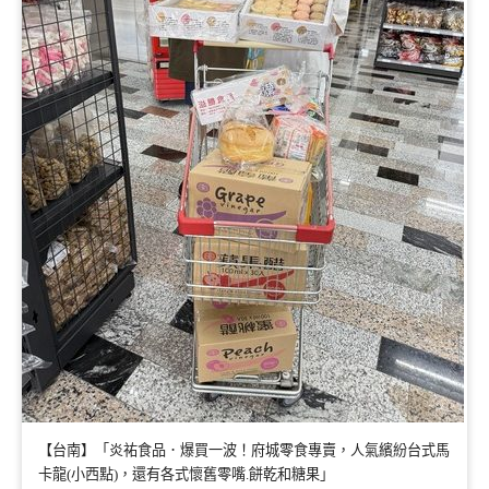
【台南】「炎祐食品．爆買一波！府城零食專賣，人氣繽紛台式馬
卡龍(小西點)，還有各式懷舊零嘴.餅乾和糖果」