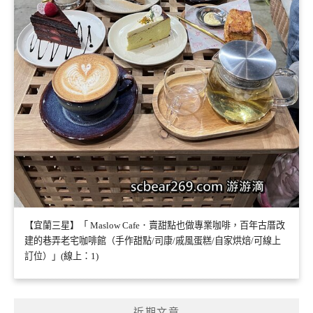
【宜蘭三星】「 Maslow Cafe．賣甜點也做專業咖啡，百年古厝改
建的巷弄老宅咖啡館（手作甜點/司康/戚風蛋糕/自家烘焙/可線上
訂位）」(線上：1)
近期文章