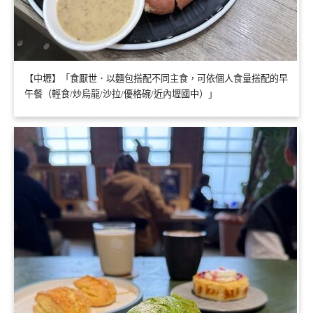
【中壢】「食厭世．以麵包搭配不同主食，可依個人食量搭配的早
午餐（輕食/炒烏龍/沙拉/優格碗/近內壢國中）」