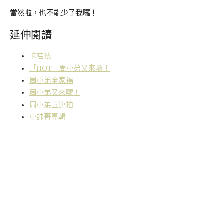
當然啦，也不能少了我囉！
延伸閱讀
卡哇依
「HOT」周小弟又來囉！
周小弟全家福
周小弟又來囉！
周小弟五連拍
小帥哥專輯