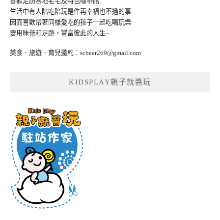
喜歡走訪各地老宅及特色咖啡館
生活中有人陪吃陪玩是件再幸福也不過的事
因而喜歡帶著同樣愛吃的孩子一起吃喝玩樂
要用味蕾和足跡，豐富彼此的人生~
美食．旅遊．育兒邀約：
scbear269@gmail.com
KIDSPLAY親子就醬玩