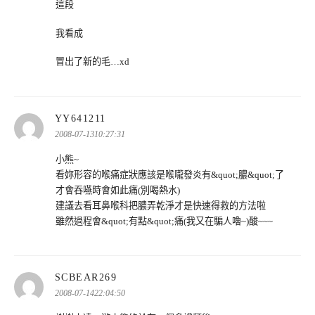
這段
我看成
冒出了新的毛…xd
表
YY641211
示:
2008-07-1310:27:31
小熊~
看妳形容的喉痛症狀應該是喉嚨發炎有&quot;膿&quot;了
才會吞嚥時會如此痛(別喝熱水)
建議去看耳鼻喉科把膿弄乾淨才是快速得救的方法啦
雖然過程會&quot;有點&quot;痛(我又在騙人嚕~)酸~~~
表
SCBEAR269
示:
2008-07-1422:04:50