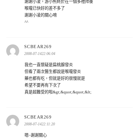
謝謝小凌，游小熊終於在一個多禮拜後
喉嚨已快好的差不多了
謝謝小凌的關心唷
^^
表
SCBEAR269
示:
2008-07-1422:06:04
我也一直懷疑是扁桃腺發炎
但看了兩次醫生都說是喉嚨發炎
藥也都有吃，但就是好的很慢就是
希望不要再有下次了
真是超難受的啦&gt;&quot;&quot;&lt;
表
SCBEAR269
示:
2008-07-1422:11:20
嗯~謝謝關心