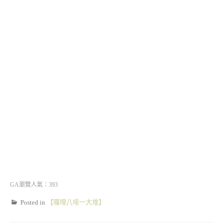
GA瀏覽人氣：393
Posted in
【囉哩八嗦一大堆】