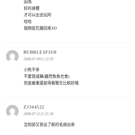
因為
好的身體
才可以出去玩阿
哈哈
我剛從花蓮回來XD
表
BUBBLESFISH
示:
2008-07-0912:22:05
小熊不乖
不要買成藥(雖然魚魚也會)
但是嚴重還是得看醫生比較好哦
表
Z3344522
示:
2008-07-1123:25:28
怎知卻又冒出了新的毛病出來