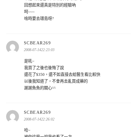
回想起來還真是特別的經驗吶
呵~~~
啥時要去環島呀?
表
SCBEAR269
示:
2008-07-1422:23:03
是吼~
我買了之後也後悔了說
還花了$350，還不如直接去給醫生看比較快
以後我知道了，不會再去亂買成藥的
謝謝魚魚的關心^^
表
SCBEAR269
示:
2008-07-1422:26:02
哈~
被你這麼一說我也看了一次