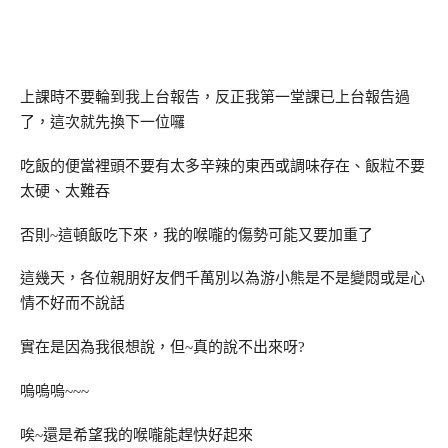
上課時不要輪到我上台報告，反正我第一堂課已上台報告過
了，這次就先換下一位囉
吃飯的便當裡頭不要有太多辛辣的東西或調味存在、飯粒不要
太硬、太難吞
否則~這頓飯吃下來，我的喉嚨的傷勢可能又要加重了
這幾天，各位親朋好友們千萬別以為游小熊是不是變悶或是心
情不好而不說話
實在是因為我很想說，但~真的說不出來呀?
嗚嗚嗚~~~
唉~還是希望我的喉嚨能趕快好起來