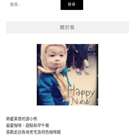
搜
尋
關
鍵
關於我
字:
熱愛美食的游小熊
最愛咖啡、甜點和早午餐
喜歡走訪各地老宅及特色咖啡館