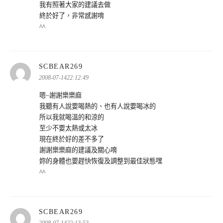
我有照著大家的建議去做
終於好了，非常感謝唷
^^
表
SCBEAR269
示:
2008-07-1422:12:49
嗯~謝謝樂樂麻
我聽有人說要喝熱的、也有人說要喝冰的
所以我就喝溫的和涼的
至少不要太熱或太冰
現在終於好的差不多了
謝謝樂樂麻的建議及關心唷
妳的身體也要趕快恢復及調整到最佳狀態嘿
^^
表
SCBEAR269
示: