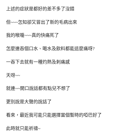
上述的症狀是都好的差不多了沒錯
但~~~怎知卻又冒出了新的毛病出來
我的喉嚨~~~真的快痛死了
怎麼連吞個口水、喝水及飲料都能這麼痛呀?
一吞下去就有一種灼熱及刺痛感
天呀~~
就連~~開口說話都有點兒不想了
更別說是大聲的說話了
看來，最近我可能只能選擇當個暫時的啞巴好了
此時就只能祈禱~