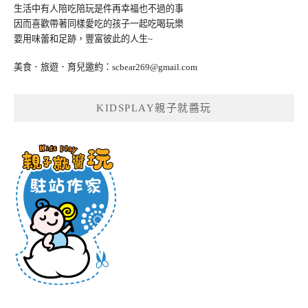
生活中有人陪吃陪玩是件再幸福也不過的事
因而喜歡帶著同樣愛吃的孩子一起吃喝玩樂
要用味蕾和足跡，豐富彼此的人生~
美食．旅遊．育兒邀約：
scbear269@gmail.com
KIDSPLAY親子就醬玩