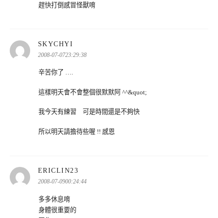
趕快打倒感冒怪獸唷
表
SKYCHYI
示:
2008-07-0723:29:38
辛苦你了 ….
這樣明天會不會整個很默默阿 ^^&quot;
我今天有練習 可是時間還是不夠快
所以明天請擔待些喔 !! 感恩
表
ERICLIN23
示:
2008-07-0900:24:44
多多休息唷
身體很重要的