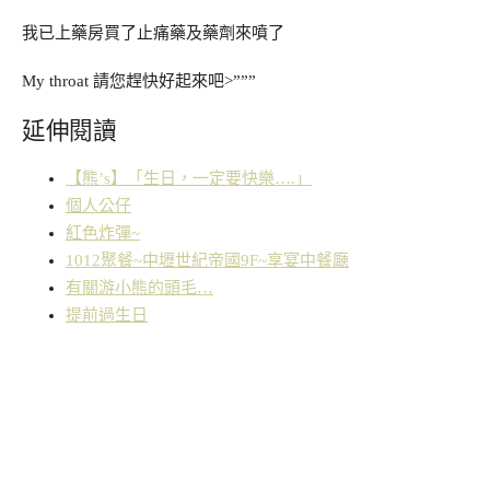
我已上藥房買了止痛藥及藥劑來噴了
My throat 請您趕快好起來吧>”””
延伸閱讀
【熊’s】「生日，一定要快樂….」
個人公仔
紅色炸彈~
1012聚餐~中壢世紀帝國9F~享宴中餐廰
有關游小熊的頭毛…
提前過生日