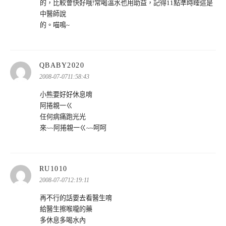
的，比較會快好哦!常喝溫水也用助益，記得11點準時睡這是
中醫師說
的。喵鳴~
表
QBABY2020
示:
2008-07-0711:58:43
小熊要好好休息唷
阿捲親一ㄍ
任何病痛跑光光
來~~阿捲親一ㄍ~~呵呵
表
RU1010
示:
2008-07-0712:19:11
再不行的話要去看醫生唷
給醫生擦喉嚨的藥
多休息多喝水內