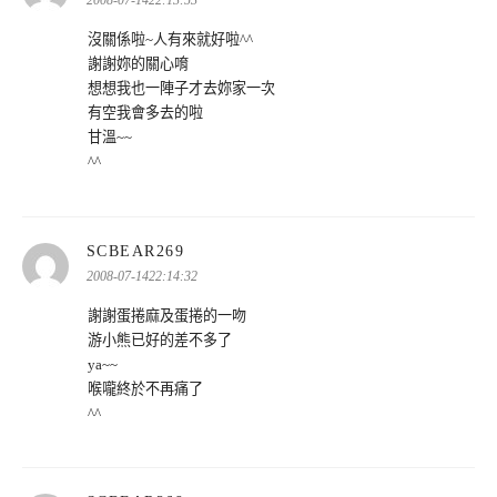
2008-07-1422:13:53
沒關係啦~人有來就好啦^^
謝謝妳的關心唷
想想我也一陣子才去妳家一次
有空我會多去的啦
甘溫~~
^^
表
SCBEAR269
示:
2008-07-1422:14:32
謝謝蛋捲麻及蛋捲的一吻
游小熊已好的差不多了
ya~~
喉嚨終於不再痛了
^^