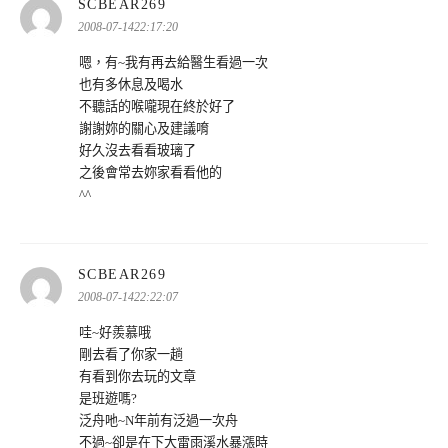
表
SCBEAR269
示:
2008-07-1422:17:20
嗯，有~我有再去給醫生看過一次
也有多休息及喝水
不聽話的喉嚨現在終於好了
謝謝妳的關心及建議唷
好久沒去看看玻璃了
之後會常去妳家看看他的
^^
表
SCBEAR269
示:
2008-07-1422:22:07
哇~好羨慕哦
剛去看了你家一趟
有看到你去玩的文章
是班遊嗎?
泛舟吔~N年前有泛過一次舟
不過~卻是在下大雷雨溪水暴漲時