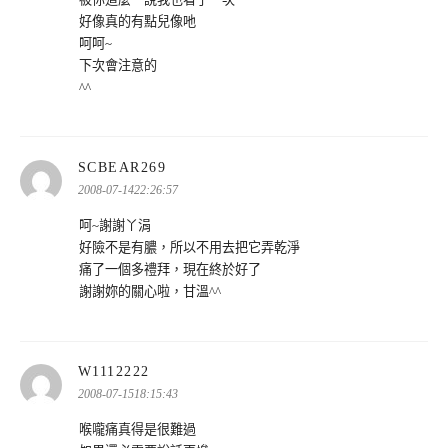
好像真的有點兒像吔
呵呵~
下次會注意的
^^
表
SCBEAR269
示:
2008-07-1422:26:57
呵~謝謝丫涓
好險不是有膿，所以不用去把它弄乾淨
痛了一個多禮拜，現在終於好了
謝謝妳的關心啦，甘溫^^
表
W1112222
示:
2008-07-1518:15:43
喉嚨痛真得是很難過