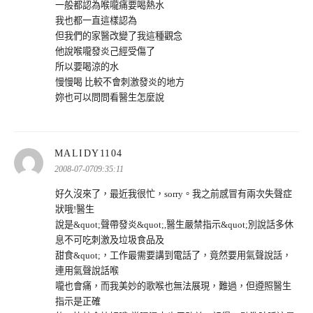
一般都認為喉嚨痛要喝熱水
我也都一直這樣認為
但我們的家醫改變了我這種觀念
他說喉嚨發炎己經受傷了
所以要喝涼的水
慢慢喝 比較不會刺激發炎的地方
妳也可以問問看醫生怎麼說
表
MALIDY1104
示:
2008-07-0709:35:11
好久沒來了，最近我很忙，sorry。我之前感冒有兩次失聲症
狀哦!醫生
說是&quot;聲帶發炎&quot;,醫生嚴禁指示&quot;別說話多休
息不可吃刺激及垃圾食品及
甜食&quot;，工作最需要講到電話了，竟然要用氣聲說話，
連用氣聲說話喉
嚨也會痛，而我美妙的歌喉也無法展現，難過，但遵照醫生
指示是正確