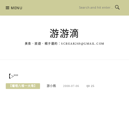
Skip
MENU
to
content
游游滴
美食．旅遊．親子邀約：
SCBEAR269@GMAIL.COM
【>””
【囉哩八嗦一大堆】
游小熊
2008-07-06
25