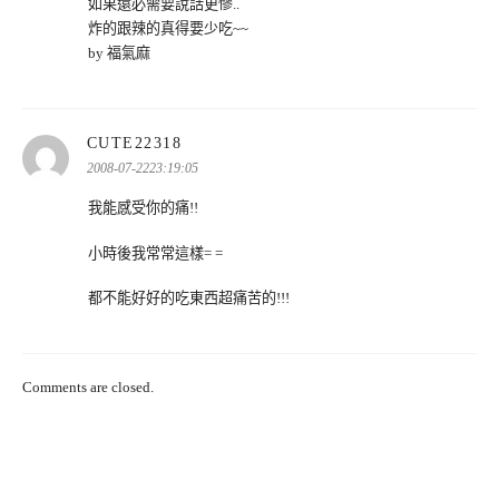
如果還必需要說話更慘..
炸的跟辣的真得要少吃~~
by 福氣麻
表
CUTE22318
示:
2008-07-2223:19:05
我能感受你的痛!!
小時後我常常這樣= =
都不能好好的吃東西超痛苦的!!!
Comments are closed.