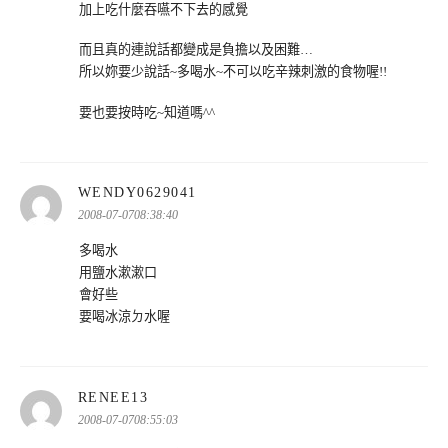
加上吃什麼吞嚥不下去的感覺
而且真的連說話都變成是負擔以及困難…
所以妳要少說話~多喝水~不可以吃辛辣刺激的食物喔!!
要也要按時吃~知道嗎^^
表
WENDY0629041
示:
2008-07-0708:38:40
多喝水
用鹽水漱漱口
會好些
要喝冰涼ㄉ水喔
表
RENEE13
示:
2008-07-0708:55:03