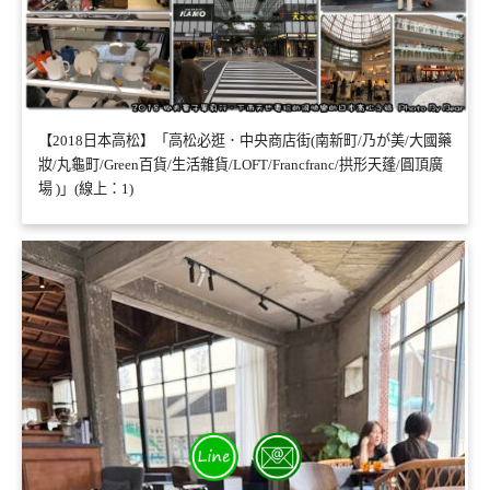
【2018日本高松】「高松必逛．中央商店街(南新町/乃が美/大國藥
妝/丸龜町/Green百貨/生活雜貨/LOFT/Francfranc/拱形天蓬/圓頂廣
場 )」(線上：1)