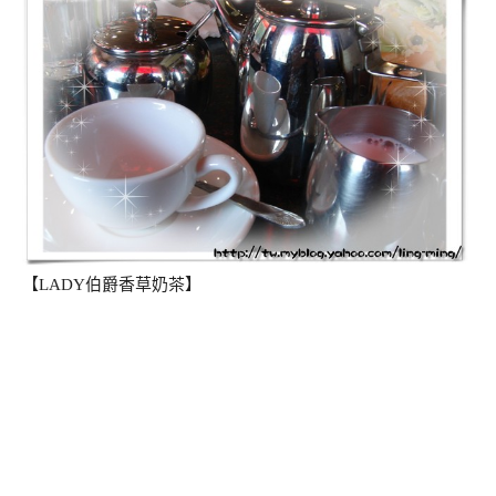
【LADY伯爵香草奶茶】