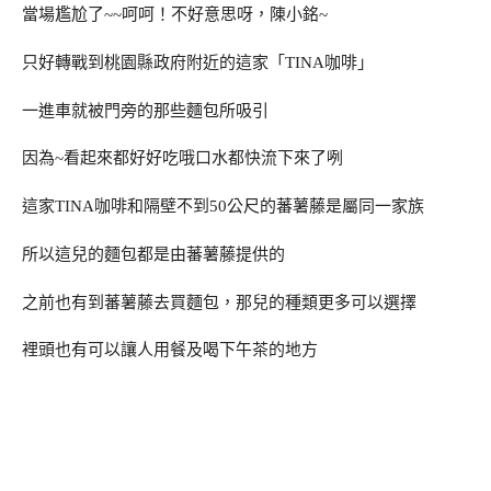
當場尷尬了~~呵呵！不好意思呀，陳小銘~
只好轉戰到桃園縣政府附近的這家「TINA咖啡」
一進車就被門旁的那些麵包所吸引
因為~看起來都好好吃哦口水都快流下來了咧
這家TINA咖啡和隔壁不到50公尺的蕃薯藤是屬同一家族
所以這兒的麵包都是由蕃薯藤提供的
之前也有到蕃薯藤去買麵包，那兒的種類更多可以選擇
裡頭也有可以讓人用餐及喝下午茶的地方