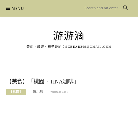
Skip
MENU
to
content
游游滴
美食．旅遊．親子邀約：
SCBEAR269@GMAIL.COM
【美食】「桃園．TINA咖啡」
【桃園】
游小熊
2008-03-03