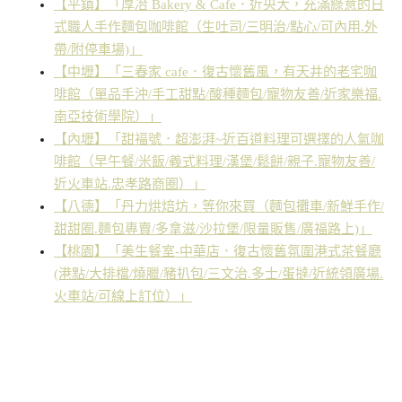
【平鎮】「厚冶 Bakery & Cafe．近央大，充滿綠意的日
式職人手作麵包咖啡館（生吐司/三明治/點心/可內用.外
帶/附停車場)」
【中壢】「三春家 cafe．復古懷舊風，有天井的老宅咖
啡館（單品手沖/手工甜點/酸種麵包/寵物友善/近家樂福.
南亞技術學院）」
【內壢】「甜褔號．超澎湃~近百道料理可選擇的人氣咖
啡館（早午餐/米飯/義式料理/漢堡/鬆餅/親子.寵物友善/
近火車站.忠孝路商圈）」
【八德】「丹力烘焙坊，等你來買（麵包攤車/新鮮手作/
甜甜圈.麵包專賣/多拿滋/沙拉堡/限量販售/廣福路上)」
【桃園】「美生餐室-中華店．復古懷舊氛圍港式茶餐廳
(港點/大排檔/燒臘/豬扒包/三文治.多士/蛋撻/近統領廣場.
火車站/可線上訂位）」