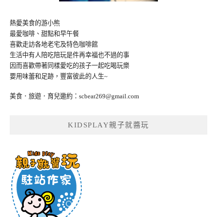
熱愛美食的游小熊
最愛咖啡、甜點和早午餐
喜歡走訪各地老宅及特色咖啡館
生活中有人陪吃陪玩是件再幸福也不過的事
因而喜歡帶著同樣愛吃的孩子一起吃喝玩樂
要用味蕾和足跡，豐富彼此的人生~
美食．旅遊．育兒邀約：
scbear269@gmail.com
KIDSPLAY親子就醬玩