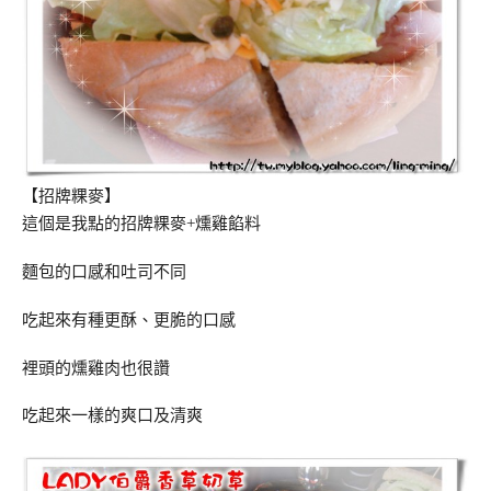
【招牌粿麥】
這個是我點的招牌粿麥+燻雞餡料
麵包的口感和吐司不同
吃起來有種更酥、更脆的口感
裡頭的燻雞肉也很讚
吃起來一樣的爽口及清爽