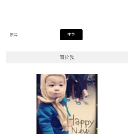
搜
尋
關
鍵
關於我
字: