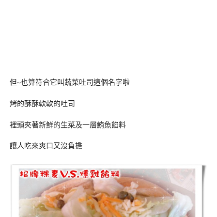
但~也算符合它叫蔬菜吐司這個名字啦
烤的酥酥軟軟的吐司
裡頭夾著新鮮的生菜及一層鮪魚餡料
讓人吃來爽口又沒負擔