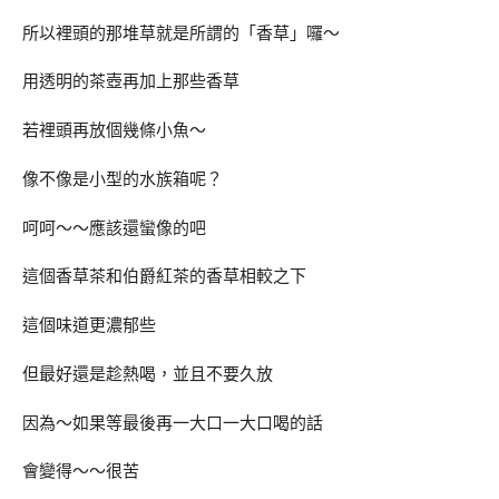
所以裡頭的那堆草就是所謂的「香草」囉～
用透明的茶壺再加上那些香草
若裡頭再放個幾條小魚～
像不像是小型的水族箱呢？
呵呵～～應該還蠻像的吧
這個香草茶和伯爵紅茶的香草相較之下
這個味道更濃郁些
但最好還是趁熱喝，並且不要久放
因為～如果等最後再一大口一大口喝的話
會變得～～很苦