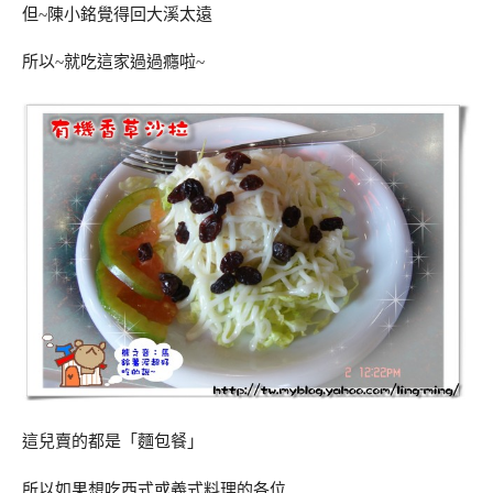
但~陳小銘覺得回大溪太遠
所以~就吃這家過過癮啦~
這兒賣的都是「麵包餐」
所以如果想吃西式或義式料理的各位