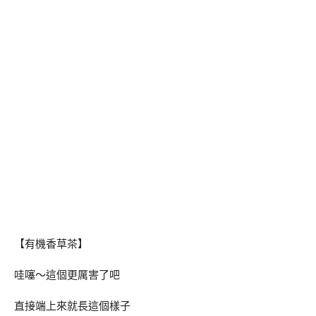
【有機香草茶】
哇噻～這個更厲害了吧
直接端上來就長這個樣子