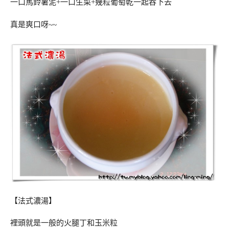
一口馬鈴薯泥+一口生菜+幾粒葡萄乾一起吞下去
真是爽口呀~~
【法式濃湯】
裡頭就是一般的火腿丁和玉米粒