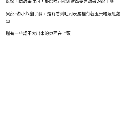
既然叫做蔬菜吐司，那麼吐司裡頭當然要有蔬菜的影子囉
果然~游小熊翻了翻，是有看到吐司表層裡有著玉米粒及紅蘿
蔔
還有一些認不大出來的東西在上頭