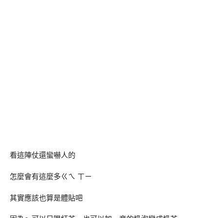
看這陣仗還蠻嚇人的
怎麼會有這麼多ㄍㄟ ㄒㄧ
其實應該也算是體貼吧