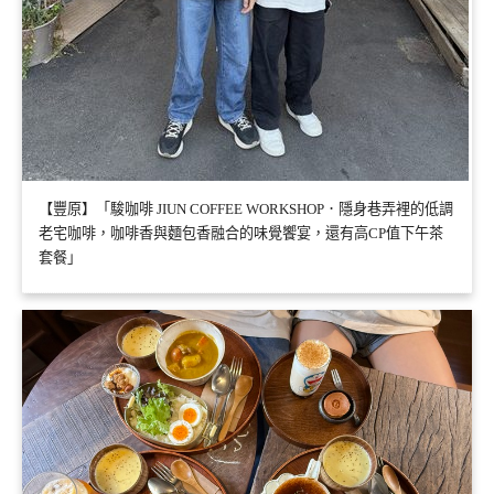
【豐原】「駿咖啡 JIUN COFFEE WORKSHOP．隱身巷弄裡的低調
老宅咖啡，咖啡香與麵包香融合的味覺饗宴，還有高CP值下午茶
套餐」