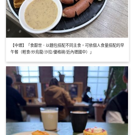
【中壢】「食厭世．以麵包搭配不同主食，可依個人食量搭配的早
午餐（輕食/炒烏龍/沙拉/優格碗/近內壢國中）」