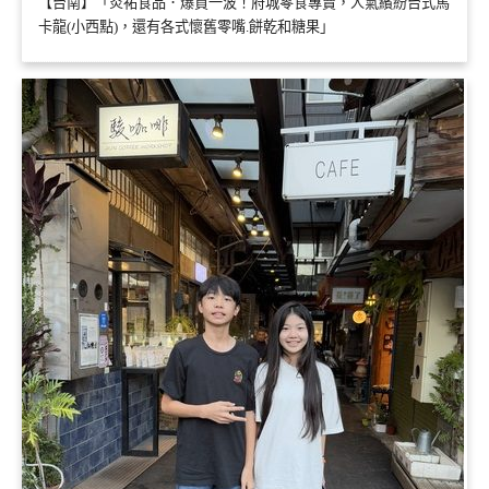
【台南】「炎祐食品．爆買一波！府城零食專賣，人氣繽紛台式馬
卡龍(小西點)，還有各式懷舊零嘴.餅乾和糖果」