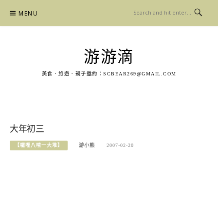
Skip
MENU
to
content
游游滴
美食．旅遊．親子邀約：
SCBEAR269@GMAIL.COM
大年初三
【囉哩八嗦一大堆】
游小熊
2007-02-20