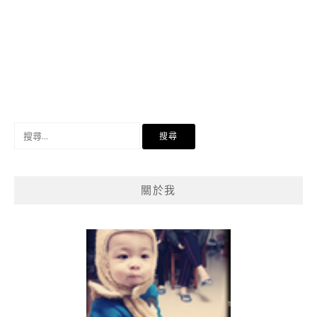
搜
尋
關
鍵
關於我
字: