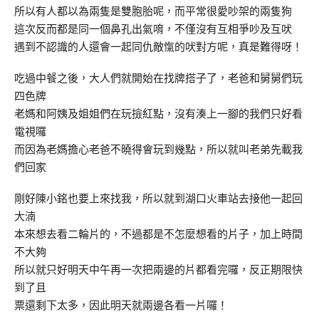
所以有人都以為兩隻是雙胞胎呢，而平常很愛吵架的兩隻狗
這次反而都是同一個鼻孔出氣唷，不僅沒有互相爭吵及互吠
遇到不認識的人還會一起同仇敵愾的吠對方呢，真是難得呀！
吃過中餐之後，大人們就開始在找牌搭子了，老爸和舅舅們玩
四色牌
老媽和阿姨及姐姐們在玩撿紅點，沒有湊上一腳的我們只好看
電視囉
而因為老媽擔心老爸不曉得會玩到幾點，所以就叫老弟先載我
們回家
剛好陳小銘也要上來找我，所以就到湖口火車站去接他一起回
大湳
本來想去看二輪片的，不過都是不怎麼想看的片子，加上時間
不大夠
所以就只好明天中午再一次把兩邊的片都看完囉，反正期限快
到了且
票還剩下太多，因此明天就兩邊各看一片囉！