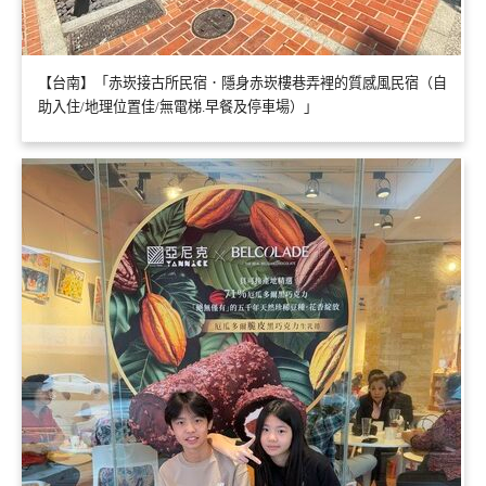
【台南】「赤崁接古所民宿．隱身赤崁樓巷弄裡的質感風民宿（自
助入住/地理位置佳/無電梯.早餐及停車場）」