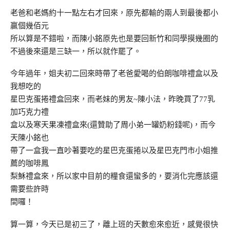
老爸和老媽約十一點左右才回來，原先都輸的兩人到最後都小
贏個幾佰元
所以算是不錯啦，而陳小銘原先也是要回新竹和同學摸幾圈的
不過後來還是三缺一，所以就作罷了。
今年過年，姐夫初二回來時帶了老爸愛喝的伯朗咖啡禮盒以及
我想吃的
星巴克蛋捲禮盒回來，而老妹的男友~陳小法，昨晚買了77乳
加巧克力禮
盒以及寒天果凍禮盒來(還贊助了周小弟一罐奶粉錢呢)，而今
天陳小銘也
帶了一盒我一直吵著要吃的星巴克蛋捲以及星巴克門市小姐推
薦的咖啡鳳
梨穌禮盒來，所以家中目前的糧食還蠻多的，要消化完應該還
需要些許時
間囉！
算一算，今天已是初三了，離上班的天數愈來愈近，感覺很快