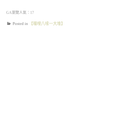
GA瀏覽人氣：17
Posted in
【囉哩八嗦一大堆】