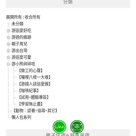
分類
展開所有
|
收合所有
未分類
游這麼好吃
游過的痕跡
親子育兒
游出台灣
游這麼可愛
游小熊碎碎唸
【做工的心聲】
【囉哩八嗦一大堆】
【游錢人該這麼做】
【咖啡紀事】
【試用+體驗專區】
【學習無止盡】
【動物：認養+協尋+其它】
懶人包系列
親子住宿&特色民宿