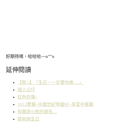
好期待唷，哈哈哈~~n””n
延伸閱讀
【熊’s】「生日，一定要快樂….」
個人公仔
紅色炸彈~
1012聚餐~中壢世紀帝國9F~享宴中餐廰
有關游小熊的頭毛…
提前過生日