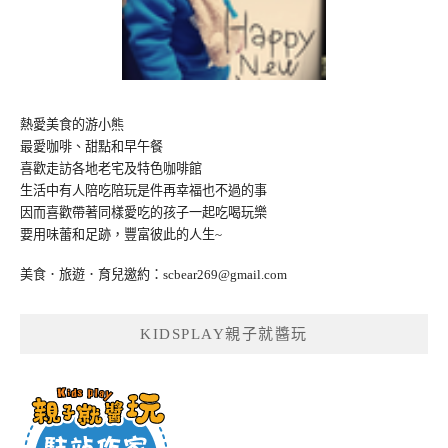
熱愛美食的游小熊
最愛咖啡、甜點和早午餐
喜歡走訪各地老宅及特色咖啡館
生活中有人陪吃陪玩是件再幸福也不過的事
因而喜歡帶著同樣愛吃的孩子一起吃喝玩樂
要用味蕾和足跡，豐富彼此的人生~
美食．旅遊．育兒邀約：
scbear269@gmail.com
KIDSPLAY親子就醬玩