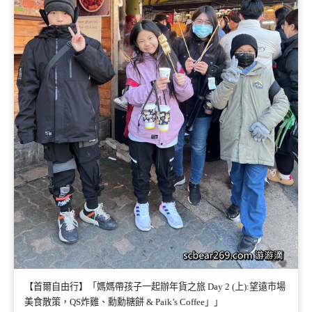
【首爾自由行】「媽媽帶孩子一起辦年貨之旅 Day 2 (上):望遠市場
美食散策，QS炸雞、勳勳糖餅 & Paik’s Coffee」」