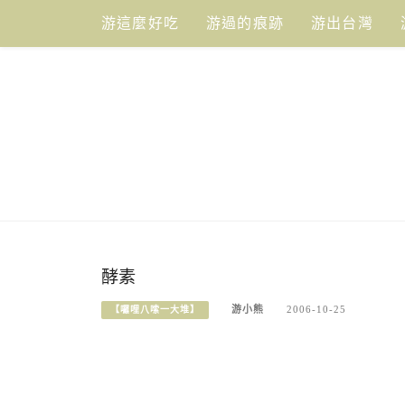
Skip
游這麼好吃
游過的痕跡
游出台灣
to
content
酵素
游小熊
2006-10-25
【囉哩八嗦一大堆】