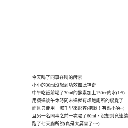
今天喝了同事在喝的酵素
小小的30ml沒想到功效如此神奇
中午吃飯前喝了30ml的酵素加上150cc的水(1:5)
用餐過後午休時間未過就有想跑廁所的感覺了
而且只能用一瀉千里來形容(抱歉！有點小噁~)
且另一名同事之前一次喝了60ml，沒想到竟連續
跑了七天廁所說(真是太厲害了~~)