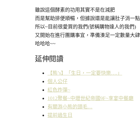
雖說這個酵素的功用其實不是在減肥
而是幫助排便順暢，但據說還是能讓肚子消一點
所以~目前很愛買的我們(號稱購物達人的我們)
又開始在進行團購事宜，準備湊足一定數量大肆
哈哈哈~~
延伸閱讀
【熊’s】「生日，一定要快樂….」
個人公仔
紅色炸彈~
1012聚餐~中壢世紀帝國9F~享宴中餐廰
有關游小熊的頭毛…
提前過生日