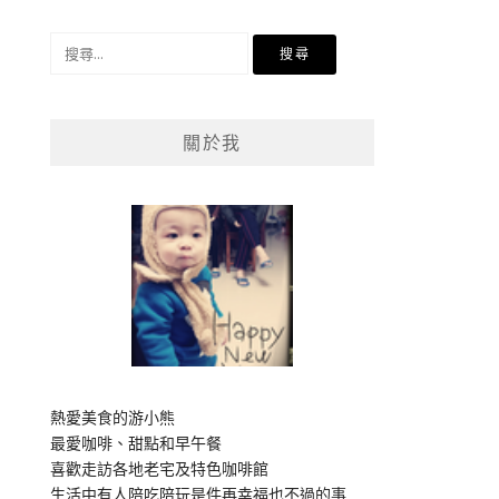
搜
尋
關
鍵
關於我
字:
熱愛美食的游小熊
最愛咖啡、甜點和早午餐
喜歡走訪各地老宅及特色咖啡館
生活中有人陪吃陪玩是件再幸福也不過的事