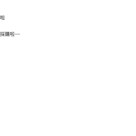
啦
採購啦~~