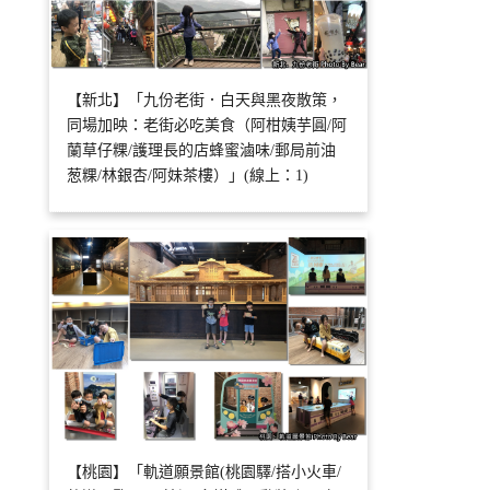
【新北】「九份老街．白天與黑夜散策，
同場加映：老街必吃美食（阿柑姨芋圓/阿
蘭草仔粿/護理長的店蜂蜜滷味/郵局前油
葱粿/林銀杏/阿妹茶樓）」(線上：1)
【桃園】「軌道願景館(桃園驛/搭小火車/