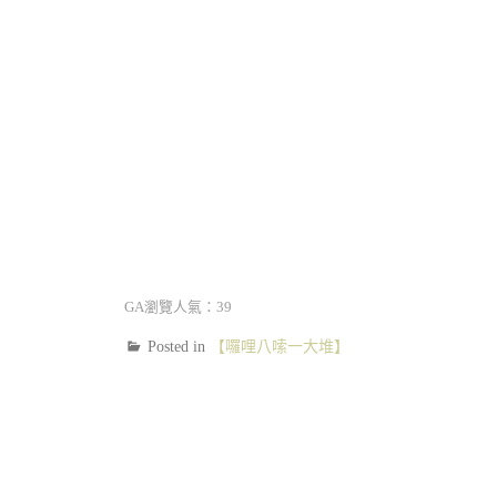
GA瀏覽人氣：39
Posted in
【囉哩八嗦一大堆】