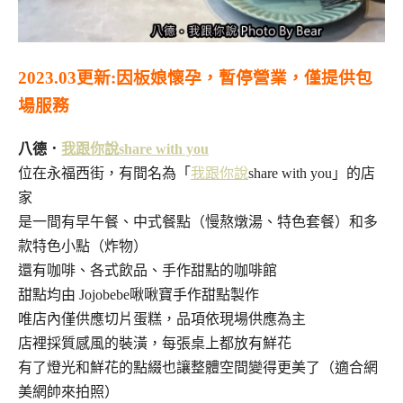
2023.03更新:因板娘懷孕，暫停營業，僅提供包
場服務
八德．
我跟你說share with you
位在永福西街，有間名為「
我跟你說
share with you」的店
家
是一間有早午餐、中式餐點（慢熬燉湯、特色套餐）和多
款特色小點（炸物）
還有咖啡、各式飲品、手作甜點的咖啡館
甜點均由 J
ojobebe啾啾寶手作甜點
製作
唯店內僅供應切片蛋糕，品項依現場供應為主
店裡採質感風的裝潢，每張桌上都放有鮮花
有了燈光和鮮花的點綴也讓整體空間變得更美了（適合網
美網帥來拍照）