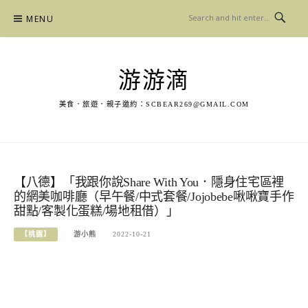
Skip
MENU
to
content
游游滴
美食．旅遊．親子邀約：
SCBEAR269@GMAIL.COM
【八德】「我跟你說Share With You．隱身住宅區裡
的網美咖啡廳（早午餐/中式套餐/Jojobebe啾啾寶手作
甜點/客製化蛋糕/場地租借）」
【桃園】
游小熊
2022-10-21