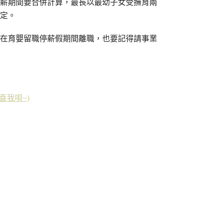
薪期間要合併計算，最長以最幼子女受撫育兩
定。
在育嬰留職停薪假期間離職，也要記得請事業
恭喜我唄~)