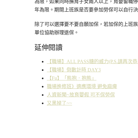
為限，如果同時撫育子女兩人以上，育嬰留職停
年為限。期間上班族是否要參加勞保可以自行決
除了可以選擇要不要自願加保，若加保的上班族
單位協助辦理退保。
延伸閱讀
【職場】ALL PASS糖的威力(P.S.請再次
【職場】倒數計時 DAY3
【Fu】「熊抱．抱熊」
職場進修班》適應環境 避免麻痺
人資新聞~放育嬰假 可不保勞保
又黑掉了~~