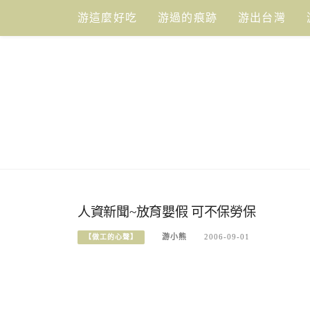
Skip
游這麼好吃
游過的痕跡
游出台灣
to
content
人資新聞~放育嬰假 可不保勞保
游小熊
2006-09-01
【做工的心聲】