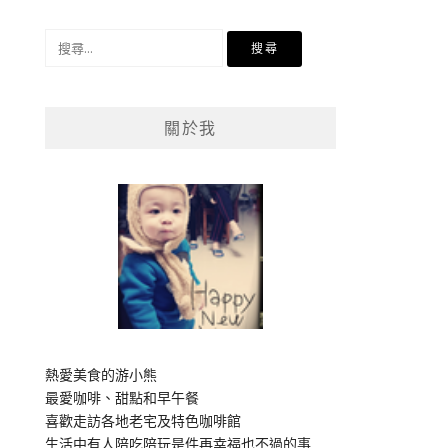
搜
尋
關
鍵
關於我
字:
熱愛美食的游小熊
最愛咖啡、甜點和早午餐
喜歡走訪各地老宅及特色咖啡館
生活中有人陪吃陪玩是件再幸福也不過的事