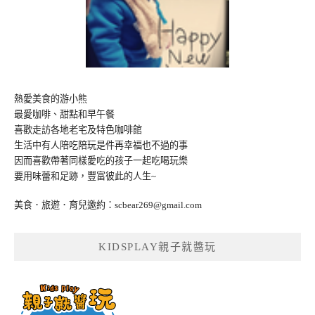
熱愛美食的游小熊
最愛咖啡、甜點和早午餐
喜歡走訪各地老宅及特色咖啡館
生活中有人陪吃陪玩是件再幸福也不過的事
因而喜歡帶著同樣愛吃的孩子一起吃喝玩樂
要用味蕾和足跡，豐富彼此的人生~
美食．旅遊．育兒邀約：
scbear269@gmail.com
KIDSPLAY親子就醬玩