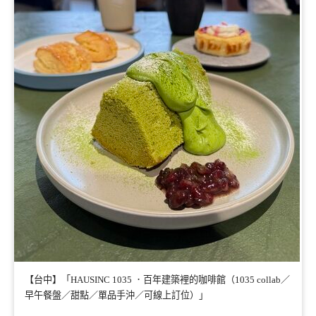
【台中】「HAUSINC 1035 ．百年建築裡的咖啡館（1035 collab／
早午餐盤／甜點／單品手沖／可線上訂位）」