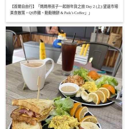
【首爾自由行】「媽媽帶孩子一起辦年貨之旅 Day 2 (上):望遠市場
美食散策，QS炸雞、勳勳糖餅 & Paik’s Coffee」」