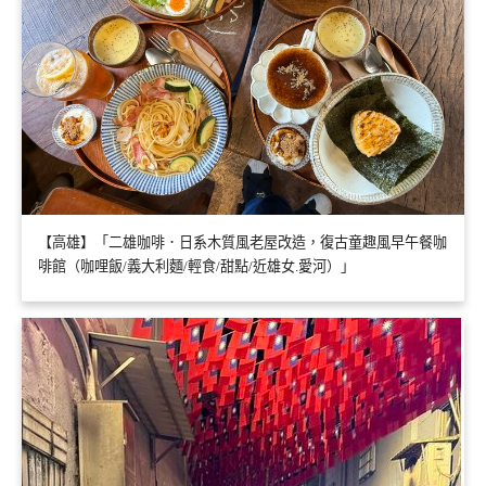
【高雄】「二雄咖啡．日系木質風老屋改造，復古童趣風早午餐咖
啡館（咖哩飯/義大利麵/輕食/甜點/近雄女.愛河）」