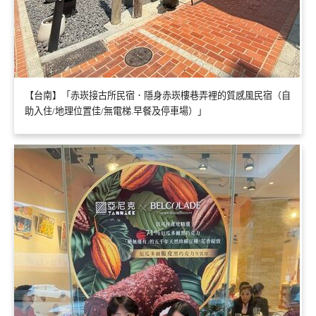
【台南】「赤崁接古所民宿．隱身赤崁樓巷弄裡的質感風民宿（自
助入住/地理位置佳/無電梯.早餐及停車場）」