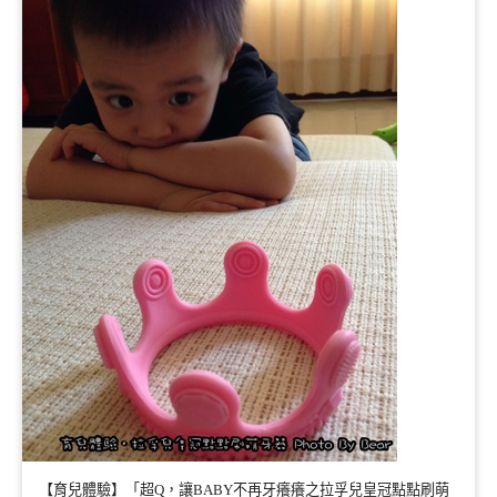
【育兒體驗】「超Q，讓BABY不再牙癢癢之拉孚兒皇冠點點刷萌