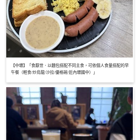
【中壢】「食厭世．以麵包搭配不同主食，可依個人食量搭配的早
午餐（輕食/炒烏龍/沙拉/優格碗/近內壢國中）」