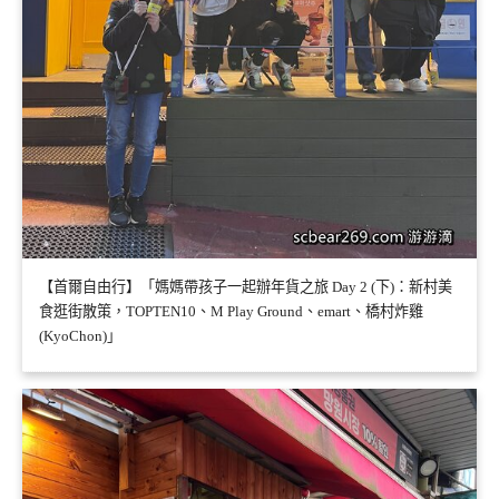
【首爾自由行】「媽媽帶孩子一起辦年貨之旅 Day 2 (下)：新村美
食逛街散策，TOPTEN10、M Play Ground、emart、橋村炸雞
(KyoChon)」