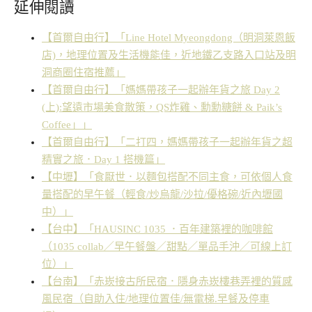
延伸閱讀
【首爾自由行】「Line Hotel Myeongdong（明洞萊恩飯
店)，地理位置及生活機能佳，近地鐵乙支路入口站及明
洞商圈住宿推薦」
【首爾自由行】「媽媽帶孩子一起辦年貨之旅 Day 2
(上):望遠市場美食散策，QS炸雞、勳勳糖餅 & Paik’s
Coffee」」
【首爾自由行】「二打四，媽媽帶孩子一起辦年貨之超
精實之旅．Day 1 搭機篇」
【中壢】「食厭世．以麵包搭配不同主食，可依個人食
量搭配的早午餐（輕食/炒烏龍/沙拉/優格碗/近內壢國
中）」
【台中】「HAUSINC 1035 ．百年建築裡的咖啡館
（1035 collab／早午餐盤／甜點／單品手沖／可線上訂
位）」
【台南】「赤崁接古所民宿．隱身赤崁樓巷弄裡的質感
風民宿（自助入住/地理位置佳/無電梯.早餐及停車