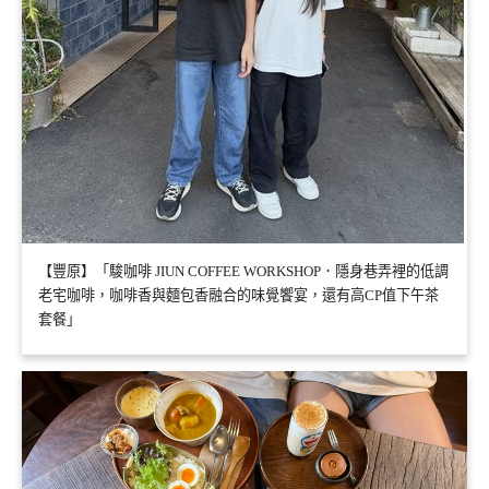
【豐原】「駿咖啡 JIUN COFFEE WORKSHOP．隱身巷弄裡的低調
老宅咖啡，咖啡香與麵包香融合的味覺饗宴，還有高CP值下午茶
套餐」