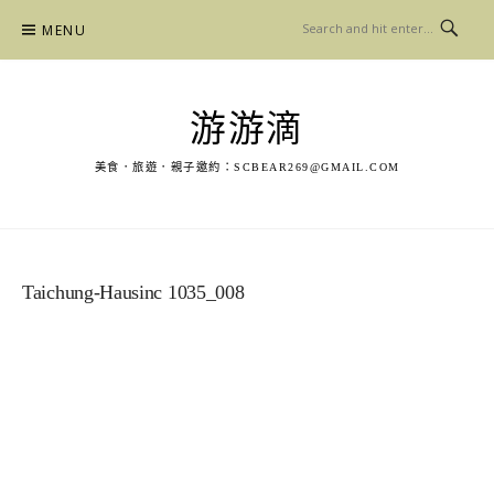
Skip
MENU
to
content
游游滴
美食．旅遊．親子邀約：
SCBEAR269@GMAIL.COM
Taichung-Hausinc 1035_008