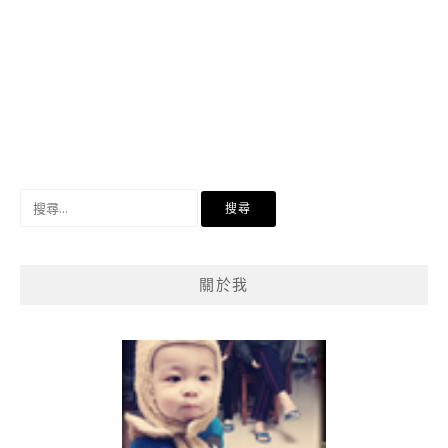
搜
尋
關
鍵
關於我
字: