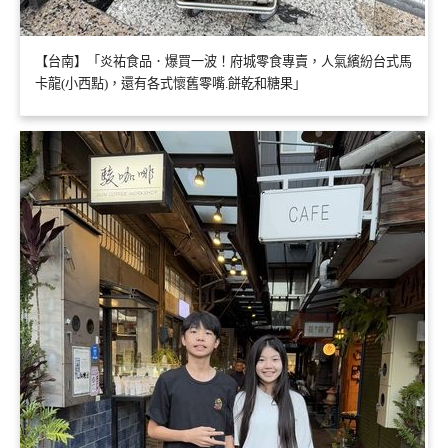
【台南】「炎祐食品．爆買一波！府城零食專賣，人氣繽紛台式馬
卡龍(小西點)，還有各式懷舊零嘴.餅乾和糖果」