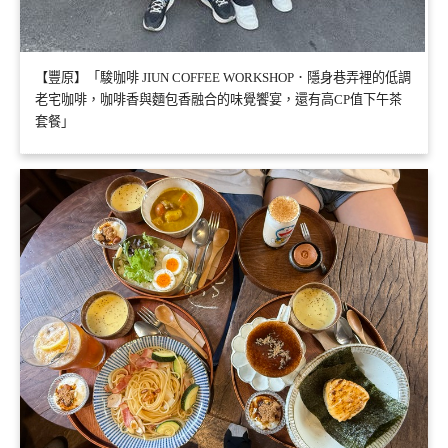
【豐原】「駿咖啡 JIUN COFFEE WORKSHOP．隱身巷弄裡的低調
老宅咖啡，咖啡香與麵包香融合的味覺饗宴，還有高CP值下午茶
套餐」