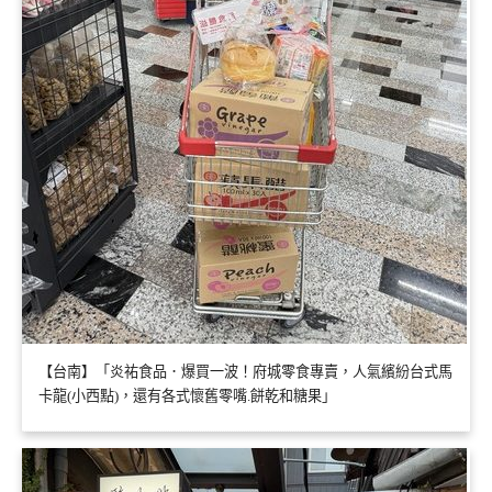
【台南】「炎祐食品．爆買一波！府城零食專賣，人氣繽紛台式馬
卡龍(小西點)，還有各式懷舊零嘴.餅乾和糖果」