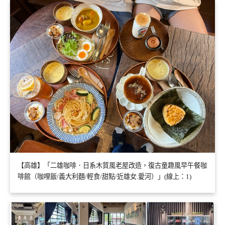
【高雄】「二雄咖啡．日系木質風老屋改造，復古童趣風早午餐咖
啡館（咖哩飯/義大利麵/輕食/甜點/近雄女.愛河）」(線上：1)