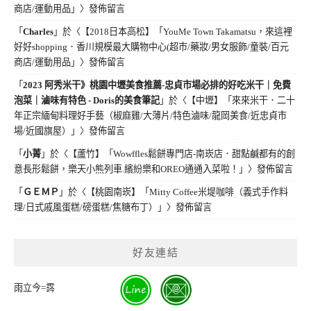
商店/運動用品」
〉發佈留言
「
Charles
」於〈
【2018日本高松】「YouMe Town Takamatsu，來這裡
好好shopping．香川規模最大購物中心(超市/藥妝/男女服飾/童裝/百元
商店/運動用品」
〉發佈留言
「
2023 阿秀米干》桃園中壢美食推薦-忠貞市場必排的好吃米干｜免費
泡菜｜滷味有特色 - Doris的美食筆記
」於〈
【中壢】「來來米干．二十
年正宗緬甸料理好手藝（椒麻雞/大薄片/特色滷味/龍岡美食/近忠貞市
場/近國旗屋）」
〉發佈留言
「
小菁
」於〈
【蘆竹】「Wowffles鬆餅專門店-南崁店．甜點鹹都有的創
意長形鬆餅，樂天小熊列車.繽紛樂和OREO通通入菜啦！」
〉發佈留言
「
ＧＥＭＰ
」於〈
【桃園南崁】「Mitty Coffee米堤咖啡（義式手作料
理/日式戚風蛋糕/磅蛋糕/焦糖布丁）」
〉發佈留言
好友連結
雨立今=霠