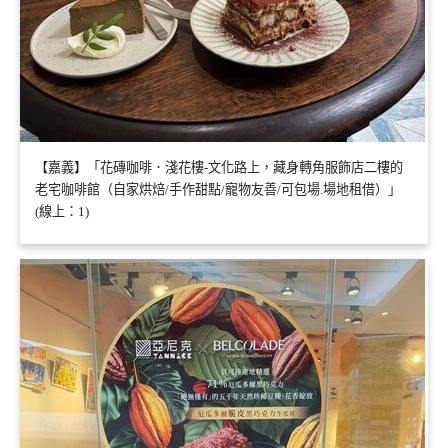
【嘉義】「花磚咖啡．淺花樓-文化路上，藏身轉角服飾店二樓的
老宅咖啡館（自家烘焙/手作甜點/寵物友善/可包場.場地租借）」
(線上：1)