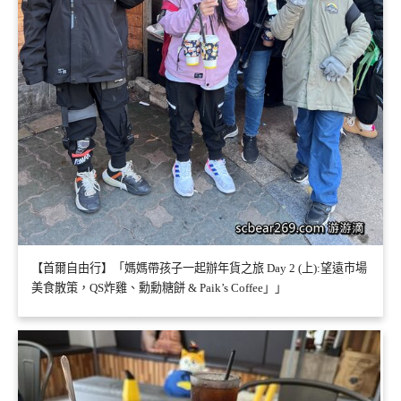
【首爾自由行】「媽媽帶孩子一起辦年貨之旅 Day 2 (上):望遠市場
美食散策，QS炸雞、勳勳糖餅 & Paik’s Coffee」」