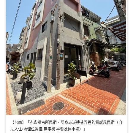
【台南】「赤崁接古所民宿．隱身赤崁樓巷弄裡的質感風民宿（自
助入住/地理位置佳/無電梯.早餐及停車場）」