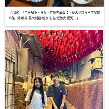
【高雄】「二雄咖啡．日系木質風老屋改造，復古童趣風早午餐咖
啡館（咖哩飯/義大利麵/輕食/甜點/近雄女.愛河）」