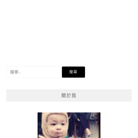
搜
尋
關
鍵
關於我
字: