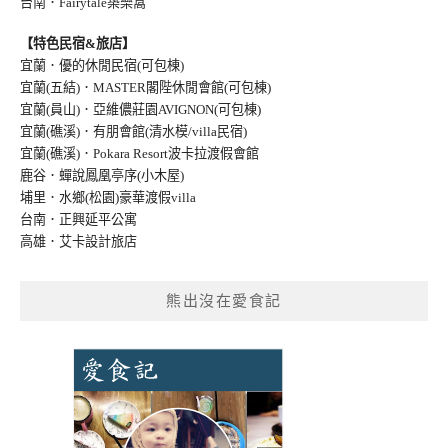
台南．Fairytale築樂窩
【特色民宿&旅店】
宜蘭．優的休閒民宿(可包棟)
宜蘭(五結)．MASTER閣陛休閒會館(可包棟)
宜蘭(員山)．亞維儂莊園AVIGNON(可包棟
)
宜蘭(礁溪)．有朋會館(清水模/villa民宿
)
宜蘭(礁溪)．Pokara Resort波卡拉渡假會館
鹿谷．蟬說鳳凰亭序(小木屋)
埔里．水鄉(松園)豪華渡假villa
台南．正興延平公寓
高雄．艾卡設計旅店
熊出沒在愛食記