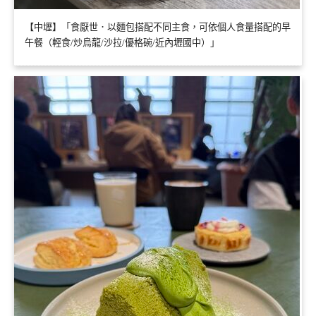
【中壢】「食厭世．以麵包搭配不同主食，可依個人食量搭配的早
午餐（輕食/炒烏龍/沙拉/優格碗/近內壢國中）」