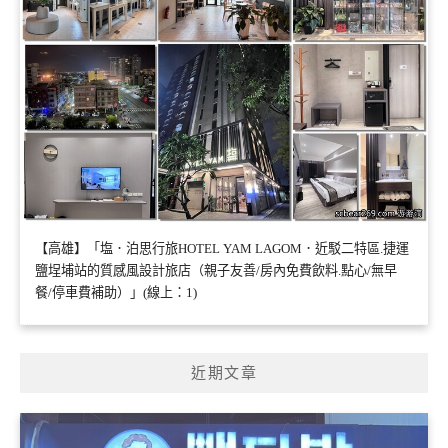
【高雄】「塩．泊思行旅HOTEL YAM LAGOM．近駁二特區.捷運
鹽埕埔站的質感風設計旅店（親子友善/房內免費飲料.點心/無早
餐/停車費補助）」(線上：1)
近期文章