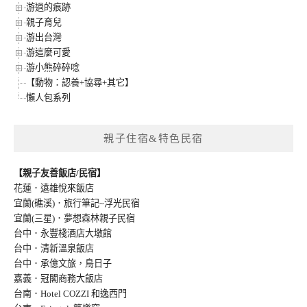
游過的痕跡
親子育兒
游出台灣
游這麼可愛
游小熊碎碎唸
【動物：認養+協尋+其它】
懶人包系列
親子住宿&特色民宿
【親子友善飯店/民宿】
花蓮．遠雄悅來飯店
宜蘭(礁溪)．旅行筆記~浮光民宿
宜蘭(三星)．夢想森林親子民宿
台中．永豐棧酒店大墩館
台中．清新溫泉飯店
台中．承億文旅，鳥日子
嘉義．冠閣商務大飯店
台南．Hotel COZZI 和逸西門