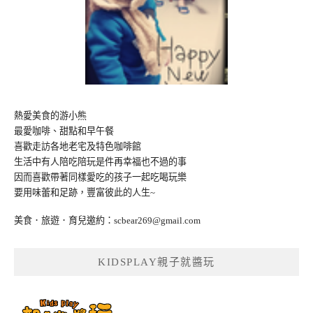
熱愛美食的游小熊
最愛咖啡、甜點和早午餐
喜歡走訪各地老宅及特色咖啡館
生活中有人陪吃陪玩是件再幸福也不過的事
因而喜歡帶著同樣愛吃的孩子一起吃喝玩樂
要用味蕾和足跡，豐富彼此的人生~
美食．旅遊．育兒邀約：
scbear269@gmail.com
KIDSPLAY親子就醬玩