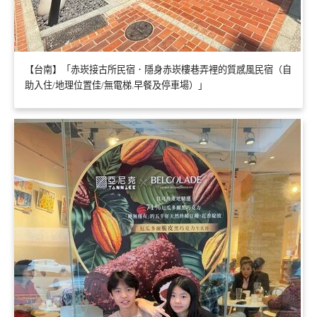
【台南】「赤崁接古所民宿．隱身赤崁樓巷弄裡的質感風民宿（自
助入住/地理位置佳/無電梯.早餐及停車場）」