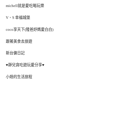
michell就是愛吃喝玩樂
V、S 幸福城堡
coco享天下(隆爸妤媽愛白白)
跟著美食去旅遊
新台傭日記
♥靜兒貪吃遊玩愛分享♥
小妞的生活旅程