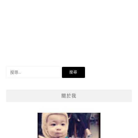
搜
尋
關
鍵
關於我
字: