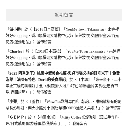
近期留言
「
游小熊
」於〈
【2018日本高松】「YouMe Town Takamatsu，來這裡
好好shopping．香川規模最大購物中心(超市/藥妝/男女服飾/童裝/百元
商店/運動用品」
〉發佈留言
「
Charles
」於〈
【2018日本高松】「YouMe Town Takamatsu，來這裡
好好shopping．香川規模最大購物中心(超市/藥妝/男女服飾/童裝/百元
商店/運動用品」
〉發佈留言
「
2023 阿秀米干》桃園中壢美食推薦-忠貞市場必排的好吃米干｜免費
泡菜｜滷味有特色 - Doris的美食筆記
」於〈
【中壢】「來來米干．二十
年正宗緬甸料理好手藝（椒麻雞/大薄片/特色滷味/龍岡美食/近忠貞市
場/近國旗屋）」
〉發佈留言
「
小菁
」於〈
【蘆竹】「Wowffles鬆餅專門店-南崁店．甜點鹹都有的創
意長形鬆餅，樂天小熊列車.繽紛樂和OREO通通入菜啦！」
〉發佈留言
「
ＧＥＭＰ
」於〈
【桃園南崁】「Mitty Coffee米堤咖啡（義式手作料
理/日式戚風蛋糕/磅蛋糕/焦糖布丁）」
〉發佈留言