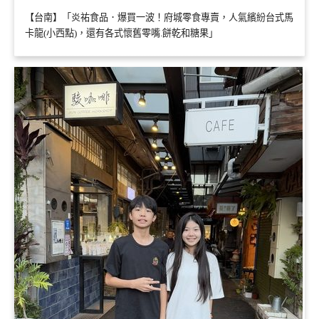
【台南】「炎祐食品．爆買一波！府城零食專賣，人氣繽紛台式馬
卡龍(小西點)，還有各式懷舊零嘴.餅乾和糖果」