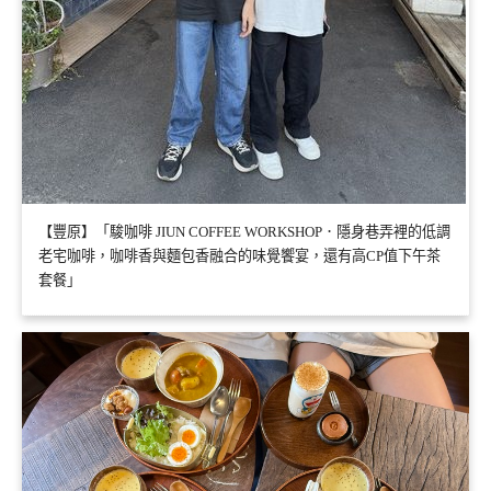
【豐原】「駿咖啡 JIUN COFFEE WORKSHOP．隱身巷弄裡的低調
老宅咖啡，咖啡香與麵包香融合的味覺饗宴，還有高CP值下午茶
套餐」