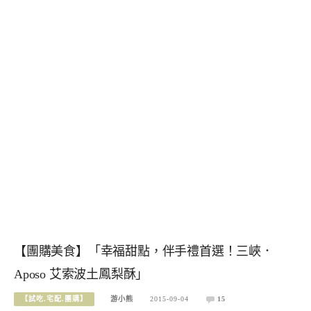
【團購美食】「幸福甜點，伴手禮首選！三峽．
Aposo 艾索波土鳳梨酥」
【試吃.宅配.團購】
游小熊
2015-09-04
15