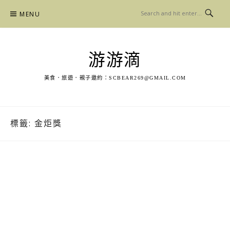
Skip
MENU
to
content
游游滴
美食．旅遊．親子邀約：
SCBEAR269@GMAIL.COM
標籤:
金炬獎