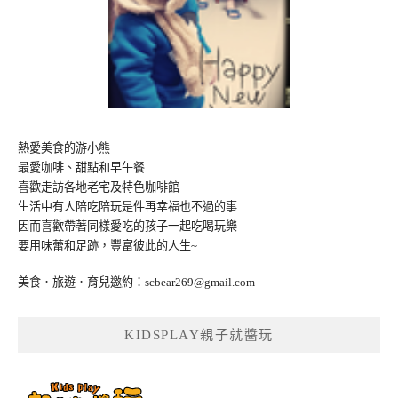
熱愛美食的游小熊
最愛咖啡、甜點和早午餐
喜歡走訪各地老宅及特色咖啡館
生活中有人陪吃陪玩是件再幸福也不過的事
因而喜歡帶著同樣愛吃的孩子一起吃喝玩樂
要用味蕾和足跡，豐富彼此的人生~
美食．旅遊．育兒邀約：
scbear269@gmail.com
KIDSPLAY親子就醬玩