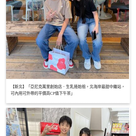
【新北】「亞尼克萬里創始店．生乳捲始祖，北海岸最甜中繼站，
可內用可外帶的平價高CP值下午茶」