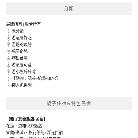
分類
展開所有
|
收合所有
未分類
游這麼好吃
游過的痕跡
親子育兒
游出台灣
游這麼可愛
游小熊碎碎唸
【動物：認養+協尋+其它】
懶人包系列
親子住宿&特色民宿
【親子友善飯店/民宿】
花蓮．遠雄悅來飯店
宜蘭(礁溪)．旅行筆記~浮光民宿