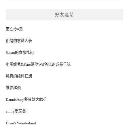
好友連結
雨立今=霠
凱倫的拿鐵人蔘
Susan的食旅札記
小馬妞兒&Kate媽咪Wei爸比的成長日誌
純真的純粹狂想
讓夢起飛
DannisAmy魯蛋妹大腸弟
emily愛玩美
Disni's Wonderland