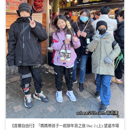
【首爾自由行】「媽媽帶孩子一起辦年貨之旅 Day 2 (上):望遠市場