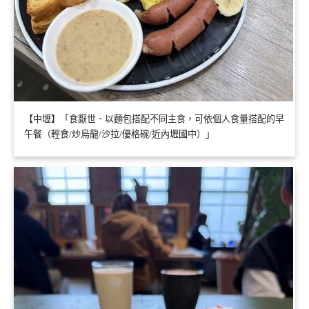
【中壢】「食厭世．以麵包搭配不同主食，可依個人食量搭配的早
午餐（輕食/炒烏龍/沙拉/優格碗/近內壢國中）」