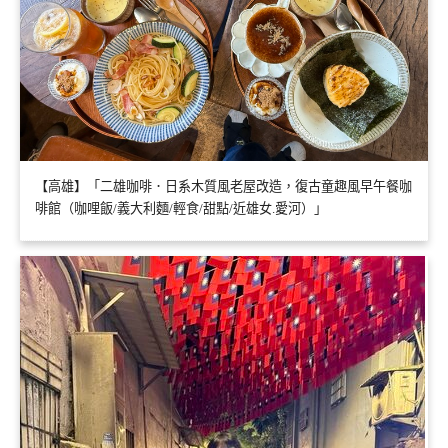
【高雄】「二雄咖啡．日系木質風老屋改造，復古童趣風早午餐咖
啡館（咖哩飯/義大利麵/輕食/甜點/近雄女.愛河）」