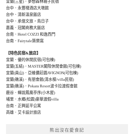
宜蘭(三星)．夢想森林親子民宿
台中．永豐棧酒店大墩館
台中．清新溫泉飯店
台中．承億文旅，鳥日子
嘉義．冠閣商務大飯店
台南．Hotel COZZI 和逸西門
台南．Fairytale築樂窩
【特色民宿&旅店】
宜蘭．優的休閒民宿(可包棟)
宜蘭(五結)．MASTER閣陛休閒會館(可包棟)
宜蘭(員山)．亞維儂莊園AVIGNON(可包棟
)
宜蘭(礁溪)．有朋會館(清水模/villa民宿
)
宜蘭(礁溪)．Pokara Resort波卡拉渡假會館
鹿谷．蟬說鳳凰亭序(小木屋)
埔里．水鄉(松園)豪華渡假villa
台南．正興延平公寓
高雄．艾卡設計旅店
熊出沒在愛食記