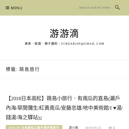
Skip
MENU
to
content
游游滴
美食．旅遊．親子邀約：
SCBEAR269@GMAIL.COM
標籤:
跳島旅行
【2018日本高松】跳島小旅行．有南瓜的直島(瀨戶
內海/草間彌生/紅黃南瓜/安籐忠雄/地中美術館/I ♥湯/
錢湯/海之驛站)」
2018.09 日本高松之雨中漫步單身行
游小熊
2019-04-22
2