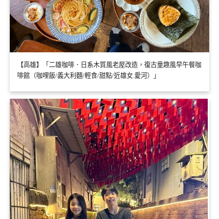
【高雄】「二雄咖啡．日系木質風老屋改造，復古童趣風早午餐咖
啡館（咖哩飯/義大利麵/輕食/甜點/近雄女.愛河）」