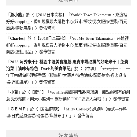
「
游小熊
」於〈
【2018日本高松】「YouMe Town Takamatsu，來這裡
好好shopping．香川規模最大購物中心(超市/藥妝/男女服飾/童裝/百元
商店/運動用品」
〉發佈留言
「
Charles
」於〈
【2018日本高松】「YouMe Town Takamatsu，來這裡
好好shopping．香川規模最大購物中心(超市/藥妝/男女服飾/童裝/百元
商店/運動用品」
〉發佈留言
「
2023 阿秀米干》桃園中壢美食推薦-忠貞市場必排的好吃米干｜免費
泡菜｜滷味有特色 - Doris的美食筆記
」於〈
【中壢】「來來米干．二十
年正宗緬甸料理好手藝（椒麻雞/大薄片/特色滷味/龍岡美食/近忠貞市
場/近國旗屋）」
〉發佈留言
「
小菁
」於〈
【蘆竹】「Wowffles鬆餅專門店-南崁店．甜點鹹都有的創
意長形鬆餅，樂天小熊列車.繽紛樂和OREO通通入菜啦！」
〉發佈留言
「
ＧＥＭＰ
」於〈
【桃園南崁】「Mitty Coffee米堤咖啡（義式手作料
理/日式戚風蛋糕/磅蛋糕/焦糖布丁）」
〉發佈留言
好友連結