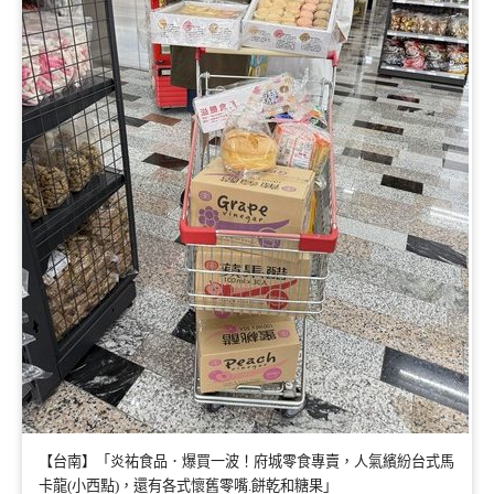
【台南】「炎祐食品．爆買一波！府城零食專賣，人氣繽紛台式馬
卡龍(小西點)，還有各式懷舊零嘴.餅乾和糖果」