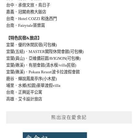
台中．承億文旅，鳥日子
嘉義．冠閣商務大飯店
台南．Hotel COZZI 和逸西門
台南．Fairytale築樂窩
【特色民宿&旅店】
宜蘭．優的休閒民宿(可包棟)
宜蘭(五結)．MASTER閣陛休閒會館(可包棟)
宜蘭(員山)．亞維儂莊園AVIGNON(可包棟
)
宜蘭(礁溪)．有朋會館(清水模/villa民宿
)
宜蘭(礁溪)．Pokara Resort波卡拉渡假會館
鹿谷．蟬說鳳凰亭序(小木屋)
埔里．水鄉(松園)豪華渡假villa
台南．正興延平公寓
高雄．艾卡設計旅店
熊出沒在愛食記