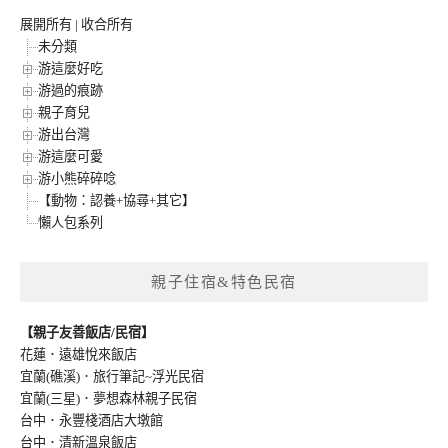
展開所有
|
收合所有
未分類
游這麼好吃
游過的痕跡
親子育兒
游出台灣
游這麼可愛
游小熊碎碎唸
【動物：認養+協尋+其它】
懶人包系列
親子住宿&特色民宿
【親子友善飯店/民宿】
花蓮．遠雄悅來飯店
宜蘭(礁溪)．旅行筆記~浮光民宿
宜蘭(三星)．夢想森林親子民宿
台中．永豐棧酒店大墩館
台中．清新溫泉飯店