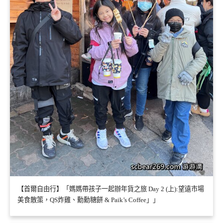
【首爾自由行】「媽媽帶孩子一起辦年貨之旅 Day 2 (上):望遠市場
美食散策，QS炸雞、勳勳糖餅 & Paik’s Coffee」」