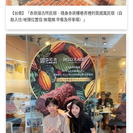
【台南】「赤崁接古所民宿．隱身赤崁樓巷弄裡的質感風民宿（自
助入住/地理位置佳/無電梯.早餐及停車場）」