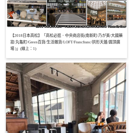
【2018日本高松】「高松必逛．中央商店街(南新町/乃が美/大國藥
妝/丸龜町/Green百貨/生活雜貨/LOFT/Francfranc/拱形天蓬/圓頂廣
場 )」(線上：1)