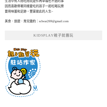
生活中有人陪吃陪玩是件再幸福也不過的事
因而喜歡帶著同樣愛吃的孩子一起吃喝玩樂
要用味蕾和足跡，豐富彼此的人生~
美食．旅遊．育兒邀約：
scbear269@gmail.com
KIDSPLAY親子就醬玩