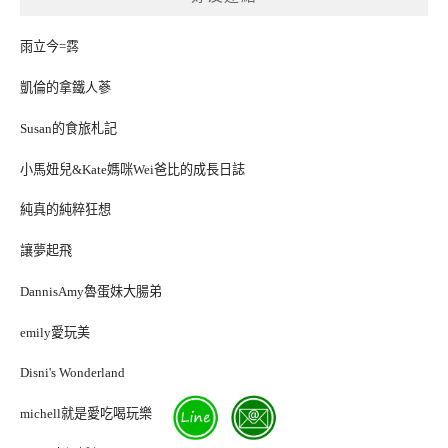
雨立今=霠
凱倫的拿鐵人蔘
Susan的食旅札記
小馬妞兒&Kate媽咪Wei爸比的成長日誌
純真的純粹狂想
讓夢起飛
DannisAmy魯蛋妹大腸弟
emily愛玩美
Disni's Wonderland
michell就是愛吃喝玩樂