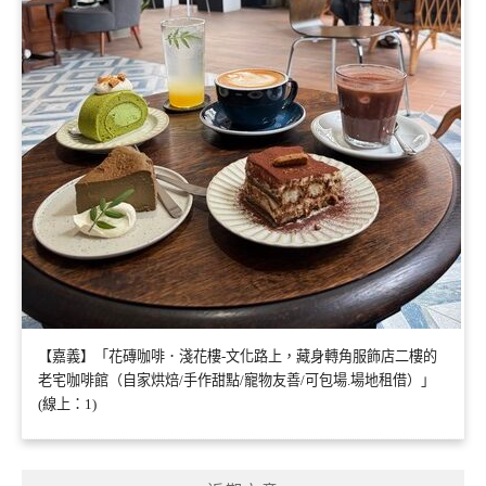
【嘉義】「花磚咖啡．淺花樓-文化路上，藏身轉角服飾店二樓的
老宅咖啡館（自家烘焙/手作甜點/寵物友善/可包場.場地租借）」
(線上：1)