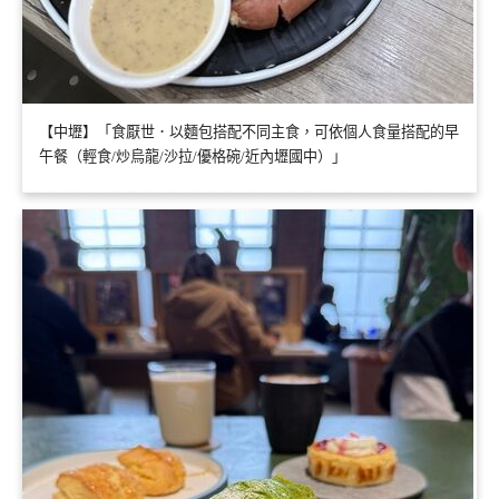
【中壢】「食厭世．以麵包搭配不同主食，可依個人食量搭配的早
午餐（輕食/炒烏龍/沙拉/優格碗/近內壢國中）」