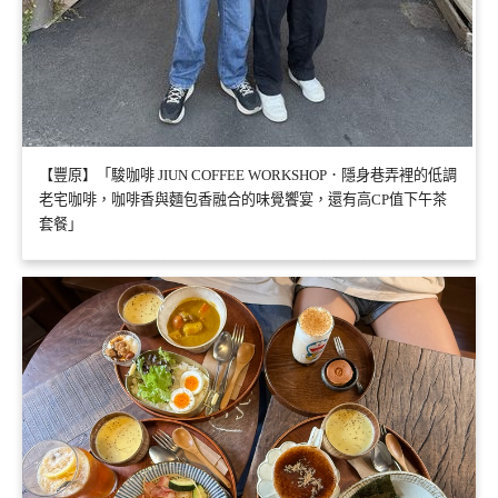
【豐原】「駿咖啡 JIUN COFFEE WORKSHOP．隱身巷弄裡的低調
老宅咖啡，咖啡香與麵包香融合的味覺饗宴，還有高CP值下午茶
套餐」