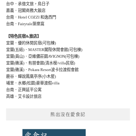
台中．承億文旅，鳥日子
嘉義．冠閣商務大飯店
台南．Hotel COZZI 和逸西門
台南．Fairytale築樂窩
【特色民宿&旅店】
宜蘭．優的休閒民宿(可包棟)
宜蘭(五結)．MASTER閣陛休閒會館(可包棟)
宜蘭(員山)．亞維儂莊園AVIGNON(可包棟
)
宜蘭(礁溪)．有朋會館(清水模/villa民宿
)
宜蘭(礁溪)．Pokara Resort波卡拉渡假會館
鹿谷．蟬說鳳凰亭序(小木屋)
埔里．水鄉(松園)豪華渡假villa
台南．正興延平公寓
高雄．艾卡設計旅店
熊出沒在愛食記