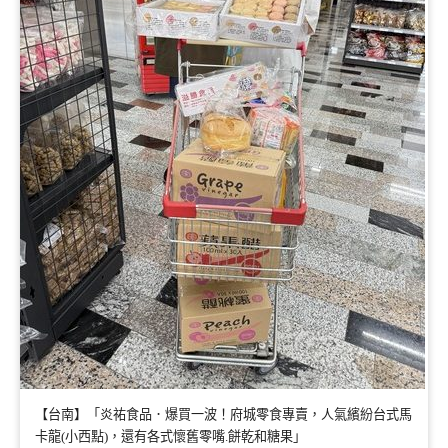
【台南】「炎祐食品．爆買一波！府城零食專賣，人氣繽紛台式馬
卡龍(小西點)，還有各式懷舊零嘴.餅乾和糖果」