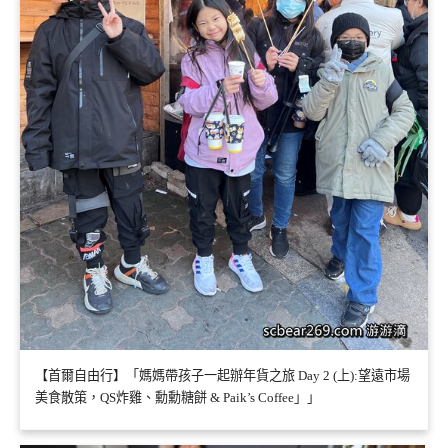
【首爾自由行】「媽媽帶孩子一起辦年貨之旅 Day 2 (上):望遠市場
美食散策，QS炸雞、勳勳糖餅 & Paik’s Coffee」」