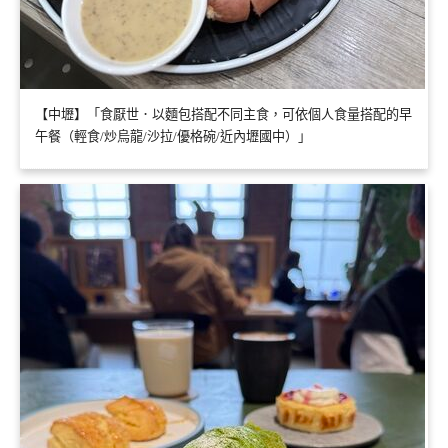
【中壢】「食厭世．以麵包搭配不同主食，可依個人食量搭配的早
午餐（輕食/炒烏龍/沙拉/優格碗/近內壢國中）」