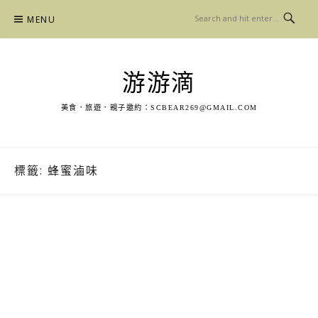
Skip
MENU
to
content
游游滴
美食．旅遊．親子邀約：
SCBEAR269@GMAIL.COM
標籤:
蜂蜜滷味