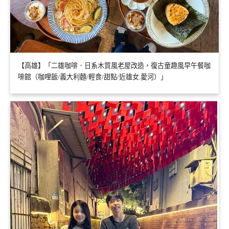
【高雄】「二雄咖啡．日系木質風老屋改造，復古童趣風早午餐咖
啡館（咖哩飯/義大利麵/輕食/甜點/近雄女.愛河）」