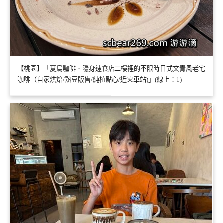
【桃園】「夏烏咖啡．隱身速食店二樓裡的不限時日式文青風老宅
咖啡（自家烘焙/熟豆販售/純植點心/近火車站)」(線上：1)