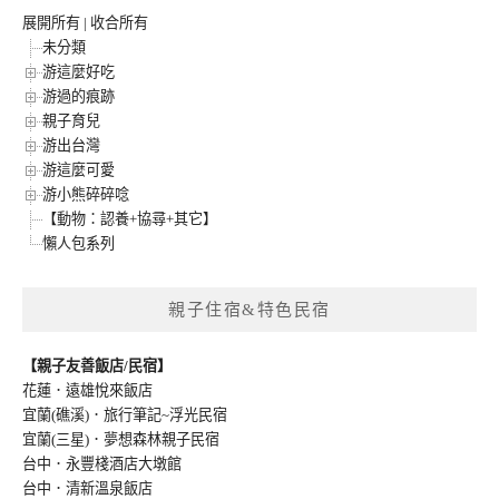
展開所有
|
收合所有
未分類
游這麼好吃
游過的痕跡
親子育兒
游出台灣
游這麼可愛
游小熊碎碎唸
【動物：認養+協尋+其它】
懶人包系列
親子住宿&特色民宿
【親子友善飯店/民宿】
花蓮．遠雄悅來飯店
宜蘭(礁溪)．旅行筆記~浮光民宿
宜蘭(三星)．夢想森林親子民宿
台中．永豐棧酒店大墩館
台中．清新溫泉飯店