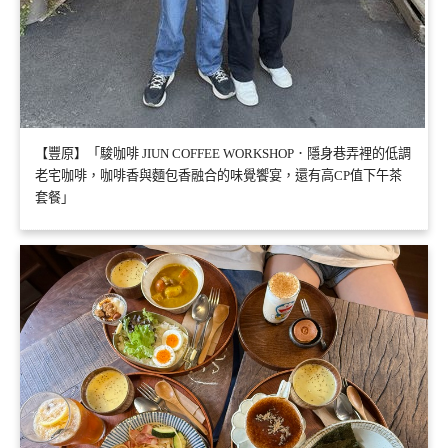
【豐原】「駿咖啡 JIUN COFFEE WORKSHOP．隱身巷弄裡的低調
老宅咖啡，咖啡香與麵包香融合的味覺饗宴，還有高CP值下午茶
套餐」