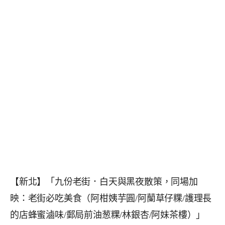
【新北】「九份老街．白天與黑夜散策，同場加
映：老街必吃美食（阿柑姨芋圓/阿蘭草仔粿/護理長
的店蜂蜜滷味/郵局前油葱粿/林銀杏/阿妹茶樓）」