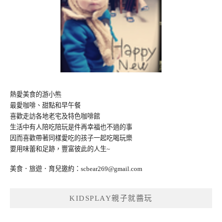
熱愛美食的游小熊
最愛咖啡、甜點和早午餐
喜歡走訪各地老宅及特色咖啡館
生活中有人陪吃陪玩是件再幸福也不過的事
因而喜歡帶著同樣愛吃的孩子一起吃喝玩樂
要用味蕾和足跡，豐富彼此的人生~
美食．旅遊．育兒邀約：
scbear269@gmail.com
KIDSPLAY親子就醬玩