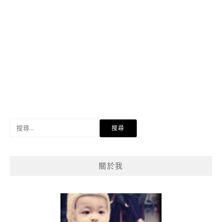
搜
尋
關
鍵
關於我
字: