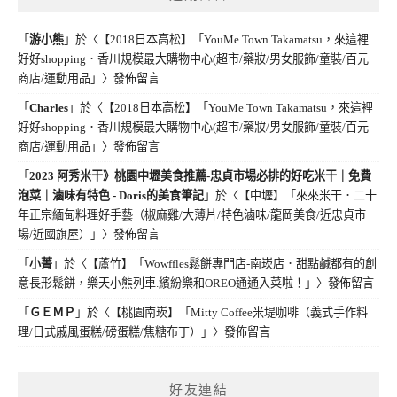
「
游小熊
」於〈
【2018日本高松】「YouMe Town Takamatsu，來這裡
好好shopping．香川規模最大購物中心(超市/藥妝/男女服飾/童裝/百元
商店/運動用品」
〉發佈留言
「
Charles
」於〈
【2018日本高松】「YouMe Town Takamatsu，來這裡
好好shopping．香川規模最大購物中心(超市/藥妝/男女服飾/童裝/百元
商店/運動用品」
〉發佈留言
「
2023 阿秀米干》桃園中壢美食推薦-忠貞市場必排的好吃米干｜免費
泡菜｜滷味有特色 - Doris的美食筆記
」於〈
【中壢】「來來米干．二十
年正宗緬甸料理好手藝（椒麻雞/大薄片/特色滷味/龍岡美食/近忠貞市
場/近國旗屋）」
〉發佈留言
「
小菁
」於〈
【蘆竹】「Wowffles鬆餅專門店-南崁店．甜點鹹都有的創
意長形鬆餅，樂天小熊列車.繽紛樂和OREO通通入菜啦！」
〉發佈留言
「
ＧＥＭＰ
」於〈
【桃園南崁】「Mitty Coffee米堤咖啡（義式手作料
理/日式戚風蛋糕/磅蛋糕/焦糖布丁）」
〉發佈留言
好友連結