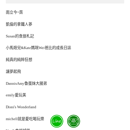
雨立今=霠
凱倫的拿鐵人蔘
Susan的食旅札記
小馬妞兒&Kate媽咪Wei爸比的成長日誌
純真的純粹狂想
讓夢起飛
DannisAmy魯蛋妹大腸弟
emily愛玩美
Disni's Wonderland
michell就是愛吃喝玩樂