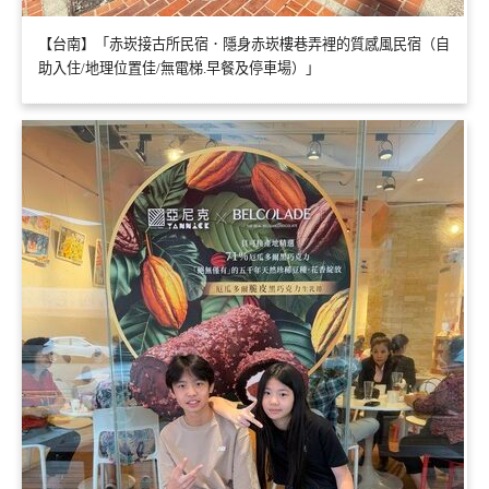
【台南】「赤崁接古所民宿．隱身赤崁樓巷弄裡的質感風民宿（自
助入住/地理位置佳/無電梯.早餐及停車場）」