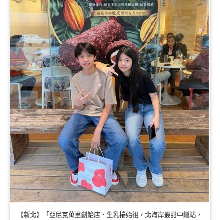
【新北】「亞尼克萬里創始店．生乳捲始祖，北海岸最甜中繼站，