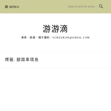
Skip
MENU
to
content
游游滴
美食．旅遊．親子邀約：
SCBEAR269@GMAIL.COM
標籤:
腳踏車環島