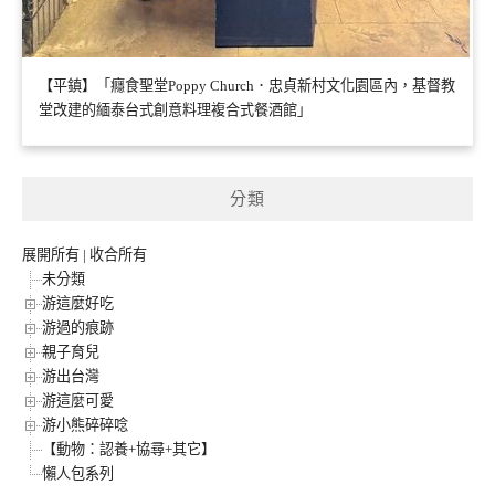
【平鎮】「癮食聖堂Poppy Church．忠貞新村文化園區內，基督教
堂改建的緬泰台式創意料理複合式餐酒館」
分類
展開所有
|
收合所有
未分類
游這麼好吃
游過的痕跡
親子育兒
游出台灣
游這麼可愛
游小熊碎碎唸
【動物：認養+協尋+其它】
懶人包系列