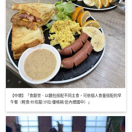
【中壢】「食厭世．以麵包搭配不同主食，可依個人食量搭配的早
午餐（輕食/炒烏龍/沙拉/優格碗/近內壢國中）」