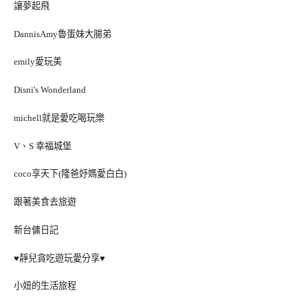
讓夢起飛
DannisAmy魯蛋妹大腸弟
emily愛玩美
Disni's Wonderland
michell就是愛吃喝玩樂
V、S 幸福城堡
coco享天下(隆爸妤媽愛白白)
跟著美食去旅遊
新台傭日記
♥靜兒貪吃遊玩愛分享♥
小妞的生活旅程