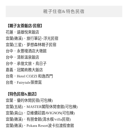
親子住宿&特色民宿
【親子友善飯店/民宿】
花蓮．遠雄悅來飯店
宜蘭(礁溪)．旅行筆記~浮光民宿
宜蘭(三星)．夢想森林親子民宿
台中．永豐棧酒店大墩館
台中．清新溫泉飯店
台中．承億文旅，鳥日子
嘉義．冠閣商務大飯店
台南．Hotel COZZI 和逸西門
台南．Fairytale築樂窩
【特色民宿&旅店】
宜蘭．優的休閒民宿(可包棟)
宜蘭(五結)．MASTER閣陛休閒會館(可包棟)
宜蘭(員山)．亞維儂莊園AVIGNON(可包棟
)
宜蘭(礁溪)．有朋會館(清水模/villa民宿
)
宜蘭(礁溪)．Pokara Resort波卡拉渡假會館