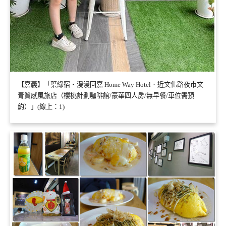
【嘉義】「葉綠宿・漫漫回嘉 Home Way Hotel．近文化路夜市文
青質感風旅店（櫻桃計劃咖啡館/豪華四人房/無早餐/車位需預
約）」(線上：1)