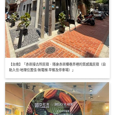
【台南】「赤崁接古所民宿．隱身赤崁樓巷弄裡的質感風民宿（自
助入住/地理位置佳/無電梯.早餐及停車場）」