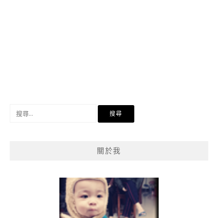
搜
尋
關
鍵
關於我
字: