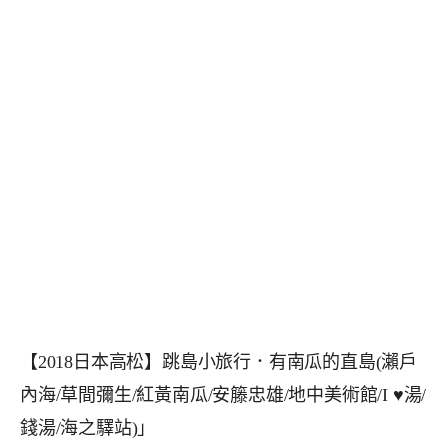
【2018日本高松】跳島小旅行．有南瓜的直島(瀨戶
內海/草間彌生/紅黃南瓜/安籐忠雄/地中美術館/I ♥湯/
錢湯/海之驛站)」