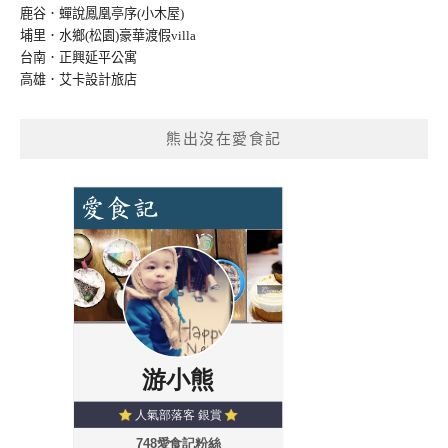
鹿谷．蟬說鳳凰亭序(小木屋)
埔里．水鄉(松園)豪華渡假villa
台南．正興延平公寓
高雄．艾卡設計旅店
熊出沒在愛食記