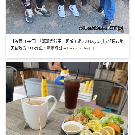
【首爾自由行】「媽媽帶孩子一起辦年貨之旅 Day 2 (上):望遠市場
美食散策，QS炸雞、勳勳糖餅 & Paik’s Coffee」」