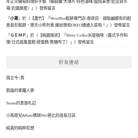
年正宗緬甸料理好手藝（椒麻雞/大薄片/特色滷味/龍岡美食/近忠貞市
場/近國旗屋）」
〉發佈留言
「
小菁
」於〈
【蘆竹】「Wowffles鬆餅專門店-南崁店．甜點鹹都有的創
意長形鬆餅，樂天小熊列車.繽紛樂和OREO通通入菜啦！」
〉發佈留言
「
ＧＥＭＰ
」於〈
【桃園南崁】「Mitty Coffee米堤咖啡（義式手作料
理/日式戚風蛋糕/磅蛋糕/焦糖布丁）」
〉發佈留言
好友連結
雨立今=霠
凱倫的拿鐵人蔘
Susan的食旅札記
小馬妞兒&Kate媽咪Wei爸比的成長日誌
純真的純粹狂想