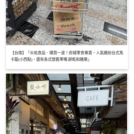
【台南】「炎祐食品．爆買一波！府城零食專賣，人氣繽紛台式馬
卡龍(小西點)，還有各式懷舊零嘴.餅乾和糖果」