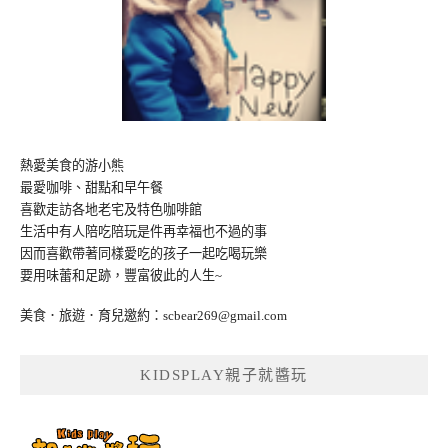
熱愛美食的游小熊
最愛咖啡、甜點和早午餐
喜歡走訪各地老宅及特色咖啡館
生活中有人陪吃陪玩是件再幸福也不過的事
因而喜歡帶著同樣愛吃的孩子一起吃喝玩樂
要用味蕾和足跡，豐富彼此的人生~
美食．旅遊．育兒邀約：
scbear269@gmail.com
KIDSPLAY親子就醬玩