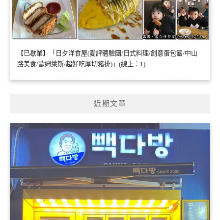
【已歇業】「日夕洋食屋(愛評體驗團/日式料理/創意蛋包飯/中山
路美食/歐姆萊斯/超好吃厚切豬排)」(線上：1)
近期文章