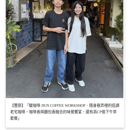
【豐原】「駿咖啡 JIUN COFFEE WORKSHOP．隱身巷弄裡的低調
老宅咖啡，咖啡香與麵包香融合的味覺饗宴，還有高CP值下午茶
套餐」