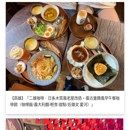
【高雄】「二雄咖啡．日系木質風老屋改造，復古童趣風早午餐咖
啡館（咖哩飯/義大利麵/輕食/甜點/近雄女.愛河）」