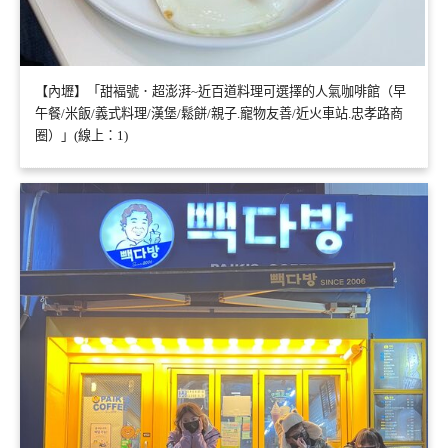
【內壢】「甜褔號．超澎湃~近百道料理可選擇的人氣咖啡館（早
午餐/米飯/義式料理/漢堡/鬆餅/親子.寵物友善/近火車站.忠孝路商
圈）」(線上：1)