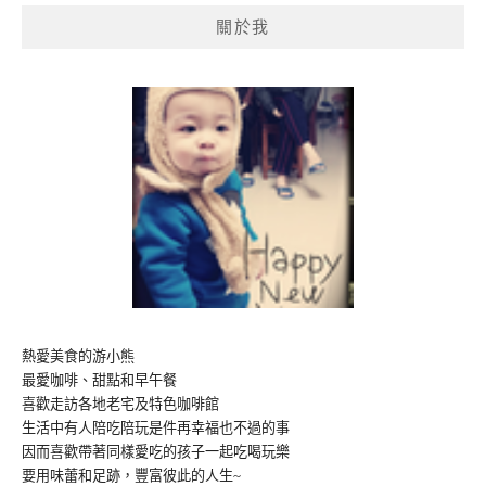
鍵
關於我
字:
熱愛美食的游小熊
最愛咖啡、甜點和早午餐
喜歡走訪各地老宅及特色咖啡館
生活中有人陪吃陪玩是件再幸福也不過的事
因而喜歡帶著同樣愛吃的孩子一起吃喝玩樂
要用味蕾和足跡，豐富彼此的人生~