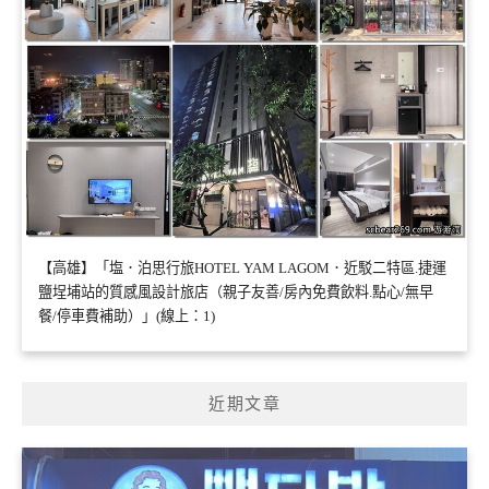
【高雄】「塩．泊思行旅HOTEL YAM LAGOM．近駁二特區.捷運
鹽埕埔站的質感風設計旅店（親子友善/房內免費飲料.點心/無早
餐/停車費補助）」(線上：1)
近期文章