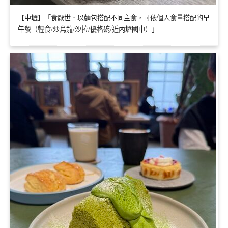
【中壢】「食厭世．以麵包搭配不同主食，可依個人食量搭配的早
午餐（輕食/炒烏龍/沙拉/優格碗/近內壢國中）」