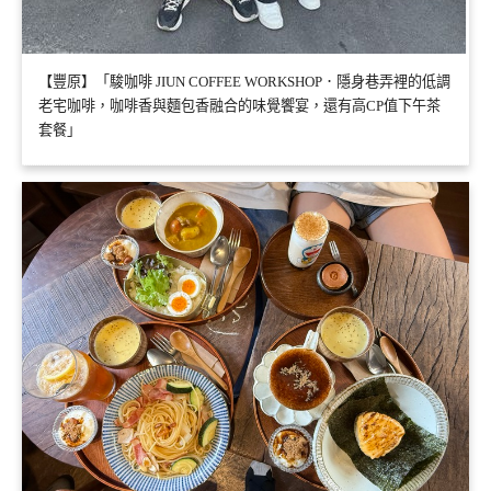
【豐原】「駿咖啡 JIUN COFFEE WORKSHOP．隱身巷弄裡的低調
老宅咖啡，咖啡香與麵包香融合的味覺饗宴，還有高CP值下午茶
套餐」