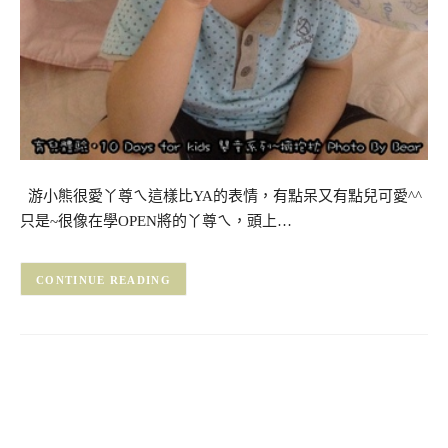
游小熊很愛丫尊ㄟ這樣比YA的表情，有點呆又有點兒可愛^^
只是~很像在學OPEN將的丫尊ㄟ，頭上…
CONTINUE READING