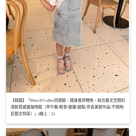
【桃園】「Mini.D Coffee同德館．隱身巷弄轉角，結合藝文空間的
清新質感風咖啡館（早午餐/輕食/披薩/甜點/奈良美智作品/不限時/
近藝文特區）」(線上：2)