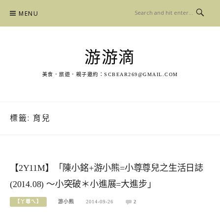
Skip
MENU
to
content
游游滴
美食．旅遊．親子邀約：
SCBEAR269@GMAIL.COM
標籤:
育兒
【2Y11M】「陳小銘+游小熊=小尊尊兒之生活日誌
(2014.08) ～小突破＊小進展=大進步」
【丫尊ㄟ】
游小熊
2014-09-26
2