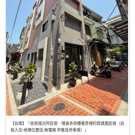
【台南】「赤崁接古所民宿．隱身赤崁樓巷弄裡的質感風民宿（自
助入住/地理位置佳/無電梯.早餐及停車場）」