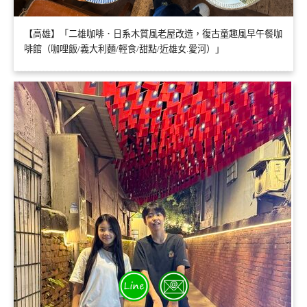
【高雄】「二雄咖啡．日系木質風老屋改造，復古童趣風早午餐咖
啡館（咖哩飯/義大利麵/輕食/甜點/近雄女.愛河）」