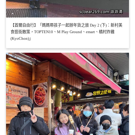
【首爾自由行】「媽媽帶孩子一起辦年貨之旅 Day 2 (下)：新村美
食逛街散策，TOPTEN10、M Play Ground、emart、橋村炸雞
(KyoChon)」