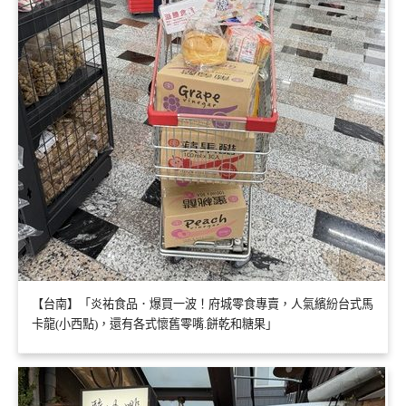
【台南】「炎祐食品．爆買一波！府城零食專賣，人氣繽紛台式馬
卡龍(小西點)，還有各式懷舊零嘴.餅乾和糖果」