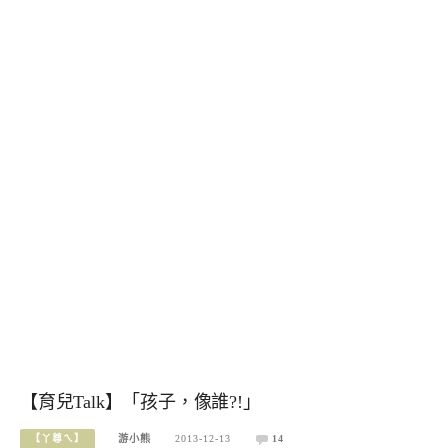
【育兒Talk】「孩子，像誰?!」
【丫尊ㄟ】
游小熊
2013-12-13
14