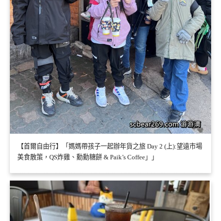
【首爾自由行】「媽媽帶孩子一起辦年貨之旅 Day 2 (上):望遠市場
美食散策，QS炸雞、勳勳糖餅 & Paik’s Coffee」」