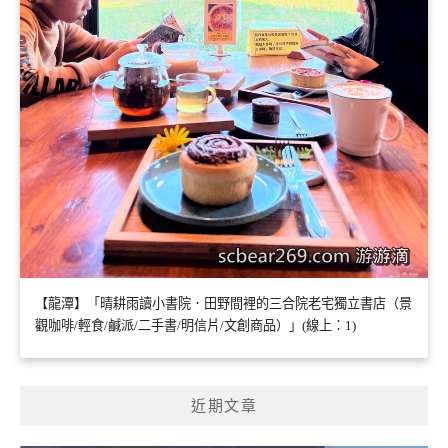
【龍潭】「晴耕雨讀小書院．田野間裡的三合院老宅獨立書店（景
觀咖啡/輕食/鹹派/二手書/明信片/文創商品）」(線上：1)
近期文章