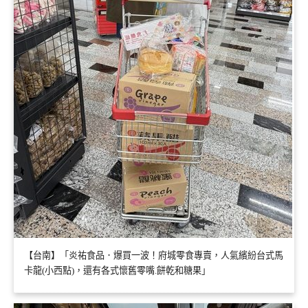
【台南】「炎祐食品．爆買一波！府城零食專賣，人氣繽紛台式馬
卡龍(小西點)，還有各式懷舊零嘴.餅乾和糖果」