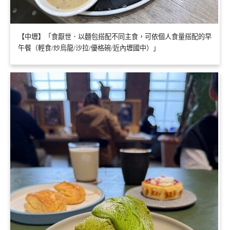
【中壢】「食厭世．以麵包搭配不同主食，可依個人食量搭配的早
午餐（輕食/炒烏龍/沙拉/優格碗/近內壢國中）」