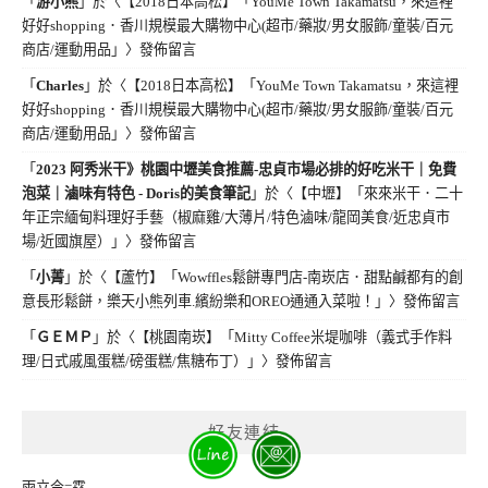
「
游小熊
」於〈
【2018日本高松】「YouMe Town Takamatsu，來這裡
好好shopping．香川規模最大購物中心(超市/藥妝/男女服飾/童裝/百元
商店/運動用品」
〉發佈留言
「
Charles
」於〈
【2018日本高松】「YouMe Town Takamatsu，來這裡
好好shopping．香川規模最大購物中心(超市/藥妝/男女服飾/童裝/百元
商店/運動用品」
〉發佈留言
「
2023 阿秀米干》桃園中壢美食推薦-忠貞市場必排的好吃米干｜免費
泡菜｜滷味有特色 - Doris的美食筆記
」於〈
【中壢】「來來米干．二十
年正宗緬甸料理好手藝（椒麻雞/大薄片/特色滷味/龍岡美食/近忠貞市
場/近國旗屋）」
〉發佈留言
「
小菁
」於〈
【蘆竹】「Wowffles鬆餅專門店-南崁店．甜點鹹都有的創
意長形鬆餅，樂天小熊列車.繽紛樂和OREO通通入菜啦！」
〉發佈留言
「
ＧＥＭＰ
」於〈
【桃園南崁】「Mitty Coffee米堤咖啡（義式手作料
理/日式戚風蛋糕/磅蛋糕/焦糖布丁）」
〉發佈留言
好友連結
雨立今=霠