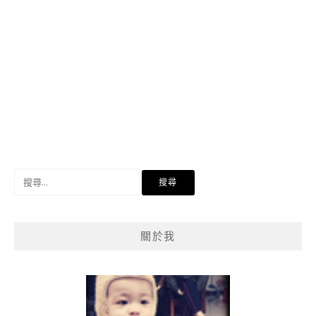
搜
尋
關
鍵
關於我
字: