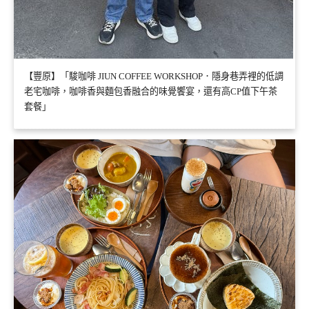
【豐原】「駿咖啡 JIUN COFFEE WORKSHOP．隱身巷弄裡的低調
老宅咖啡，咖啡香與麵包香融合的味覺饗宴，還有高CP值下午茶
套餐」