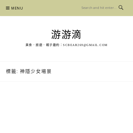
Skip
MENU
to
content
游游滴
美食．旅遊．親子邀約：
SCBEAR269@GMAIL.COM
標籤:
神隱少女場景