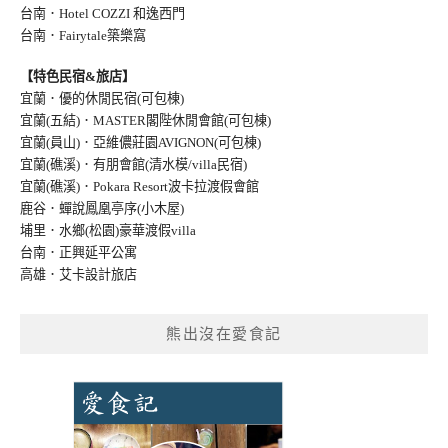
台南．Hotel COZZI 和逸西門
台南．Fairytale築樂窩
【特色民宿&旅店】
宜蘭．優的休閒民宿(可包棟)
宜蘭(五結)．MASTER閣陛休閒會館(可包棟)
宜蘭(員山)．亞維儂莊園AVIGNON(可包棟
)
宜蘭(礁溪)．有朋會館(清水模/villa民宿
)
宜蘭(礁溪)．Pokara Resort波卡拉渡假會館
鹿谷．蟬說鳳凰亭序(小木屋)
埔里．水鄉(松園)豪華渡假villa
台南．正興延平公寓
高雄．艾卡設計旅店
熊出沒在愛食記