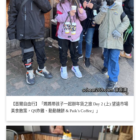
【首爾自由行】「媽媽帶孩子一起辦年貨之旅 Day 2 (上):望遠市場
美食散策，QS炸雞、勳勳糖餅 & Paik’s Coffee」」