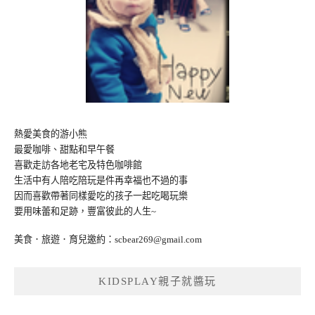
熱愛美食的游小熊
最愛咖啡、甜點和早午餐
喜歡走訪各地老宅及特色咖啡館
生活中有人陪吃陪玩是件再幸福也不過的事
因而喜歡帶著同樣愛吃的孩子一起吃喝玩樂
要用味蕾和足跡，豐富彼此的人生~
美食．旅遊．育兒邀約：
scbear269@gmail.com
KIDSPLAY親子就醬玩