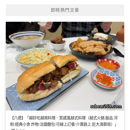
即時熱門文章
【八德】「越好吃越南料理．質感風越式料理（越式火鍋.飯品.河
粉/經典小食.炸物/法國麵包/可線上訂餐/介壽路上.近大湳郵局）」