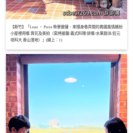
【新竹】「Luau ・ Pizza 柴寮披薩．來隱身巷弄間的異國風情繽紛
小屋裡用餐.賞花及美拍（窯烤披薩/義式料理/排餐/水果甜派/近元
培科大.香山溼地）」(線上：1)