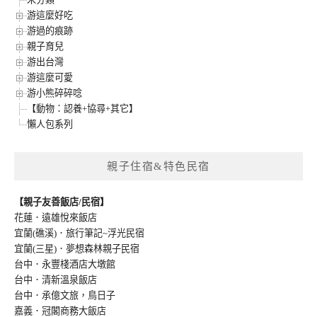
游這麼好吃
游過的痕跡
親子育兒
游出台灣
游這麼可愛
游小熊碎碎唸
【動物：認養+協尋+其它】
懶人包系列
親子住宿&特色民宿
【親子友善飯店/民宿】
花蓮．遠雄悅來飯店
宜蘭(礁溪)．旅行筆記~浮光民宿
宜蘭(三星)．夢想森林親子民宿
台中．永豐棧酒店大墩館
台中．清新溫泉飯店
台中．承億文旅，鳥日子
嘉義．冠閣商務大飯店