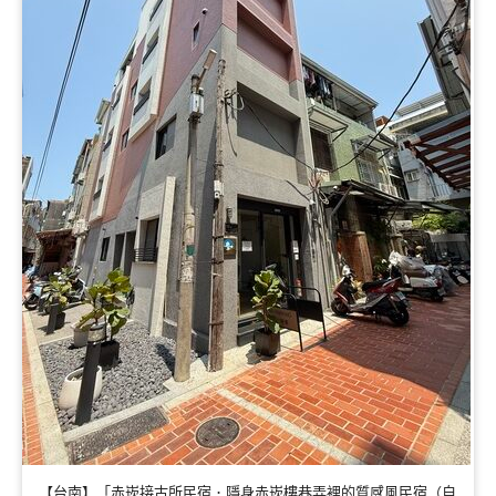
【台南】「赤崁接古所民宿．隱身赤崁樓巷弄裡的質感風民宿（自