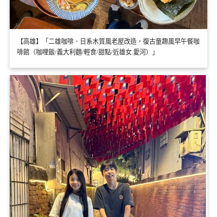
【高雄】「二雄咖啡．日系木質風老屋改造，復古童趣風早午餐咖
啡館（咖哩飯/義大利麵/輕食/甜點/近雄女.愛河）」