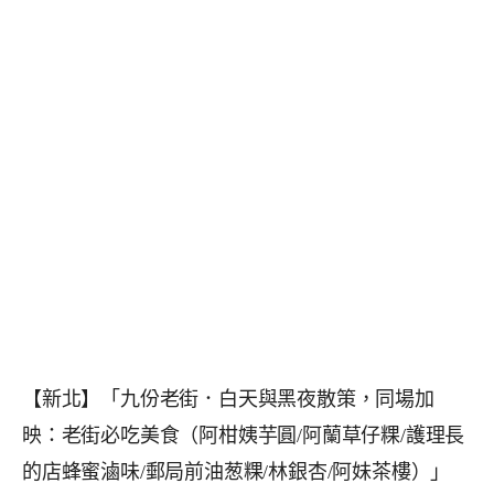
【新北】「九份老街．白天與黑夜散策，同場加
映：老街必吃美食（阿柑姨芋圓/阿蘭草仔粿/護理長
的店蜂蜜滷味/郵局前油葱粿/林銀杏/阿妹茶樓）」