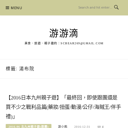
Skip
MENU
to
content
游游滴
美食．旅遊．親子邀約：
SCBEAR269@GMAIL.COM
標籤:
湯布院
【2016日本九州親子遊】「最終回，即使跟團還是
買不少之戰利品篇(藥妝/扭蛋/動漫/公仔/海賊王/伴手
禮)」
2016.06 北九州親子遊(跟團)
游小熊
2016-12-31
4