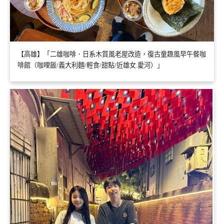
【高雄】「二雄咖啡．日系木質風老屋改造，復古童趣風早午餐咖
啡館（咖哩飯/義大利麵/輕食/甜點/近雄女.愛河）」