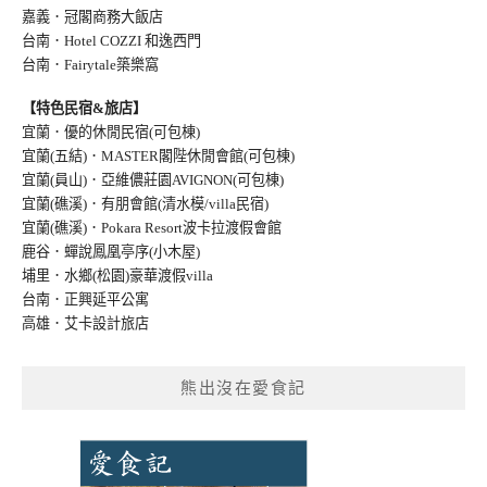
嘉義．冠閣商務大飯店
台南．Hotel COZZI 和逸西門
台南．Fairytale築樂窩
【特色民宿&旅店】
宜蘭．優的休閒民宿(可包棟)
宜蘭(五結)．MASTER閣陛休閒會館(可包棟)
宜蘭(員山)．亞維儂莊園AVIGNON(可包棟
)
宜蘭(礁溪)．有朋會館(清水模/villa民宿
)
宜蘭(礁溪)．Pokara Resort波卡拉渡假會館
鹿谷．蟬說鳳凰亭序(小木屋)
埔里．水鄉(松園)豪華渡假villa
台南．正興延平公寓
高雄．艾卡設計旅店
熊出沒在愛食記