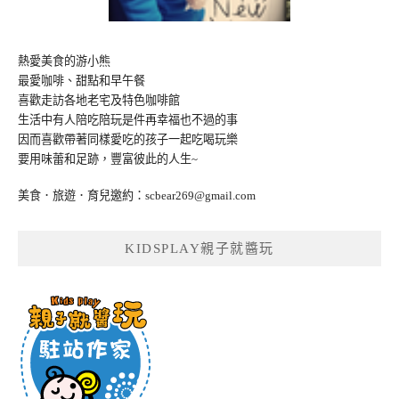
熱愛美食的游小熊
最愛咖啡、甜點和早午餐
喜歡走訪各地老宅及特色咖啡館
生活中有人陪吃陪玩是件再幸福也不過的事
因而喜歡帶著同樣愛吃的孩子一起吃喝玩樂
要用味蕾和足跡，豐富彼此的人生~
美食．旅遊．育兒邀約：
scbear269@gmail.com
KIDSPLAY親子就醬玩