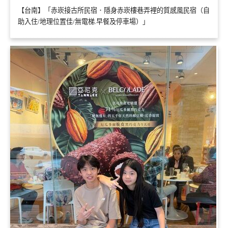
【台南】「赤崁接古所民宿．隱身赤崁樓巷弄裡的質感風民宿（自
助入住/地理位置佳/無電梯.早餐及停車場）」