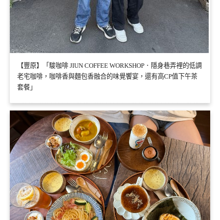
【豐原】「駿咖啡 JIUN COFFEE WORKSHOP．隱身巷弄裡的低調
老宅咖啡，咖啡香與麵包香融合的味覺饗宴，還有高CP值下午茶
套餐」