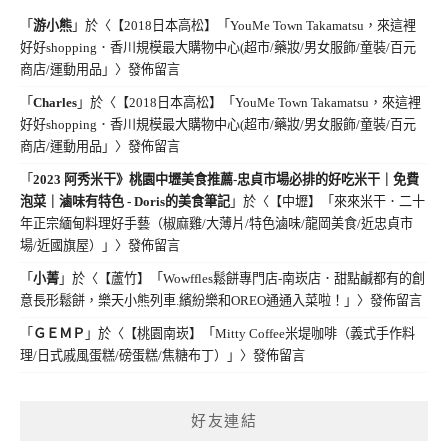
「
游小熊
」於〈
【2018日本高松】「YouMe Town Takamatsu，來這裡
好好shopping．香川規模最大購物中心(超市/藥妝/男女服飾/童裝/百元
商店/運動用品」
〉發佈留言
「
Charles
」於〈
【2018日本高松】「YouMe Town Takamatsu，來這裡
好好shopping．香川規模最大購物中心(超市/藥妝/男女服飾/童裝/百元
商店/運動用品」
〉發佈留言
「
2023 阿秀米干》桃園中壢美食推薦-忠貞市場必排的好吃米干｜免費
泡菜｜滷味有特色 - Doris的美食筆記
」於〈
【中壢】「來來米干．二十
年正宗緬甸料理好手藝（椒麻雞/大薄片/特色滷味/龍岡美食/近忠貞市
場/近國旗屋）」
〉發佈留言
「
小菁
」於〈
【蘆竹】「Wowffles鬆餅專門店-南崁店．甜點鹹都有的創
意長形鬆餅，樂天小熊列車.繽紛樂和OREO通通入菜啦！」
〉發佈留言
「
ＧＥＭＰ
」於〈
【桃園南崁】「Mitty Coffee米堤咖啡（義式手作料
理/日式戚風蛋糕/磅蛋糕/焦糖布丁）」
〉發佈留言
好友連結