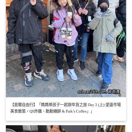
【首爾自由行】「媽媽帶孩子一起辦年貨之旅 Day 2 (上):望遠市場
美食散策，QS炸雞、勳勳糖餅 & Paik’s Coffee」」