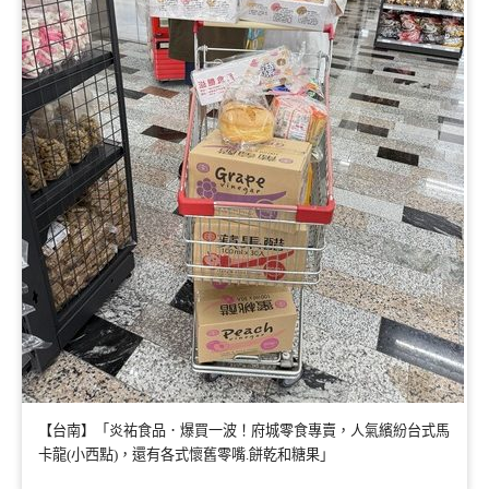
【台南】「炎祐食品．爆買一波！府城零食專賣，人氣繽紛台式馬
卡龍(小西點)，還有各式懷舊零嘴.餅乾和糖果」