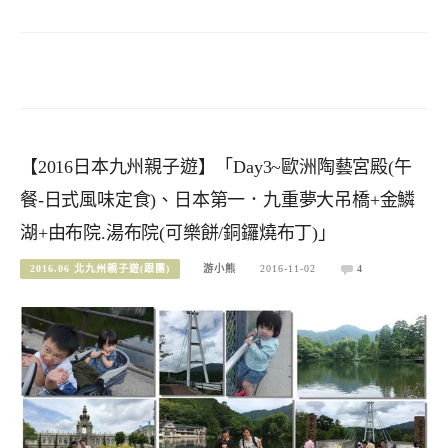
【2016日本九州親子遊】「Day3~歐洲陶藝宮殿(午
餐-日式風味定食)、日本第一．九重夢大吊橋+金鱗
湖+由布院.湯布院(可樂餅/銅鑼燒布丁)」
2016.06 北九州親子遊(跟團)
游小熊
2016-11-02
4