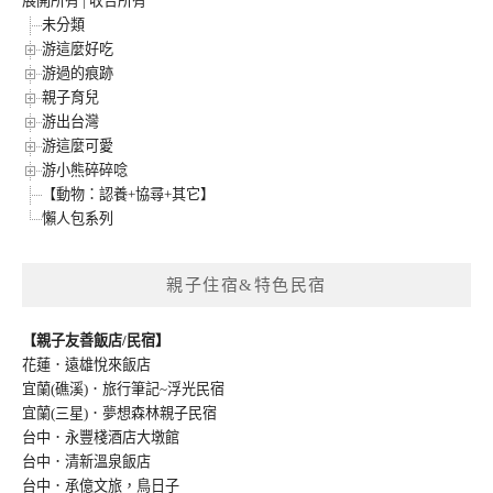
展開所有
|
收合所有
未分類
游這麼好吃
游過的痕跡
親子育兒
游出台灣
游這麼可愛
游小熊碎碎唸
【動物：認養+協尋+其它】
懶人包系列
親子住宿&特色民宿
【親子友善飯店/民宿】
花蓮．遠雄悅來飯店
宜蘭(礁溪)．旅行筆記~浮光民宿
宜蘭(三星)．夢想森林親子民宿
台中．永豐棧酒店大墩館
台中．清新溫泉飯店
台中．承億文旅，鳥日子