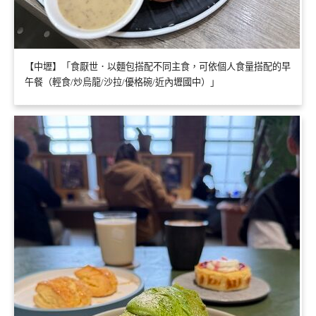
【中壢】「食厭世．以麵包搭配不同主食，可依個人食量搭配的早
午餐（輕食/炒烏龍/沙拉/優格碗/近內壢國中）」