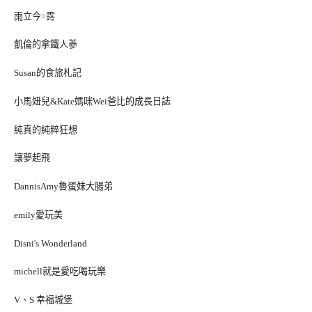
雨立今=霠
凱倫的拿鐵人蔘
Susan的食旅札記
小馬妞兒&Kate媽咪Wei爸比的成長日誌
純真的純粹狂想
讓夢起飛
DannisAmy魯蛋妹大腸弟
emily愛玩美
Disni's Wonderland
michell就是愛吃喝玩樂
V、S 幸福城堡