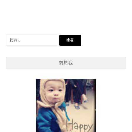
搜
尋
關
鍵
關於我
字: