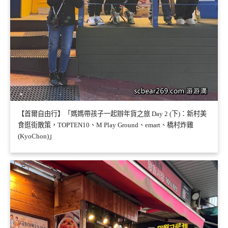
【首爾自由行】「媽媽帶孩子一起辦年貨之旅 Day 2 (下)：新村美
食逛街散策，TOPTEN10、M Play Ground、emart、橋村炸雞
(KyoChon)」