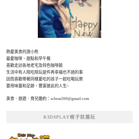
熱愛美食的游小熊
最愛咖啡、甜點和早午餐
喜歡走訪各地老宅及特色咖啡館
生活中有人陪吃陪玩是件再幸福也不過的事
因而喜歡帶著同樣愛吃的孩子一起吃喝玩樂
要用味蕾和足跡，豐富彼此的人生~
美食．旅遊．育兒邀約：
scbear269@gmail.com
KIDSPLAY親子就醬玩