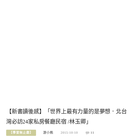
【新書讀後感】「世界上最有力量的是夢想．北台
灣必訪24家私房餐廳民宿 /林玉卿」
【學習無止盡】
游小熊
2015-10-10
11