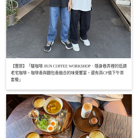
【豐原】「駿咖啡 JIUN COFFEE WORKSHOP．隱身巷弄裡的低調
老宅咖啡，咖啡香與麵包香融合的味覺饗宴，還有高CP值下午茶
套餐」