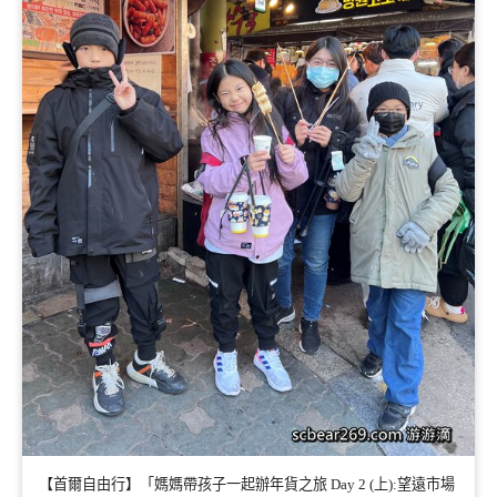
【首爾自由行】「媽媽帶孩子一起辦年貨之旅 Day 2 (上):望遠市場