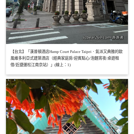
【台北】「漢普頓酒店Hamp Court Palace Taipei．氣派又典雅的歐
風維多利亞式建築酒店（經典家庭房/迎賓點心/泡麵宵夜/桌遊租
借/近捷運松江南京站）」(線上：1)