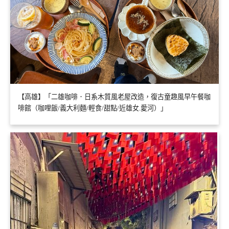
【高雄】「二雄咖啡．日系木質風老屋改造，復古童趣風早午餐咖
啡館（咖哩飯/義大利麵/輕食/甜點/近雄女.愛河）」