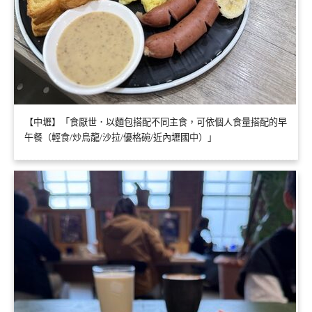
【中壢】「食厭世．以麵包搭配不同主食，可依個人食量搭配的早
午餐（輕食/炒烏龍/沙拉/優格碗/近內壢國中）」