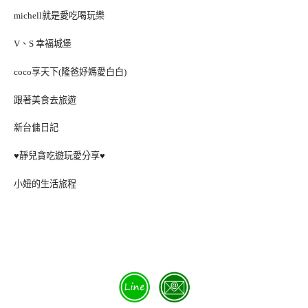
michell就是愛吃喝玩樂
V、S 幸福城堡
coco享天下(隆爸妤媽愛白白)
跟著美食去旅遊
新台傭日記
♥靜兒貪吃遊玩愛分享♥
小妞的生活旅程