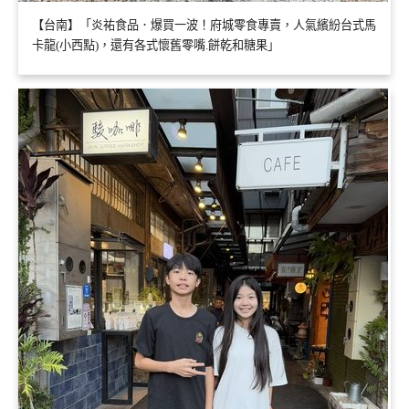
【台南】「炎祐食品．爆買一波！府城零食專賣，人氣繽紛台式馬
卡龍(小西點)，還有各式懷舊零嘴.餅乾和糖果」