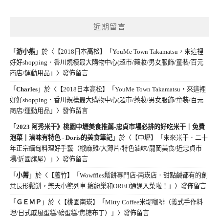
近期留言
「
游小熊
」於〈
【2018日本高松】「YouMe Town Takamatsu，來這裡
好好shopping．香川規模最大購物中心(超市/藥妝/男女服飾/童裝/百元
商店/運動用品」
〉發佈留言
「
Charles
」於〈
【2018日本高松】「YouMe Town Takamatsu，來這裡
好好shopping．香川規模最大購物中心(超市/藥妝/男女服飾/童裝/百元
商店/運動用品」
〉發佈留言
「
2023 阿秀米干》桃園中壢美食推薦-忠貞市場必排的好吃米干｜免費
泡菜｜滷味有特色 - Doris的美食筆記
」於〈
【中壢】「來來米干．二十
年正宗緬甸料理好手藝（椒麻雞/大薄片/特色滷味/龍岡美食/近忠貞市
場/近國旗屋）」
〉發佈留言
「
小菁
」於〈
【蘆竹】「Wowffles鬆餅專門店-南崁店．甜點鹹都有的創
意長形鬆餅，樂天小熊列車.繽紛樂和OREO通通入菜啦！」
〉發佈留言
「
ＧＥＭＰ
」於〈
【桃園南崁】「Mitty Coffee米堤咖啡（義式手作料
理/日式戚風蛋糕/磅蛋糕/焦糖布丁）」
〉發佈留言