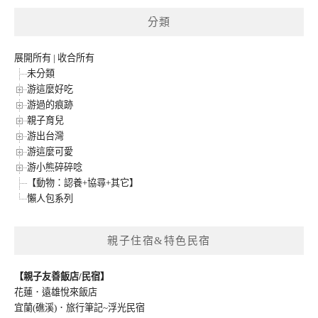
分類
展開所有
|
收合所有
未分類
游這麼好吃
游過的痕跡
親子育兒
游出台灣
游這麼可愛
游小熊碎碎唸
【動物：認養+協尋+其它】
懶人包系列
親子住宿&特色民宿
【親子友善飯店/民宿】
花蓮．遠雄悅來飯店
宜蘭(礁溪)．旅行筆記~浮光民宿