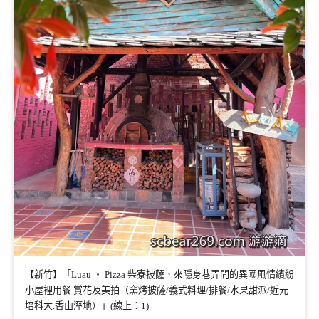
【新竹】「Luau ・ Pizza 柴寮披薩．來隱身巷弄間的異國風情繽紛
小屋裡用餐.賞花及美拍（窯烤披薩/義式料理/排餐/水果甜派/近元
培科大.香山溼地）」(線上：1)