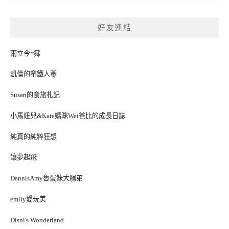
好友連結
雨立今=霠
凱倫的拿鐵人蔘
Susan的食旅札記
小馬妞兒&Kate媽咪Wei爸比的成長日誌
純真的純粹狂想
讓夢起飛
DannisAmy魯蛋妹大腸弟
emily愛玩美
Disni's Wonderland