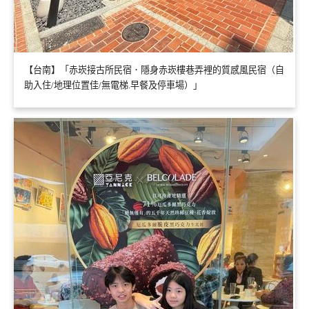
【台南】「赤崁接古所民宿．隱身赤崁樓巷弄裡的質感風民宿（自
助入住/地理位置佳/無電梯.早餐及停車場）」