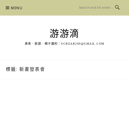
Skip
MENU
to
content
游游滴
美食．旅遊．親子邀約：
SCBEAR269@GMAIL.COM
標籤:
新書發表會