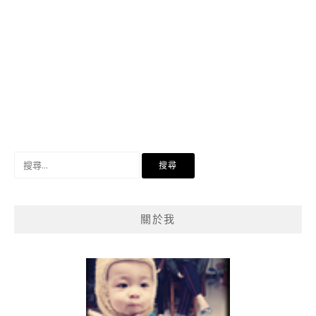
搜
尋
關
鍵
關於我
字: