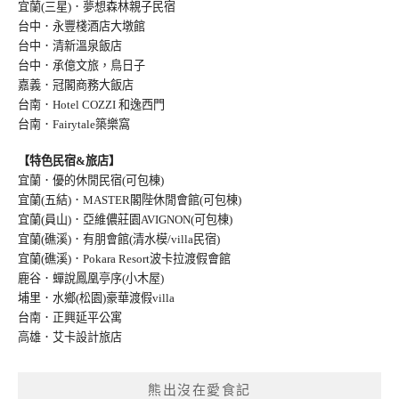
宜蘭(三星)．夢想森林親子民宿
台中．永豐棧酒店大墩館
台中．清新溫泉飯店
台中．承億文旅，鳥日子
嘉義．冠閣商務大飯店
台南．Hotel COZZI 和逸西門
台南．Fairytale築樂窩
【特色民宿&旅店】
宜蘭．優的休閒民宿(可包棟)
宜蘭(五結)．MASTER閣陛休閒會館(可包棟)
宜蘭(員山)．亞維儂莊園AVIGNON(可包棟
)
宜蘭(礁溪)．有朋會館(清水模/villa民宿
)
宜蘭(礁溪)．Pokara Resort波卡拉渡假會館
鹿谷．蟬說鳳凰亭序(小木屋)
埔里．水鄉(松園)豪華渡假villa
台南．正興延平公寓
高雄．艾卡設計旅店
熊出沒在愛食記