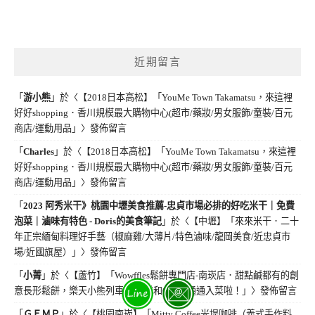
近期留言
「
游小熊
」於〈
【2018日本高松】「YouMe Town Takamatsu，來這裡
好好shopping．香川規模最大購物中心(超市/藥妝/男女服飾/童裝/百元
商店/運動用品」
〉發佈留言
「
Charles
」於〈
【2018日本高松】「YouMe Town Takamatsu，來這裡
好好shopping．香川規模最大購物中心(超市/藥妝/男女服飾/童裝/百元
商店/運動用品」
〉發佈留言
「
2023 阿秀米干》桃園中壢美食推薦-忠貞市場必排的好吃米干｜免費
泡菜｜滷味有特色 - Doris的美食筆記
」於〈
【中壢】「來來米干．二十
年正宗緬甸料理好手藝（椒麻雞/大薄片/特色滷味/龍岡美食/近忠貞市
場/近國旗屋）」
〉發佈留言
「
小菁
」於〈
【蘆竹】「Wowffles鬆餅專門店-南崁店．甜點鹹都有的創
意長形鬆餅，樂天小熊列車.繽紛樂和OREO通通入菜啦！」
〉發佈留言
「
ＧＥＭＰ
」於〈
【桃園南崁】「Mitty Coffee米堤咖啡（義式手作料