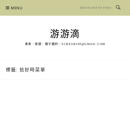
Skip
MENU
to
content
游游滴
美食．旅遊．親子邀約：
SCBEAR269@GMAIL.COM
標籤:
拾好時菜單