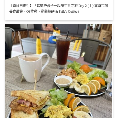
【首爾自由行】「媽媽帶孩子一起辦年貨之旅 Day 2 (上):望遠市場
美食散策，QS炸雞、勳勳糖餅 & Paik’s Coffee」」