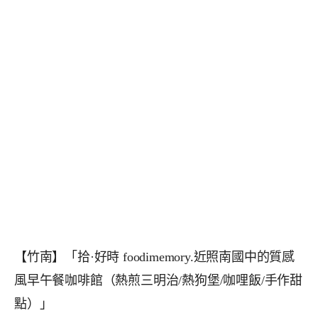
【竹南】「拾·好時 foodimemory.近照南國中的質感
風早午餐咖啡館（熱煎三明治/熱狗堡/咖哩飯/手作甜
點）」