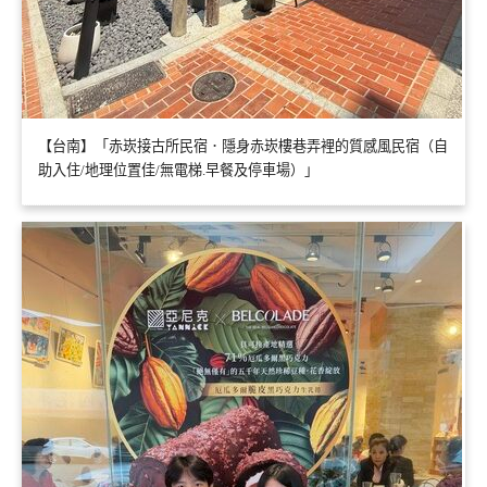
【台南】「赤崁接古所民宿．隱身赤崁樓巷弄裡的質感風民宿（自
助入住/地理位置佳/無電梯.早餐及停車場）」