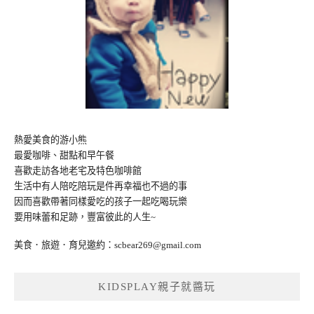
熱愛美食的游小熊
最愛咖啡、甜點和早午餐
喜歡走訪各地老宅及特色咖啡館
生活中有人陪吃陪玩是件再幸福也不過的事
因而喜歡帶著同樣愛吃的孩子一起吃喝玩樂
要用味蕾和足跡，豐富彼此的人生~
美食．旅遊．育兒邀約：
scbear269@gmail.com
KIDSPLAY親子就醬玩