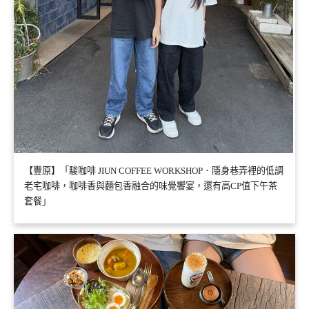
【豐原】「駿咖啡 JIUN COFFEE WORKSHOP．隱身巷弄裡的低調
老宅咖啡，咖啡香與麵包香融合的味覺饗宴，還有高CP值下午茶
套餐」