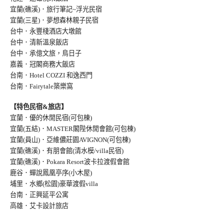
宜蘭(礁溪)．旅行筆記~浮光民宿
宜蘭(三星)．夢想森林親子民宿
台中．永豐棧酒店大墩館
台中．清新溫泉飯店
台中．承億文旅，鳥日子
嘉義．冠閣商務大飯店
台南．Hotel COZZI 和逸西門
台南．Fairytale築樂窩
【特色民宿&旅店】
宜蘭．優的休閒民宿(可包棟)
宜蘭(五結)．MASTER閣陛休閒會館(可包棟)
宜蘭(員山)．亞維儂莊園AVIGNON(可包棟
)
宜蘭(礁溪)．有朋會館(清水模/villa民宿
)
宜蘭(礁溪)．Pokara Resort波卡拉渡假會館
鹿谷．蟬說鳳凰亭序(小木屋)
埔里．水鄉(松園)豪華渡假villa
台南．正興延平公寓
高雄．艾卡設計旅店