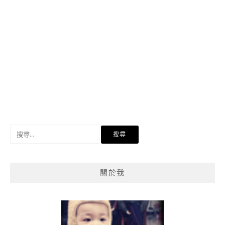
搜
尋
關
鍵
關於我
字: