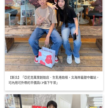
【新北】「亞尼克萬里創始店．生乳捲始祖，北海岸最甜中繼站，
可內用可外帶的平價高CP值下午茶」