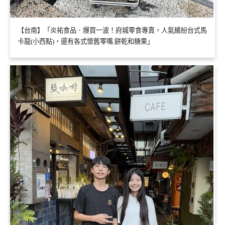
【台南】「炎祐食品．爆買一波！府城零食專賣，人氣繽紛台式馬
卡龍(小西點)，還有各式懷舊零嘴.餅乾和糖果」