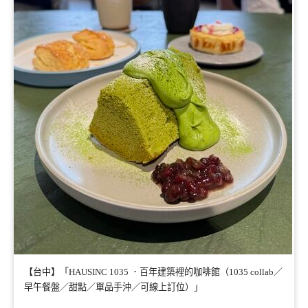
【台中】「HAUSINC 1035 ．百年建築裡的咖啡館（1035 collab／
早午餐盤／甜點／單品手沖／可線上訂位）」