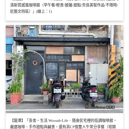
清新質感風咖啡館（早午餐/輕食/披薩/甜點/奈良美智作品/不限時/
近藝文特區）」(線上：1)
【龍潭】「吾舍。生活 Woosah-Life．隱身民宅裡的低調咖啡館，
嚴選咖啡、手作甜點與鹹食，還有高CP值雙人午茶分享餐（塔類