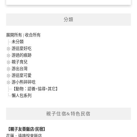
分類
展開所有
|
收合所有
未分類
游這麼好吃
游過的痕跡
親子育兒
游出台灣
游這麼可愛
游小熊碎碎唸
【動物：認養+協尋+其它】
懶人包系列
親子住宿&特色民宿
【親子友善飯店/民宿】
花蓮．遠雄悅來飯店