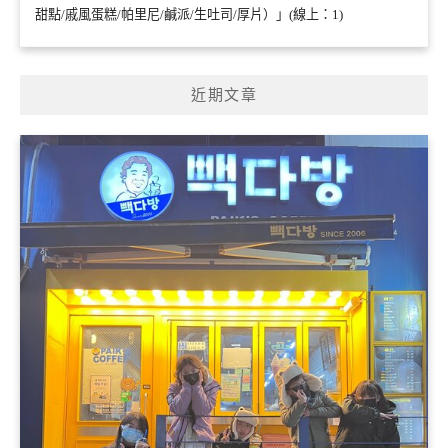
甜點/戚風蛋糕/帕里尼/鹹派/生吐司/厚片）」(線上：1)
近期文章