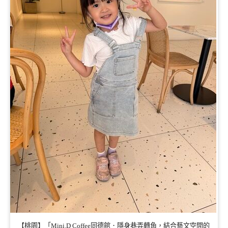
【桃園】「Mini.D Coffee同德館．隱身巷弄轉角，結合藝文空間的