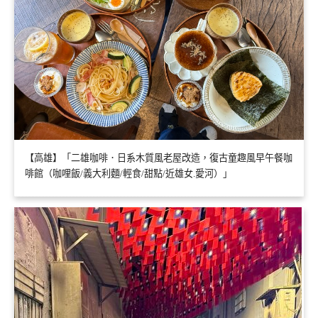
【高雄】「二雄咖啡．日系木質風老屋改造，復古童趣風早午餐咖
啡館（咖哩飯/義大利麵/輕食/甜點/近雄女.愛河）」