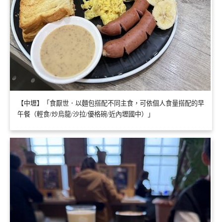
【中壢】「食厭世．以麵包搭配不同主食，可依個人食量搭配的早
午餐（輕食/炒烏龍/沙拉/優格碗/近內壢國中）」